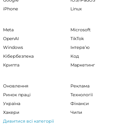
Google
iOS/iPadOS
iPhone
Linux
Meta
Microsoft
OpenAI
TikTok
Windows
Інтервʼю
Кібербезпека
Код
Крипта
Маркетинг
Оновлення
Реклама
Ринок праці
Технології
Україна
Фінанси
Хакери
Чипи
Дивитися всі категорії