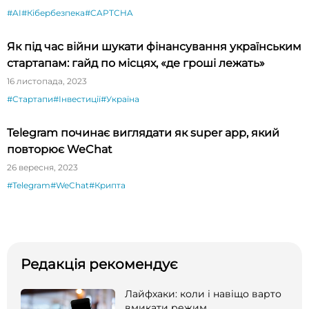
#AI
#Кібербезпека
#CAPTCHA
Як під час війни шукати фінансування українським
стартапам: гайд по місцях, «де гроші лежать»
16 листопада, 2023
#Стартапи
#Інвестиції
#Україна
Telegram починає виглядати як super app, який
повторює WeChat
26 вересня, 2023
#Telegram
#WeChat
#Крипта
Редакція рекомендує
Лайфхаки: коли і навіщо варто
вмикати режим