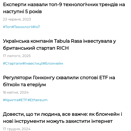
Експерти назвали топ-9 технологічних трендів на
наступні 5 років
23 червня, 2023
#Топ
#Технології
#IoT
Українська компанія Tabula Rasa інвестувала у
британський стартап RICH
17 лютого, 2025
#Стартапи
#Інвестиції
#Блокчейн
Регулятори Гонконгу схвалили спотові ETF на
біткоїн та етеріум
16 квітня, 2024
#Крипта
#ETF
#Ethereum
Довести, що ти людина, все важче: як блокчейн і
нові інструменти можуть захистити інтернет
17 грудня, 2024