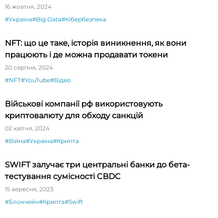
FORUM 2024
16 жовтня, 2024
#Україна
#Big Data
#Кібербезпека
NFT: що це таке, історія виникнення, як вони
працюють і де можна продавати токени
20 серпня, 2024
#NFT
#YouTube
#Відео
Військові компанії рф використовують
криптовалюту для обходу санкцій
02 квітня, 2024
#Війна
#Україна
#Крипта
SWIFT залучає три центральні банки до бета-
тестування сумісності CBDC
15 вересня, 2023
#Блокчейн
#Крипта
#Swift