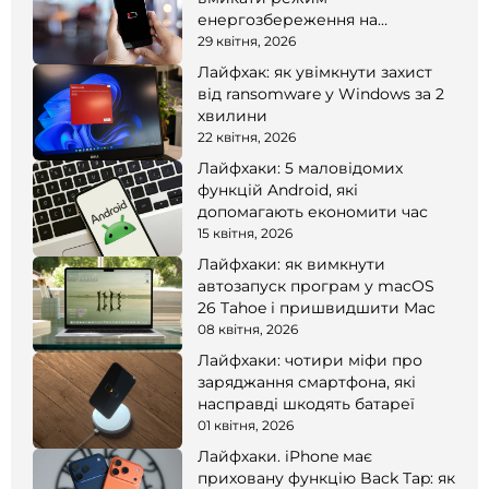
енергозбереження на
смартфоні
29 квітня, 2026
Лайфхак: як увімкнути захист
від ransomware у Windows за 2
хвилини
22 квітня, 2026
Лайфхаки: 5 маловідомих
функцій Android, які
допомагають економити час
15 квітня, 2026
Лайфхаки: як вимкнути
автозапуск програм у macOS
26 Tahoe і пришвидшити Mac
08 квітня, 2026
Лайфхаки: чотири міфи про
заряджання смартфона, які
насправді шкодять батареї
01 квітня, 2026
Лайфхаки. iPhone має
приховану функцію Back Tap: як