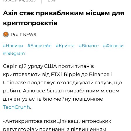
16 жовтня, 2023
2 хв
Азія стає привабливим місцем для
криптопроєктів
ProIT NEWS
#Новини
#Блокчейн
#Крипта
#Binance
#Фінанси
#Telegram
Серія дій уряду США проти титанів
криптовалюти від FTX і Ripple до Binance і
Coinbase продовжує охолоджувати галузь, що
робить Азію все більш привабливим місцем
для ентузіастів блокчейну, повідомляє
TechCrunh
.
«Антикриптова позиція» вашингтонських
регуляторів у поєднанні з підвищенням