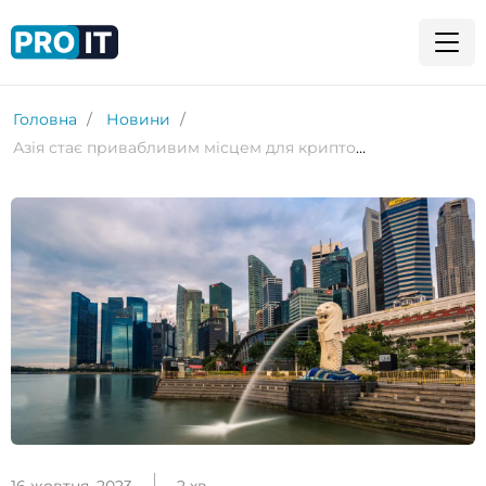
Головна
Новини
Азія стає привабливим місцем для криптопроєктів