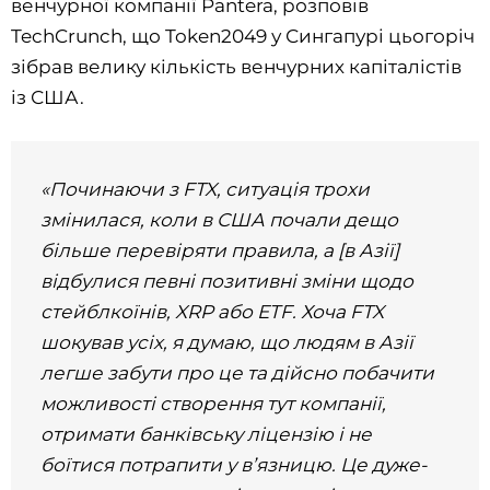
венчурної компанії Pantera, розповів
TechCrunch, що Token2049 у Сингапурі цьогоріч
зібрав велику кількість венчурних капіталістів
із США.
«Починаючи з FTX, ситуація трохи
змінилася, коли в США почали дещо
більше перевіряти правила, а [в Азії]
відбулися певні позитивні зміни щодо
стейблкоїнів, XRP або ETF. Хоча FTX
шокував усіх, я думаю, що людям в Азії
легше забути про це та дійсно побачити
можливості створення тут компанії,
отримати банківську ліцензію і не
боїтися потрапити у в’язницю. Це дуже-