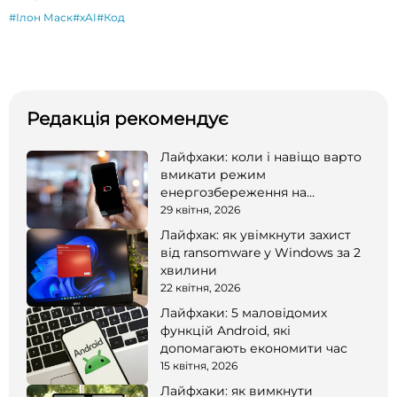
#Ілон Маск
#xAI
#Код
Редакція рекомендує
Лайфхаки: коли і навіщо варто
вмикати режим
енергозбереження на
смартфоні
29 квітня, 2026
Лайфхак: як увімкнути захист
від ransomware у Windows за 2
хвилини
22 квітня, 2026
Лайфхаки: 5 маловідомих
функцій Android, які
допомагають економити час
15 квітня, 2026
Лайфхаки: як вимкнути