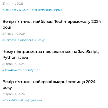
31 липня, 2023
#McKinsey & Co.
#IT Market
#Ринок праці
Вечір п’ятниці: найбільші Tech-переможці у 2024
році
27 грудня, 2024
#Games
#Технології
#Bluesky
Чому підприємства покладаються на JavaScript,
Python і Java
31 травня, 2024
#Java
#JavaScript
#Python
Вечір п’ятниці: найкращі хмарні сховища 2024
року
17 травня, 2024
#Cloud
#Топ
#Шифрування