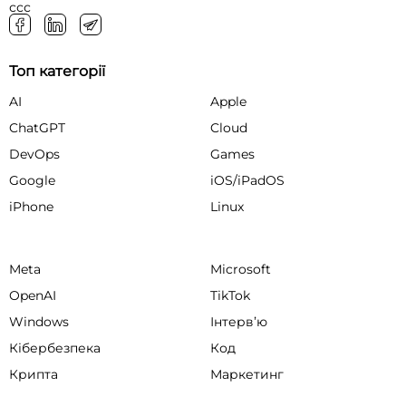
ссс
Топ категорії
AI
Apple
ChatGPT
Cloud
DevOps
Games
Google
iOS/iPadOS
iPhone
Linux
Meta
Microsoft
OpenAI
TikTok
Windows
Інтервʼю
Кібербезпека
Код
Крипта
Маркетинг