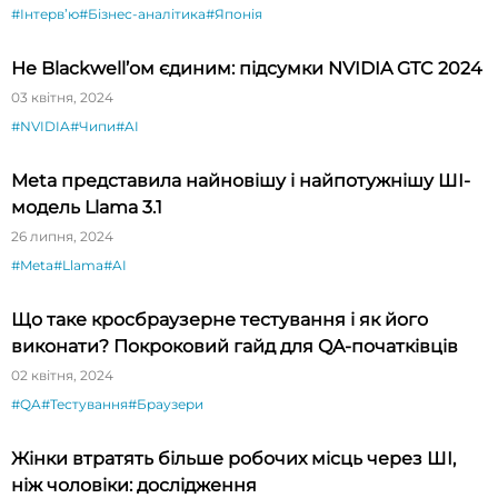
#Інтервʼю
#Бізнес-аналітика
#Японія
Не Blackwell’ом єдиним: підсумки NVIDIA GTC 2024
03 квітня, 2024
#NVIDIA
#Чипи
#AI
Meta представила найновішу і найпотужнішу ШІ-
модель Llama 3.1
26 липня, 2024
#Meta
#Llama
#AI
Що таке кросбраузерне тестування і як його
виконати? Покроковий гайд для QA-початківців
02 квітня, 2024
#QA
#Тестування
#Браузери
Жінки втратять більше робочих місць через ШІ,
ніж чоловіки: дослідження