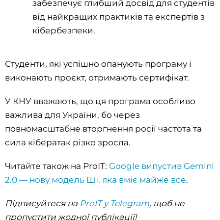
забезпечує глибший досвід для студентів
від найкращих практиків та експертів з
кібербезпеки.
Студенти, які успішно опанують програму і
виконають проєкт, отримають сертифікат.
У КНУ вважають, що ця програма особливо
важлива для України, бо через
повномасштабне вторгнення росії частота та
сила кібератак різко зросла.
Читайте також на ProIT:
Google випустив Gemini
2.0 — нову модель ШІ, яка вміє майже все
.
Підписуйтеся на
ProIT у Telegram
, щоб не
пропустити жодної публікації!