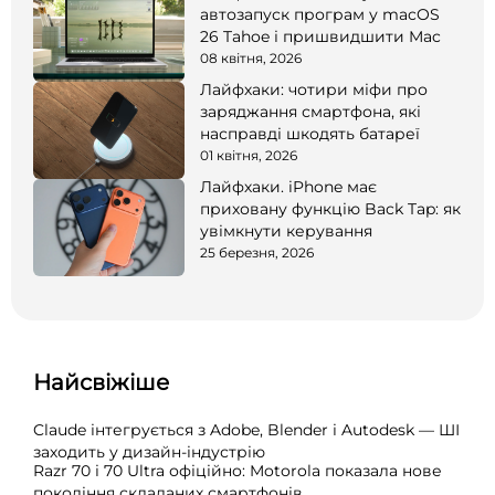
автозапуск програм у macOS
26 Tahoe і пришвидшити Mac
08 квітня, 2026
Лайфхаки: чотири міфи про
заряджання смартфона, які
насправді шкодять батареї
01 квітня, 2026
Лайфхаки. iPhone має
приховану функцію Back Tap: як
увімкнути керування
25 березня, 2026
Найсвіжіше
Claude інтегрується з Adobe, Blender і Autodesk — ШІ
заходить у дизайн-індустрію
Razr 70 і 70 Ultra офіційно: Motorola показала нове
покоління складаних смартфонів