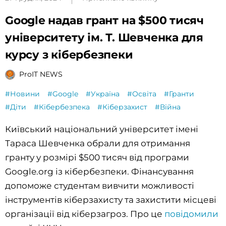
Google надав грант на $500 тисяч
університету ім. Т. Шевченка для
курсу з кібербезпеки
ProIT NEWS
#Новини
#Google
#Україна
#Освіта
#Гранти
#Діти
#Кібербезпека
#Кіберзахист
#Війна
Київський національний університет імені
Тараса Шевченка обрали для отримання
гранту у розмірі $500 тисяч від програми
Google.org із кібербезпеки. Фінансування
допоможе студентам вивчити можливості
інструментів кіберзахисту та захистити місцеві
організації від кіберзагроз. Про це
повідомили