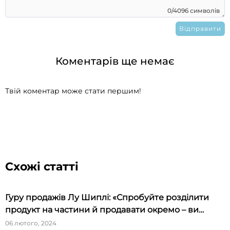
0/4096 символів
Коментарів ще немає
Твій коментар може стати першим!
Схожі статті
Гуру продажів Лу Шиплі: «Спробуйте розділити
продукт на частини й продавати окремо – ви
будете вражені»
06 лютого, 2024