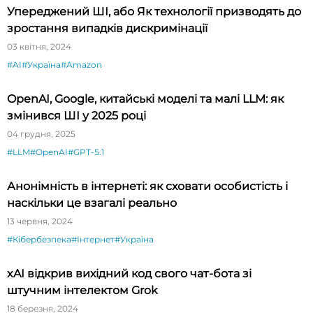
Упереджений ШІ, або Як технології призводять до
зростання випадків дискримінації
03 квітня, 2024
#AI
#Україна
#Amazon
OpenAI, Google, китайські моделі та малі LLM: як
змінився ШІ у 2025 році
04 грудня, 2025
#LLM
#OpenAI
#GPT-5.1
Анонімність в інтернеті: як сховати особистість і
наскільки це взагалі реально
13 червня, 2024
#Кібербезпека
#Інтернет
#Україна
xAI відкрив вихідний код свого чат-бота зі
штучним інтелектом Grok
18 березня, 2024