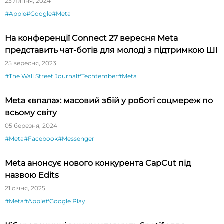
23 липня, 2024
#Apple
#Google
#Meta
На конференції Connect 27 вересня Meta
представить чат-ботів для молоді з підтримкою ШІ
25 вересня, 2023
#The Wall Street Journal
#Techtember
#Meta
Meta «впала»: масовий збій у роботі соцмереж по
всьому світу
05 березня, 2024
#Meta
#Facebook
#Messenger
Meta анонсує нового конкурента CapCut під
назвою Edits
21 січня, 2025
#Meta
#Apple
#Google Play