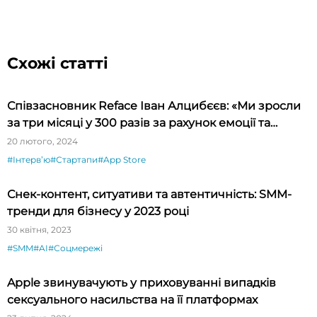
Схожі статті
Співзасновник Reface Іван Алцибєєв: «Ми зросли
за три місяці у 300 разів за рахунок емоції та
новизни»
20 лютого, 2024
#Інтервʼю
#Стартапи
#App Store
Снек-контент, ситуативи та автентичність: SMM-
тренди для бізнесу у 2023 році
30 квітня, 2023
#SMM
#AI
#Соцмережі
Apple звинувачують у приховуванні випадків
сексуального насильства на її платформах