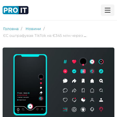
Головна
Новини
ЄС оштрафував TikTok на €345 млн через дитячі акаунти