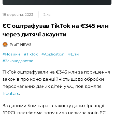
18 вересня, 2023
2 хв
ЄС оштрафував TikTok на €345 млн
через дитячі акаунти
ProIT NEWS
#Новини
#TikTok
#Application
#Діти
#Законодавство
TikTok оштрафували на €345 млн за порушення
законів про конфіденційність щодо обробки
персональних даних дітей у ЄС, повідомляє
Reuters
.
За даними Комісара із захисту даних Ірландії
(DPC), платформа порушила низку законів ЄС