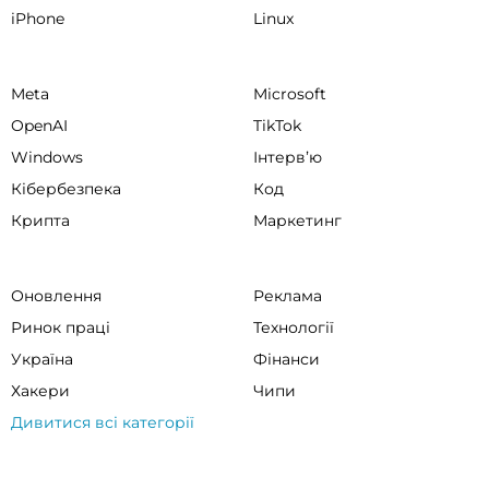
iPhone
Linux
Meta
Microsoft
OpenAI
TikTok
Windows
Інтервʼю
Кібербезпека
Код
Крипта
Маркетинг
Оновлення
Реклама
Ринок праці
Технології
Україна
Фінанси
Хакери
Чипи
Дивитися всі категорії