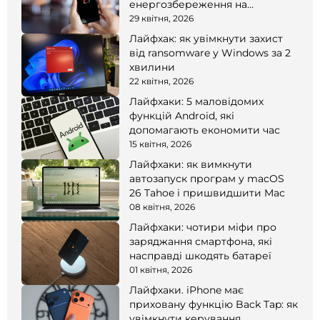
енергозбереження на
смартфоні
29 квітня, 2026
Лайфхак: як увімкнути захист
від ransomware у Windows за 2
хвилини
22 квітня, 2026
Лайфхаки: 5 маловідомих
функцій Android, які
допомагають економити час
15 квітня, 2026
Лайфхаки: як вимкнути
автозапуск програм у macOS
26 Tahoe і пришвидшити Mac
08 квітня, 2026
Лайфхаки: чотири міфи про
заряджання смартфона, які
насправді шкодять батареї
01 квітня, 2026
Лайфхаки. iPhone має
приховану функцію Back Tap: як
увімкнути керування