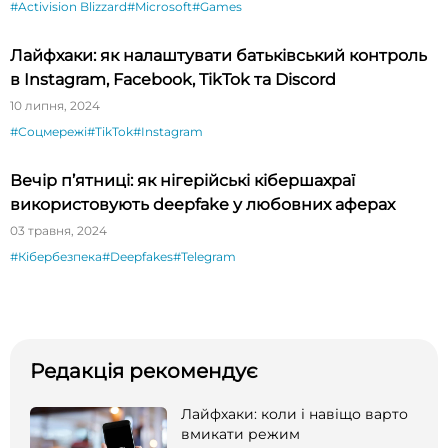
#Activision Blizzard
#Microsoft
#Games
Лайфхаки: як налаштувати батьківський контроль
в Instagram, Facebook, TikTok та Discord
10 липня, 2024
#Соцмережі
#TikTok
#Instagram
Вечір п’ятниці: як нігерійські кібершахраї
використовують deepfake у любовних аферах
03 травня, 2024
#Кібербезпека
#Deepfakes
#Telegram
Редакція рекомендує
Лайфхаки: коли і навіщо варто
вмикати режим