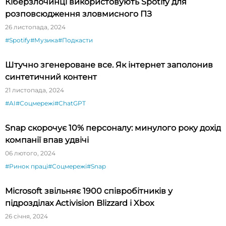
Кіберзлочинці використовують Spotify для
розповсюдження зловмисного ПЗ
26 листопада, 2024
#Spotify
#Музика
#Подкасти
Штучно згенероване все. Як інтернет заполонив
синтетичний контент
21 листопада, 2024
#AI
#Соцмережі
#ChatGPT
Snap скорочує 10% персоналу: минулого року дохід
компанії впав удвічі
06 лютого, 2024
#Ринок праці
#Соцмережі
#Snap
Microsoft звільняє 1900 співробітників у
підрозділах Activision Blizzard і Xbox
26 січня, 2024