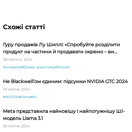
Схожі статті
Гуру продажів Лу Шиплі: «Спробуйте розділити
продукт на частини й продавати окремо – ви
будете вражені»
06 лютого, 2024
#Інтервʼю
#Бізнес-аналітика
#Японія
Не Blackwell’ом єдиним: підсумки NVIDIA GTC 2024
03 квітня, 2024
#NVIDIA
#Чипи
#AI
Meta представила найновішу і найпотужнішу ШІ-
модель Llama 3.1
26 липня, 2024