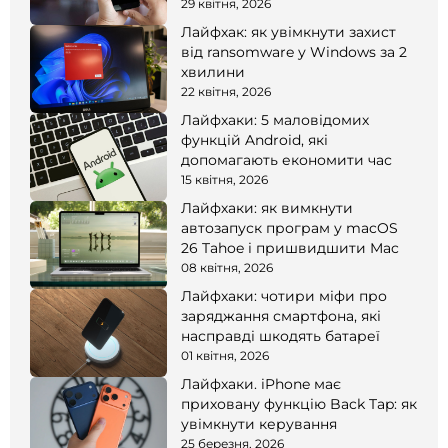
смартфоні
29 квітня, 2026
Лайфхак: як увімкнути захист
від ransomware у Windows за 2
хвилини
22 квітня, 2026
Лайфхаки: 5 маловідомих
функцій Android, які
допомагають економити час
15 квітня, 2026
Лайфхаки: як вимкнути
автозапуск програм у macOS
26 Tahoe і пришвидшити Mac
08 квітня, 2026
Лайфхаки: чотири міфи про
заряджання смартфона, які
насправді шкодять батареї
01 квітня, 2026
Лайфхаки. iPhone має
приховану функцію Back Tap: як
увімкнути керування
25 березня, 2026