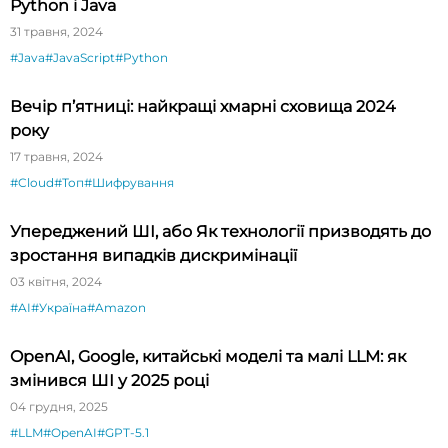
Python і Java
31 травня, 2024
#Java
#JavaScript
#Python
Вечір п’ятниці: найкращі хмарні сховища 2024
року
17 травня, 2024
#Cloud
#Топ
#Шифрування
Упереджений ШІ, або Як технології призводять до
зростання випадків дискримінації
03 квітня, 2024
#AI
#Україна
#Amazon
OpenAI, Google, китайські моделі та малі LLM: як
змінився ШІ у 2025 році
04 грудня, 2025
#LLM
#OpenAI
#GPT-5.1