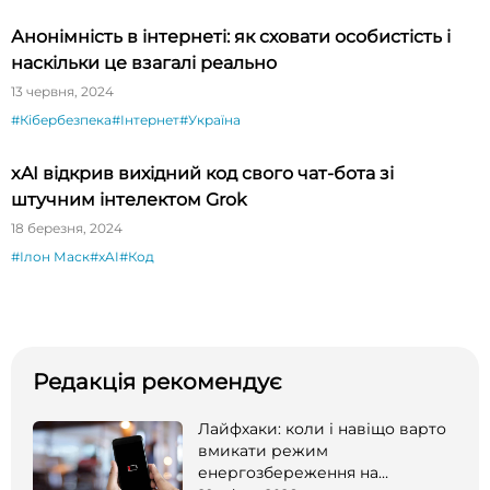
Анонімність в інтернеті: як сховати особистість і
наскільки це взагалі реально
13 червня, 2024
#Кібербезпека
#Інтернет
#Україна
xAI відкрив вихідний код свого чат-бота зі
штучним інтелектом Grok
18 березня, 2024
#Ілон Маск
#xAI
#Код
Редакція рекомендує
Лайфхаки: коли і навіщо варто
вмикати режим
енергозбереження на