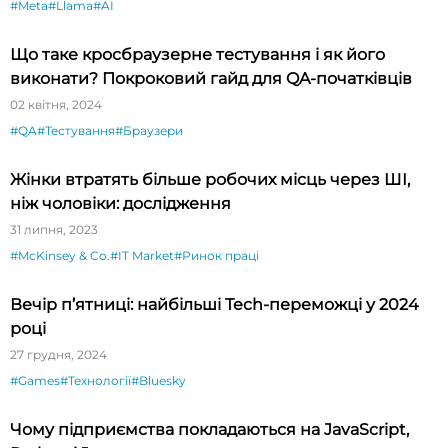
#Meta
#Llama
#AI
Що таке кросбраузерне тестування і як його
виконати? Покроковий гайд для QA-початківців
02 квітня, 2024
#QA
#Тестування
#Браузери
Жінки втратять більше робочих місць через ШІ,
ніж чоловіки: дослідження
31 липня, 2023
#McKinsey & Co.
#IT Market
#Ринок праці
Вечір п’ятниці: найбільші Tech-переможці у 2024
році
27 грудня, 2024
#Games
#Технології
#Bluesky
Чому підприємства покладаються на JavaScript,