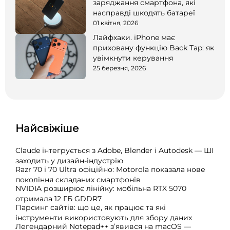
заряджання смартфона, які
насправді шкодять батареї
01 квітня, 2026
Лайфхаки. iPhone має
приховану функцію Back Tap: як
увімкнути керування
25 березня, 2026
Найсвіжіше
Claude інтегрується з Adobe, Blender і Autodesk — ШІ
заходить у дизайн-індустрію
Razr 70 і 70 Ultra офіційно: Motorola показала нове
покоління складаних смартфонів
NVIDIA розширює лінійку: мобільна RTX 5070
отримала 12 ГБ GDDR7
Парсинг сайтів: що це, як працює та які
інструменти використовують для збору даних
Легендарний Notepad++ з’явився на macOS —