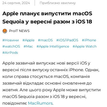
24 серпня, 2024
Приблизно хвилину
Apple планує випустити macOS
Sequoia у вересні разом з iOS 18
ProIT NEWS
#Новини
#Apple
#macOS
#iOS/iPadOS
#iPhone
#watchOS
#Mac
#Apple Intelligence
#Apple Watch
#AirPods
Apple зазвичай випускає нові версії iOS у
вересні після випуску останніх iPhone. Однак,
коли справа стосується macOS, компанія
зазвичай відкладає основні оновлення до
жовтня. Але цього року Apple може випустити
macOS Sequoia разом з iOS 18 у вересні,
повідомляє
MacRumors
.