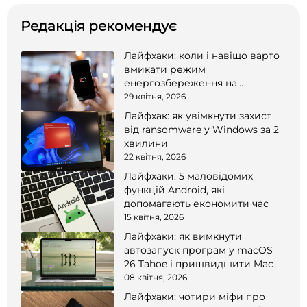
Редакція рекомендує
Лайфхаки: коли і навіщо варто
вмикати режим
енергозбереження на
смартфоні
29 квітня, 2026
Лайфхак: як увімкнути захист
від ransomware у Windows за 2
хвилини
22 квітня, 2026
Лайфхаки: 5 маловідомих
функцій Android, які
допомагають економити час
15 квітня, 2026
Лайфхаки: як вимкнути
автозапуск програм у macOS
26 Tahoe і пришвидшити Mac
08 квітня, 2026
Лайфхаки: чотири міфи про