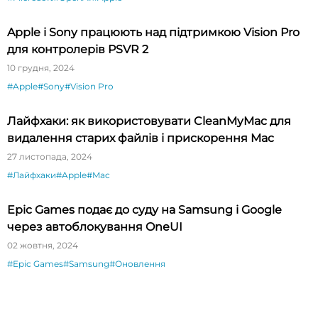
Apple і Sony працюють над підтримкою Vision Pro
для контролерів PSVR 2
10 грудня, 2024
#Apple
#Sony
#Vision Pro
Лайфхаки: як використовувати CleanMyMac для
видалення старих файлів і прискорення Mac
27 листопада, 2024
#Лайфхаки
#Apple
#Mac
Epic Games подає до суду на Samsung і Google
через автоблокування OneUI
02 жовтня, 2024
#Epic Games
#Samsung
#Оновлення