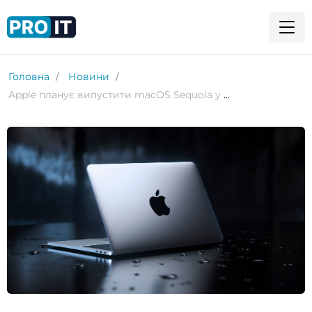
Головна
Новини
Apple планує випустити macOS Sequoia у вересні разом з iOS 18