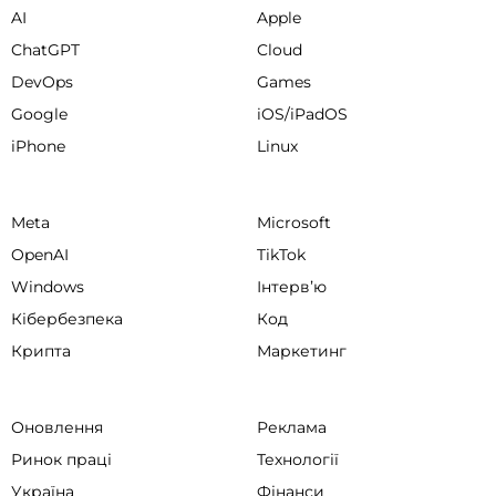
AI
Apple
ChatGPT
Cloud
DevOps
Games
Google
iOS/iPadOS
iPhone
Linux
Meta
Microsoft
OpenAI
TikTok
Windows
Інтервʼю
Кібербезпека
Код
Крипта
Маркетинг
Оновлення
Реклама
Ринок праці
Технології
Україна
Фінанси