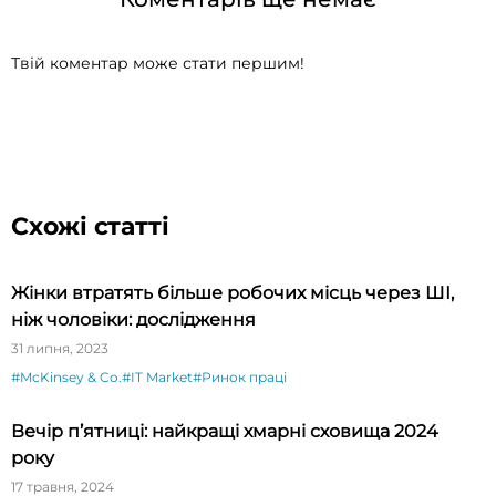
Твій коментар може стати першим!
Схожі статті
Жінки втратять більше робочих місць через ШІ,
ніж чоловіки: дослідження
31 липня, 2023
#McKinsey & Co.
#IT Market
#Ринок праці
Вечір п’ятниці: найкращі хмарні сховища 2024
року
17 травня, 2024