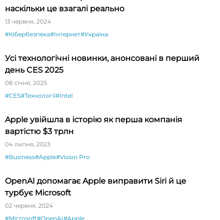
наскільки це взагалі реально
13 червня, 2024
#Кібербезпека
#Інтернет
#Україна
Усі технологічні новинки, анонсовані в перший
день CES 2025
08 січня, 2025
#CES
#Технології
#Intel
Apple увійшла в історію як перша компанія
вартістю $3 трлн
04 липня, 2023
#Business
#Apple
#Vision Pro
OpenAI допомагає Apple виправити Siri й це
турбує Microsoft
02 червня, 2024
#Microsoft
#OpenAI
#Apple