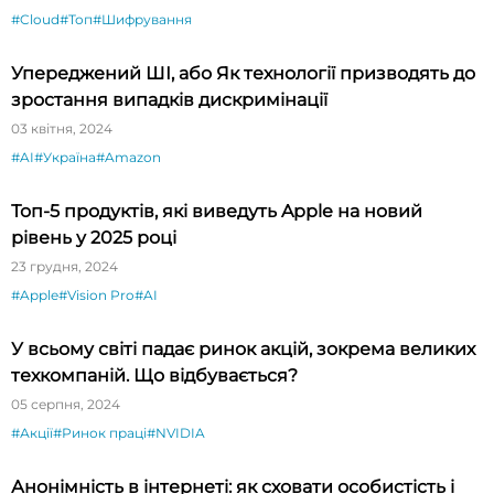
#Cloud
#Топ
#Шифрування
Упереджений ШІ, або Як технології призводять до
зростання випадків дискримінації
03 квітня, 2024
#AI
#Україна
#Amazon
Топ-5 продуктів, які виведуть Apple на новий
рівень у 2025 році
23 грудня, 2024
#Apple
#Vision Pro
#AI
У всьому світі падає ринок акцій, зокрема великих
техкомпаній. Що відбувається?
05 серпня, 2024
#Акції
#Ринок праці
#NVIDIA
Анонімність в інтернеті: як сховати особистість і