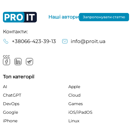
Наші автори
Запропонувати статтю
Контакти:
+38066-423-39-13
info@proit.ua
ссс
Топ категорії
AI
Apple
ChatGPT
Cloud
DevOps
Games
Google
iOS/iPadOS
iPhone
Linux