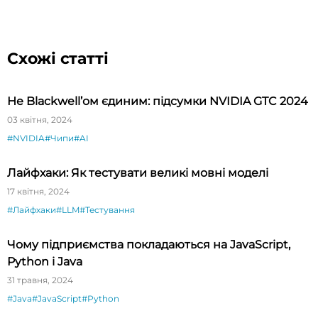
Схожі статті
Не Blackwell’ом єдиним: підсумки NVIDIA GTC 2024
03 квітня, 2024
#NVIDIA
#Чипи
#AI
Лайфхаки: Як тестувати великі мовні моделі
17 квітня, 2024
#Лайфхаки
#LLM
#Тестування
Чому підприємства покладаються на JavaScript,
Python і Java
31 травня, 2024
#Java
#JavaScript
#Python