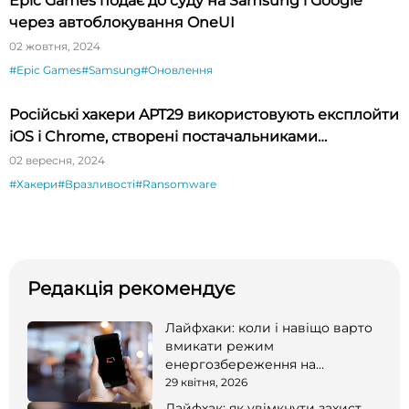
Epic Games подає до суду на Samsung і Google
через автоблокування OneUI
02 жовтня, 2024
#Epic Games
#Samsung
#Оновлення
Російські хакери APT29 використовують експлойти
iOS і Chrome, створені постачальниками
шпигунського ПЗ
02 вересня, 2024
#Хакери
#Вразливості
#Ransomware
Редакція рекомендує
Лайфхаки: коли і навіщо варто
вмикати режим
енергозбереження на
смартфоні
29 квітня, 2026
Лайфхак: як увімкнути захист