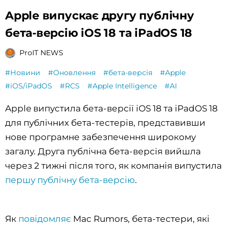
Apple випускає другу публічну
бета-версію iOS 18 та iPadOS 18
ProIT NEWS
#Новини
#Оновлення
#бета-версія
#Apple
#iOS/iPadOS
#RCS
#Apple Intelligence
#AI
Apple випустила бета-версії iOS 18 та iPadOS 18
для публічних бета-тестерів, представивши
нове програмне забезпечення широкому
загалу. Друга публічна бета-версія вийшла
через 2 тижні після того, як компанія випустила
першу публічну бета-версію
.
Як
повідомляє
Mac Rumors, бета-тестери, які