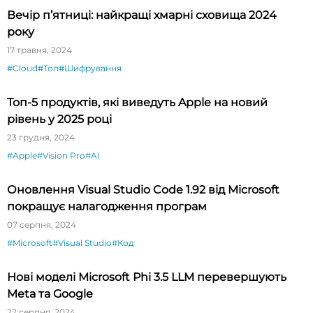
Вечір п’ятниці: найкращі хмарні сховища 2024
року
17 травня, 2024
#Cloud
#Топ
#Шифрування
Топ-5 продуктів, які виведуть Apple на новий
рівень у 2025 році
23 грудня, 2024
#Apple
#Vision Pro
#AI
Оновлення Visual Studio Code 1.92 від Microsoft
покращує налагодження програм
07 серпня, 2024
#Microsoft
#Visual Studio
#Код
Нові моделі Microsoft Phi 3.5 LLM перевершують
Meta та Google
22 серпня, 2024