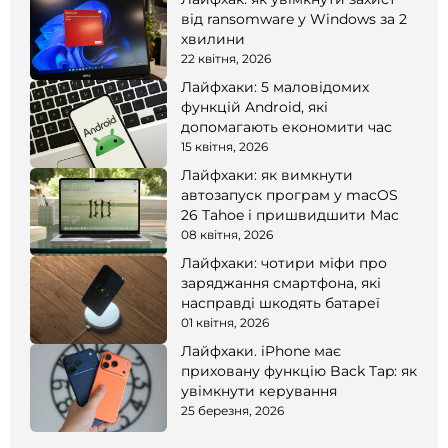
від ransomware у Windows за 2
хвилини
22 квітня, 2026
Лайфхаки: 5 маловідомих
функцій Android, які
допомагають економити час
15 квітня, 2026
Лайфхаки: як вимкнути
автозапуск програм у macOS
26 Tahoe і пришвидшити Mac
08 квітня, 2026
Лайфхаки: чотири міфи про
заряджання смартфона, які
насправді шкодять батареї
01 квітня, 2026
Лайфхаки. iPhone має
приховану функцію Back Tap: як
увімкнути керування
25 березня, 2026