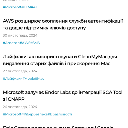
#Microsoft
#LLM
#AI
AWS розширює охоплення служби автентифікації
та додає підтримку ключів доступу
30 листопада, 2024
#Amazon
#AWS
#SMS
Лайфхаки: як використовувати CleanMyMac для
видалення старих файлів і прискорення Mac
27 листопада, 2024
#Лайфхаки
#Apple
#Mac
Microsoft залучає Endor Labs до інтеграції SCA Tool
зі CNAPP
26 листопада, 2024
#Microsoft
#Кібербезпека
#Вразливості