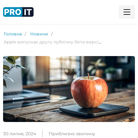
Головна
Новини
Apple випускає другу публічну бета-версію iOS 18 та iPadOS 18
30 липня, 2024
Приблизно хвилину