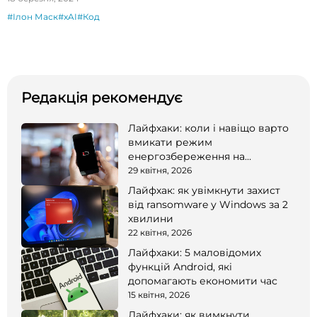
#Ілон Маск
#xAI
#Код
Редакція рекомендує
Лайфхаки: коли і навіщо варто
вмикати режим
енергозбереження на
смартфоні
29 квітня, 2026
Лайфхак: як увімкнути захист
від ransomware у Windows за 2
хвилини
22 квітня, 2026
Лайфхаки: 5 маловідомих
функцій Android, які
допомагають економити час
15 квітня, 2026
Лайфхаки: як вимкнути