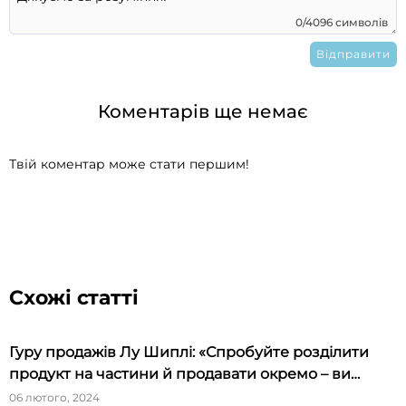
0/4096 символів
Коментарів ще немає
Твій коментар може стати першим!
Схожі статті
Гуру продажів Лу Шиплі: «Спробуйте розділити
продукт на частини й продавати окремо – ви
будете вражені»
06 лютого, 2024