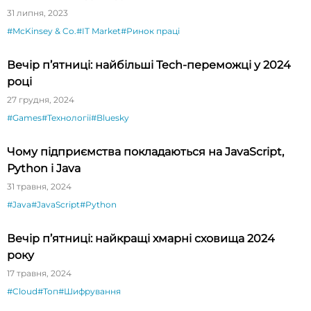
31 липня, 2023
#McKinsey & Co.
#IT Market
#Ринок праці
Вечір п’ятниці: найбільші Tech-переможці у 2024
році
27 грудня, 2024
#Games
#Технології
#Bluesky
Чому підприємства покладаються на JavaScript,
Python і Java
31 травня, 2024
#Java
#JavaScript
#Python
Вечір п’ятниці: найкращі хмарні сховища 2024
року
17 травня, 2024
#Cloud
#Топ
#Шифрування