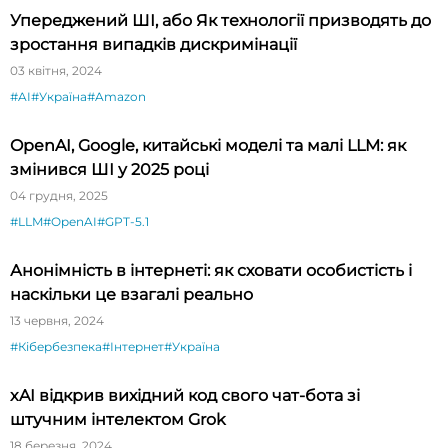
Упереджений ШІ, або Як технології призводять до
зростання випадків дискримінації
03 квітня, 2024
#AI
#Україна
#Amazon
OpenAI, Google, китайські моделі та малі LLM: як
змінився ШІ у 2025 році
04 грудня, 2025
#LLM
#OpenAI
#GPT-5.1
Анонімність в інтернеті: як сховати особистість і
наскільки це взагалі реально
13 червня, 2024
#Кібербезпека
#Інтернет
#Україна
xAI відкрив вихідний код свого чат-бота зі
штучним інтелектом Grok
18 березня, 2024