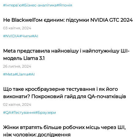
#Інтервʼю
#Бізнес-аналітика
#Японія
Не Blackwell’ом єдиним: підсумки NVIDIA GTC 2024
03 квітня, 2024
#NVIDIA
#Чипи
#AI
Meta представила найновішу і найпотужнішу ШІ-
модель Llama 3.1
26 липня, 2024
#Meta
#Llama
#AI
Що таке кросбраузерне тестування і як його
виконати? Покроковий гайд для QA-початківців
02 квітня, 2024
#QA
#Тестування
#Браузери
Жінки втратять більше робочих місць через ШІ,
ніж чоловіки: дослідження