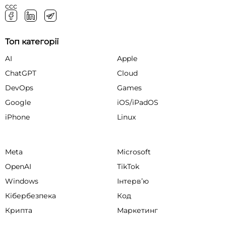
ссс
Топ категорії
AI
Apple
ChatGPT
Cloud
DevOps
Games
Google
iOS/iPadOS
iPhone
Linux
Meta
Microsoft
OpenAI
TikTok
Windows
Інтервʼю
Кібербезпека
Код
Крипта
Маркетинг