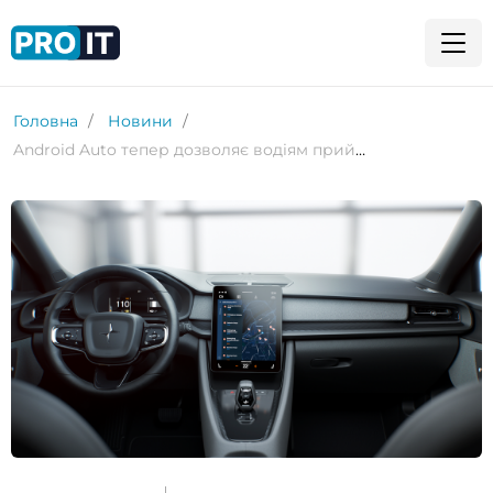
Головна
Новини
Android Auto тепер дозволяє водіям приймати конференц-дзвінки Zoom і Cisco