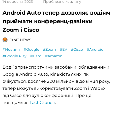
14 вересня, 2023
Приблизно хвилину
Android Auto тепер дозволяє водіям
приймати конференц-дзвінки
Zoom і Cisco
ProIT NEWS
#Новини
#Google
#Zoom
#EV
#Cisco
#Android
#Google Play
#Bard
#Amazon
Водії з транспортними засобами, обладнаними
Google Android Auto, кількість яких, як
очікується, досягне 200 мільйонів до кінця року,
тепер можуть використовувати Zoom і WebEx
від Cisco для аудіоконференцій. Про це
повідомляє
TechCrunch
.