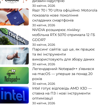
дизайн-індустрію
30 квітня, 2026
Razr 70 і 70 Ultra офіційно: Motorola
показала нове покоління
складаних смартфонів
30 квітня, 2026
NVIDIA розширює лінійку:
мобільна RTX 5070 отримала 12 ГБ
GDDR7
30 квітня, 2026
Парсинг сайтів: що це, як працює
та які інструменти
використовують для збору даних
30 квітня, 2026
Легендарний Notepad++ з’явився
на macOS — уперше за понад 20
років
30 квітня, 2026
Intel готує відповідь AMD X3D —
ставка на ПЗ і нові інструменти
оптимізації
30 квітня, 2026