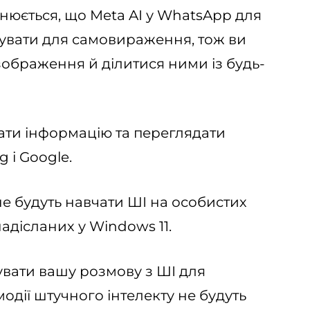
снюється, що Meta AI у WhatsApp для
увати для самовираження, тож ви
зображення й ділитися ними із будь-
ти інформацію та переглядати
 і Google.
е будуть навчати ШІ на особистих
адісланих у Windows 11.
вати вашу розмову з ШІ для
одії штучного інтелекту не будуть