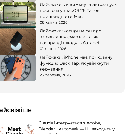
Лайфхаки: як вимкнути автозапуск
програм у macOS 26 Tahoe і
пришвидшити Mac
08 квітня, 2026
Лайфхаки: чотири міфи про
заряджання смартфона, які
насправді шкодять батареї
01 квітня, 2026
Лайфхаки. iPhone має приховану
функцію Back Tap: як увімкнути
керування
25 березня, 2026
айсвіжіше
Claude інтегрується з Adobe,
Blender і Autodesk — ШІ заходить у