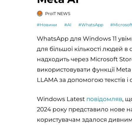
ProIT NEWS
#Новини
#AI
#WhatsApp
#Microsof
WhatsApp для Windows 11 увім
для більшої кількості людей в 
надходить через Microsoft Sto
використовувати функції Meta A
LLAMA за допомогою текстів і
Windows Latest
повідомляв
, 
2024 року представило нове н
користувачам здалося дивним