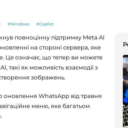
t
#Windows
#Copilot
кнув повноцінну підтримку Meta AI
Р
оновленні на стороні сервера, яке
re. Це означає, що тепер ви можете
I, такі як можливість взаємодії з
 створення зображень.
що оновлення WhatsApp від травня
авігаційне меню, яке багатьом
.