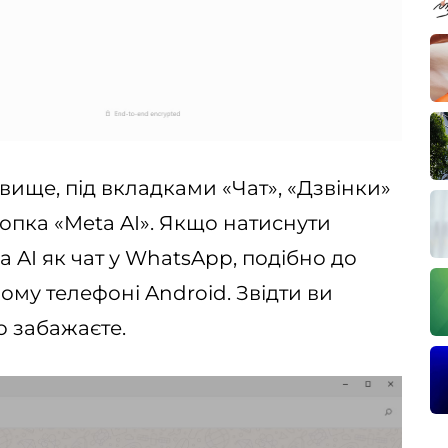
вище, під вкладками «Чат», «Дзвінки»
нопка «Meta AI». Якщо натиснути
ta AI як чат у WhatsApp, подібно до
ому телефоні Android. Звідти ви
о забажаєте.