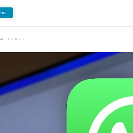
ттю
WhatsApp для Windows 11 тепер має повнофункціональний Meta AI