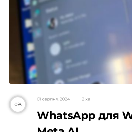
01 серпня, 2024
2 хв
0%
WhatsApp для W
Meta AI