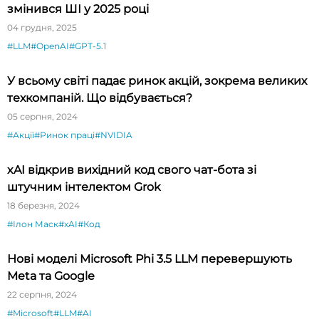
змінився ШІ у 2025 році
04 грудня, 2025
#LLM
#OpenAI
#GPT-5.1
У всьому світі падає ринок акцій, зокрема великих
техкомпаній. Що відбувається?
05 серпня, 2024
#Акції
#Ринок праці
#NVIDIA
xAI відкрив вихідний код свого чат-бота зі
штучним інтелектом Grok
18 березня, 2024
#Ілон Маск
#xAI
#Код
Нові моделі Microsoft Phi 3.5 LLM перевершують
Meta та Google
22 серпня, 2024
#Microsoft
#LLM
#AI