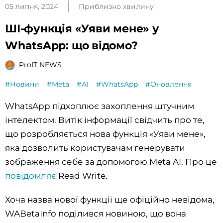
05 липня, 2024
Приблизно хвилину
ШІ-функція «Уяви мене» у
WhatsApp: що відомо?
ProIT NEWS
#Новини
#Meta
#AI
#WhatsApp
#Оновлення
WhatsApp підхоплює захоплення штучним
інтелектом. Витік інформації свідчить про те,
що розробляється нова функція «Уяви мене»,
яка дозволить користувачам генерувати
зображення себе за допомогою Meta AI. Про це
повідомляє
Read Write.
Хоча назва нової функції ще офіційно невідома,
WABetaInfo поділився новиною, що вона