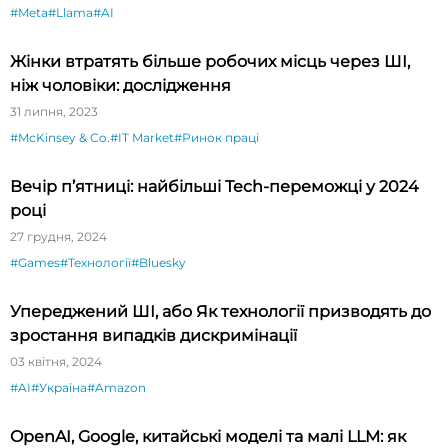
#Meta
#Llama
#AI
Жінки втратять більше робочих місць через ШІ,
ніж чоловіки: дослідження
31 липня, 2023
#McKinsey & Co.
#IT Market
#Ринок праці
Вечір п’ятниці: найбільші Tech-переможці у 2024
році
27 грудня, 2024
#Games
#Технології
#Bluesky
Упереджений ШІ, або Як технології призводять до
зростання випадків дискримінації
03 квітня, 2024
#AI
#Україна
#Amazon
OpenAI, Google, китайські моделі та малі LLM: як