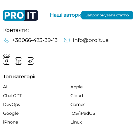
Наші автори
Запропонувати статтю
Контакти:
+38066-423-39-13
info@proit.ua
ссс
Топ категорії
AI
Apple
ChatGPT
Cloud
DevOps
Games
Google
iOS/iPadOS
iPhone
Linux