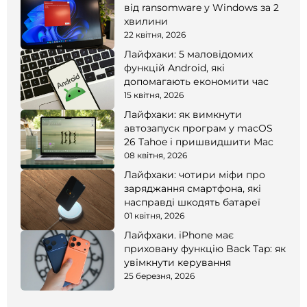
від ransomware у Windows за 2
хвилини
22 квітня, 2026
Лайфхаки: 5 маловідомих
функцій Android, які
допомагають економити час
15 квітня, 2026
Лайфхаки: як вимкнути
автозапуск програм у macOS
26 Tahoe і пришвидшити Mac
08 квітня, 2026
Лайфхаки: чотири міфи про
заряджання смартфона, які
насправді шкодять батареї
01 квітня, 2026
Лайфхаки. iPhone має
приховану функцію Back Tap: як
увімкнути керування
25 березня, 2026