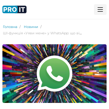
Головна
Новини
ШІ-функція «Уяви мене» у WhatsApp: що відомо?