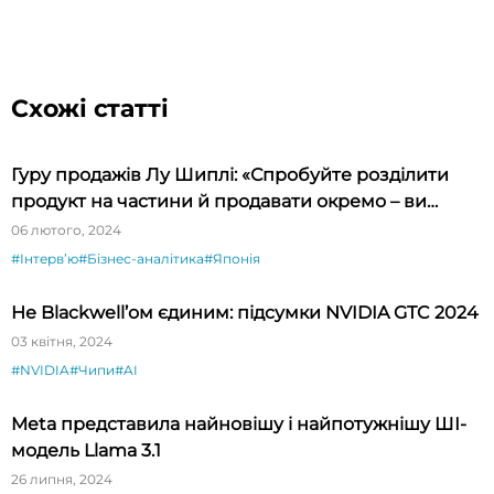
Схожі статті
Гуру продажів Лу Шиплі: «Спробуйте розділити
продукт на частини й продавати окремо – ви
будете вражені»
06 лютого, 2024
#Інтервʼю
#Бізнес-аналітика
#Японія
Не Blackwell’ом єдиним: підсумки NVIDIA GTC 2024
03 квітня, 2024
#NVIDIA
#Чипи
#AI
Meta представила найновішу і найпотужнішу ШІ-
модель Llama 3.1
26 липня, 2024