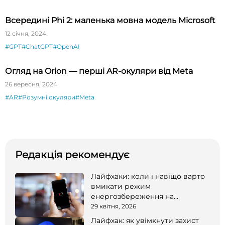
Всередині Phi 2: маленька мовна модель Microsoft
12 січня, 2024
#GPT
#ChatGPT
#OpenAI
Огляд на Orion — перші AR-окуляри від Meta
26 вересня, 2024
#AR
#Розумні окуляри
#Meta
Редакція рекомендує
Лайфхаки: коли і навіщо варто
вмикати режим
енергозбереження на
смартфоні
29 квітня, 2026
Лайфхак: як увімкнути захист