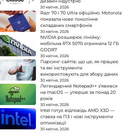
дизайн-індустрію
30 квітня, 2026
Razr 70 і 70 Ultra офіційно: Motorola
показала нове покоління
складаних смартфонів
30 квітня, 2026
NVIDIA розширює лінійку:
мобільна RTX 5070 отримала 12 ГБ
GDDR7
30 квітня, 2026
Парсинг сайтів: що це, як працює
та які інструменти
використовують для збору даних
30 квітня, 2026
Легендарний Notepad++ з’явився
на macOS — уперше за понад 20
років
30 квітня, 2026
Intel готує відповідь AMD X3D —
ставка на ПЗ і нові інструменти
оптимізації
30 квітня, 2026