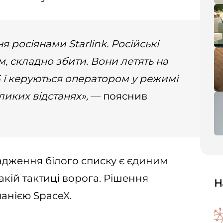
 росіянами Starlink. Російські
, складно збити. Вони летять на
ЕБ і керуються оператором у режимі
ликих відстанях»,
— пояснив
адження білого списку є єдиним
акій тактиці ворога. Рішення
Н
панією SpaceX.