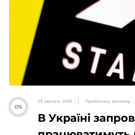
03 лютого, 2026
Приблизно хвилину
0%
В Україні запров
працюватимуть 