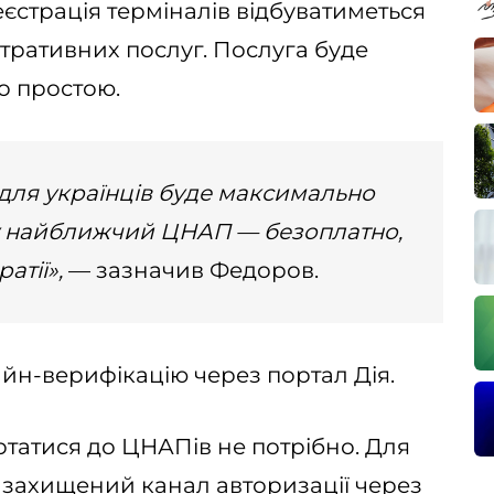
єстрація терміналів відбуватиметься
тративних послуг. Послуга буде
о простою.
k для українців буде максимально
 у найближчий ЦНАП — безоплатно,
атії»,
— зазначив Федоров.
йн-верифікацію через портал Дія.
татися до ЦНАПів не потрібно. Для
 захищений канал авторизації через