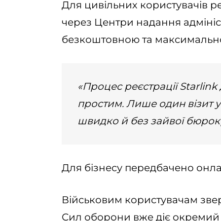
Для цивільних користувачів ре
через Центри надання адмініс
безкоштовною та максимальн
«Процес реєстрації Starlin
простим. Лише один візит
швидко й без зайвої бюрокр
Для бізнесу передбачено онла
Військовим користувачам звер
Сил оборони вже діє окремий