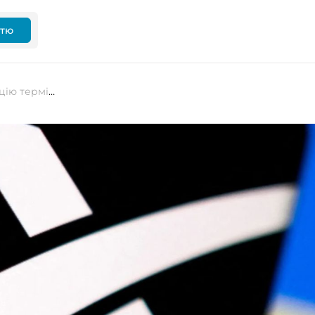
ттю
В Україні запровадили верифікацію терміналів Starlink: працюватимуть лише зареєстровані пристрої