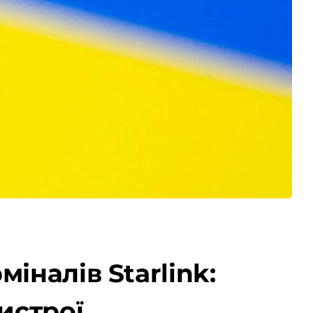
іналів Starlink:
истрої