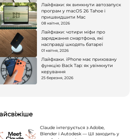
Лайфхаки: як вимкнути автозапуск
програм у macOS 26 Tahoe і
пришвидшити Mac
08 квітня, 2026
Лайфхаки: чотири міфи про
заряджання смартфона, які
насправді шкодять батареї
01 квітня, 2026
Лайфхаки. iPhone має приховану
функцію Back Tap: як увімкнути
керування
25 березня, 2026
айсвіжіше
Claude інтегрується з Adobe,
Blender і Autodesk — ШІ заходить у