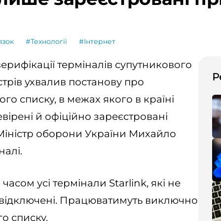
язок
#Технології
#Інтернет
верифікації терміналів супутникового
Р
ністрів ухвалив постанову про
го списку, в межах якого в країні
ірені й офіційно зареєстровані
іністр оборони України Михайло
налі.
сом усі термінали Starlink, які не
 відключені. Працюватимуть виключно
го списку.