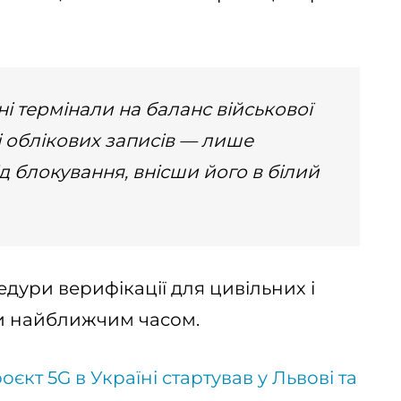
ні термінали на баланс військової
і облікових записів — лише
ід блокування, внісши його в білий
едури верифікації для цивільних і
и найближчим часом.
оєкт 5G в Україні стартував у Львові та