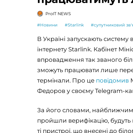
ProIT NEWS
#Новини
#Starlink
#супутниковий зв'
В Україні запускають систему 
інтернету Starlink. Кабінет Мі
впровадження так званого біло
зможуть працювати лише перев
термінали. Про це
повідомив
М
Федоров у своєму Telegram-ка
За його словами, найближчим ча
пройшли верифікацію, будуть
ті пристрої, що внесені до біло