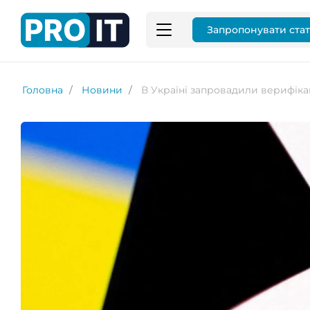
Запропонувати ста
Головна
Новини