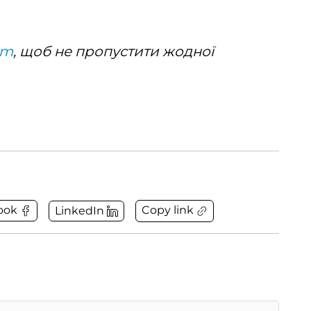
am
, щоб не пропустити жодної
Copy link
ook
LinkedIn