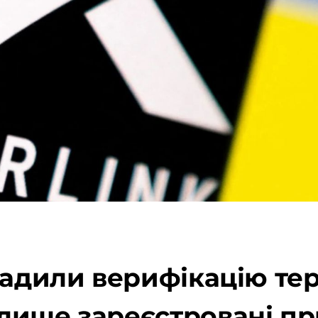
адили верифікацію терм
лише зареєстровані пр