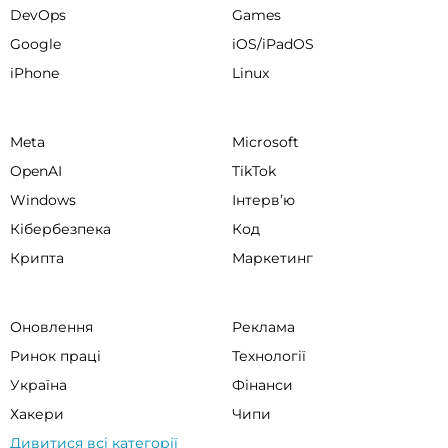
DevOps
Games
Google
iOS/iPadOS
iPhone
Linux
Meta
Microsoft
OpenAI
TikTok
Windows
Інтервʼю
Кібербезпека
Код
Крипта
Маркетинг
Оновлення
Реклама
Ринок праці
Технології
Україна
Фінанси
Хакери
Чипи
Дивитися всі категорії