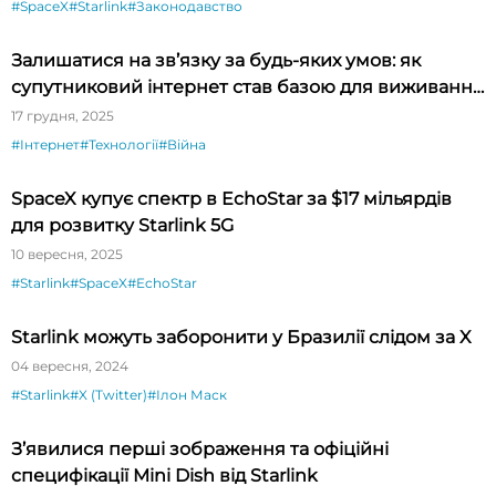
#SpaceX
#Starlink
#Законодавство
Залишатися на зв’язку за будь-яких умов: як
супутниковий інтернет став базою для виживання
і безпеки
17 грудня, 2025
#Інтернет
#Технології
#Війна
SpaceX купує спектр в EchoStar за $17 мільярдів
для розвитку Starlink 5G
10 вересня, 2025
#Starlink
#SpaceX
#EchoStar
Starlink можуть заборонити у Бразилії слідом за X
04 вересня, 2024
#Starlink
#X (Twitter)
#Ілон Маск
З’явилися перші зображення та офіційні
специфікації Mini Dish від Starlink