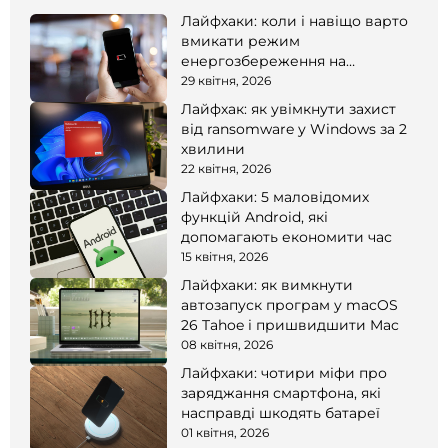
Лайфхаки: коли і навіщо варто
вмикати режим
енергозбереження на
смартфоні
29 квітня, 2026
Лайфхак: як увімкнути захист
від ransomware у Windows за 2
хвилини
22 квітня, 2026
Лайфхаки: 5 маловідомих
функцій Android, які
допомагають економити час
15 квітня, 2026
Лайфхаки: як вимкнути
автозапуск програм у macOS
26 Tahoe і пришвидшити Mac
08 квітня, 2026
Лайфхаки: чотири міфи про
заряджання смартфона, які
насправді шкодять батареї
01 квітня, 2026