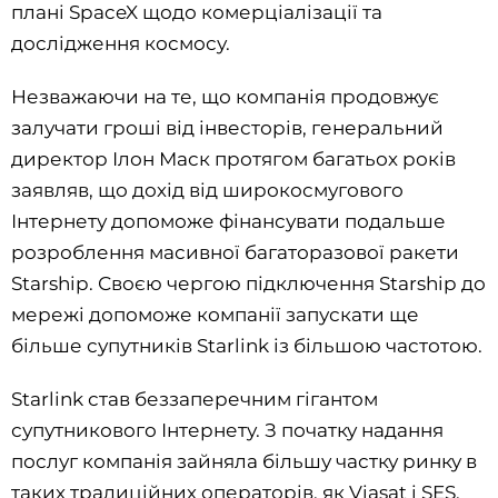
плані SpaceX щодо комерціалізації та
дослідження космосу.
Незважаючи на те, що компанія продовжує
залучати гроші від інвесторів, генеральний
директор Ілон Маск протягом багатьох років
заявляв, що дохід від широкосмугового
Інтернету допоможе фінансувати подальше
розроблення масивної багаторазової ракети
Starship. Своєю чергою підключення Starship до
мережі допоможе компанії запускати ще
більше супутників Starlink із більшою частотою.
Starlink став беззаперечним гігантом
супутникового Інтернету. З початку надання
послуг компанія зайняла більшу частку ринку в
таких традиційних операторів, як Viasat і SES,