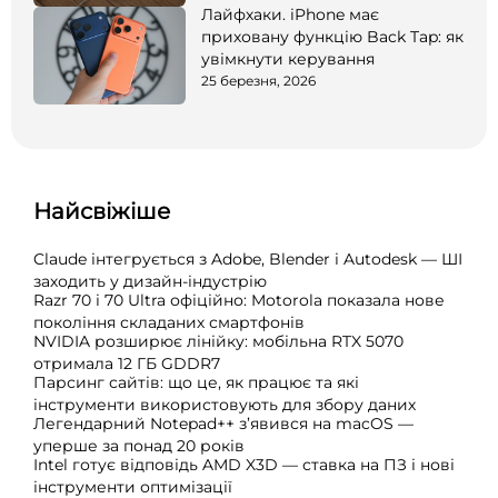
Лайфхаки. iPhone має
приховану функцію Back Tap: як
увімкнути керування
25 березня, 2026
Найсвіжіше
Claude інтегрується з Adobe, Blender і Autodesk — ШІ
заходить у дизайн-індустрію
Razr 70 і 70 Ultra офіційно: Motorola показала нове
покоління складаних смартфонів
NVIDIA розширює лінійку: мобільна RTX 5070
отримала 12 ГБ GDDR7
Парсинг сайтів: що це, як працює та які
інструменти використовують для збору даних
Легендарний Notepad++ з’явився на macOS —
уперше за понад 20 років
Intel готує відповідь AMD X3D — ставка на ПЗ і нові
інструменти оптимізації