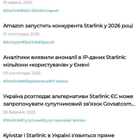
19 червня, 2024
#Starlink
#Mini-Dish
#Інтернет
Amazon запустить конкурента Starlink у 2026 році
17 листопада, 2025
#Amazon
#Starlink
#SpaceX
Аналітики виявили аномалії в IP-даних Starlink:
мільйони «користувачів» у Ємені
03 листопада, 2025
#Starlink
#Кібербезпека
#IP adress
Україна розглядає альтернативи Starlink: ЄС може
запропонувати супутниковий зв’язок Govsatcom
та IRIS²
05 березня, 2025
#Starlink
#Супутник
#супутниковий зв'язок
Kyivstar і Starlink: в Україні з’явиться пряме