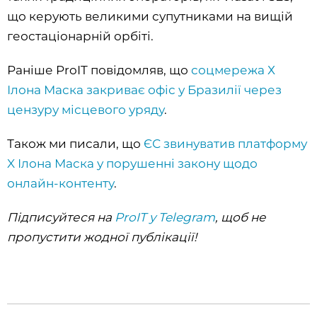
що керують великими супутниками на вищій
геостаціонарній орбіті.
Раніше ProIT повідомляв, що
соцмережа Х
Ілона Маска закриває офіс у Бразилії через
цензуру місцевого уряду
.
Також ми писали, що
ЄС звинуватив платформу
X Ілона Маска у порушенні закону щодо
онлайн-контенту
.
Підписуйтеся на
ProIT у Telegram
, щоб не
пропустити жодної публікації!