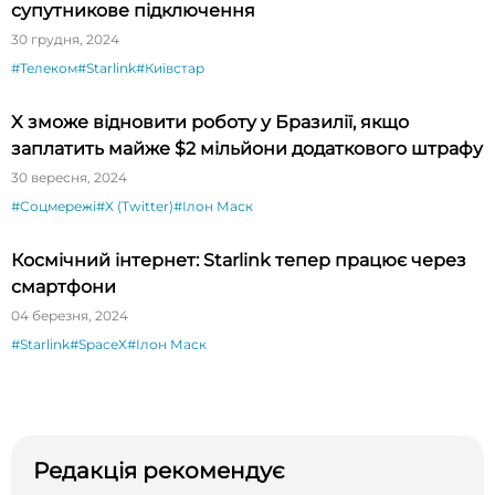
супутникове підключення
30 грудня, 2024
#Телеком
#Starlink
#Київстар
X зможе відновити роботу у Бразилії, якщо
заплатить майже $2 мільйони додаткового штрафу
30 вересня, 2024
#Соцмережі
#X (Twitter)
#Ілон Маск
Космічний інтернет: Starlink тепер працює через
смартфони
04 березня, 2024
#Starlink
#SpaceX
#Ілон Маск
Редакція рекомендує