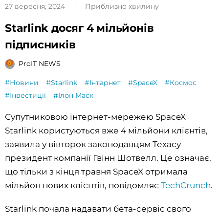
27 вересня, 2024
Приблизно хвилину
Starlink досяг 4 мільйонів
підписників
ProIT NEWS
#Новини
#Starlink
#Інтернет
#SpaceX
#Космос
#Інвестиції
#Ілон Маск
Супутниковою інтернет-мережею SpaceX
Starlink користуються вже 4 мільйони клієнтів,
заявила у вівторок законодавцям Техасу
президент компанії Гвінн Шотвелл. Це означає,
що тільки з кінця травня SpaceX отримала
мільйон нових клієнтів, повідомляє
TechCrunch
.
Starlink почала надавати бета-сервіс свого