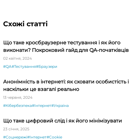
Схожі статті
Що таке кросбраузерне тестування і як його
виконати? Покроковий гайд для QA-початківців
02 квітня, 2024
#QA
#Тестування
#Браузери
Анонімність в інтернеті: як сховати особистість і
наскільки це взагалі реально
13 червня, 2024
#Кібербезпека
#Інтернет
#Україна
Що таке цифровий слід і як його мінімізувати
23 січня, 2025
#Соцмережі
#Інтернет
#Cookie