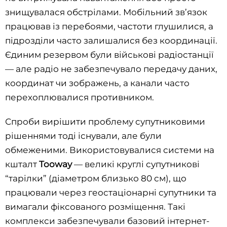
знищувалася обстрілами. Мобільний зв’язок
працював із перебоями, частоти глушилися, а
підрозділи часто залишалися без координації.
Єдиним резервом були військові радіостанції
— але радіо не забезпечувало передачу даних,
координат чи зображень, а канали часто
перехоплювалися противником.
Спроби вирішити проблему супутниковими
рішеннями тоді існували, але були
обмеженими. Використовувалися системи на
кшталт
Tooway
— великі круглі супутникові
“тарілки” (діаметром близько 80 см), що
працювали через геостаціонарні супутники та
вимагали фіксованого розміщення. Такі
комплекси забезпечували базовий інтернет-