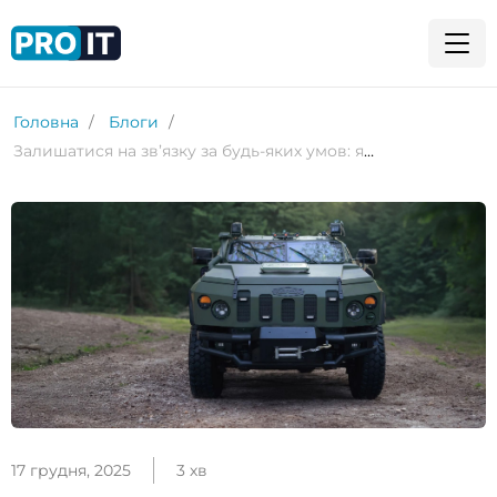
Головна
Блоги
Залишатися на зв’язку за будь-яких умов: як супутниковий інтернет став базою для виживання і безпеки
17 грудня, 2025
3 хв