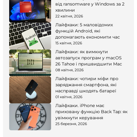
від ransomware у Windows за 2
хвилини
22 квітня, 2026
Лайфхаки: 5 маловідомих
функцій Android, які
допомагають економити час
15 квітня, 2026
Лайфхаки: як вимкнути
автозапуск програм у macOS
26 Tahoe і пришвидшити Mac
08 квітня, 2026
Лайфхаки: чотири міфи про
заряджання смартфона, які
насправді шкодять батареї
01 квітня, 2026
Лайфхаки. iPhone має
приховану функцію Back Tap: як
увімкнути керування
25 березня, 2026