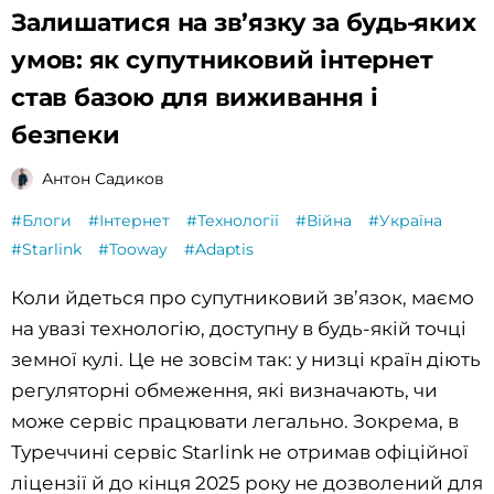
Залишатися на зв’язку за будь-яких
умов: як супутниковий інтернет
став базою для виживання і
безпеки
Антон Садиков
#Блоги
#Інтернет
#Технології
#Війна
#Україна
#Starlink
#Tooway
#Adaptis
Коли йдеться про супутниковий зв’язок, маємо
на увазі технологію, доступну в будь-якій точці
земної кулі. Це не зовсім так: у низці країн діють
регуляторні обмеження, які визначають, чи
може сервіс працювати легально. Зокрема, в
Туреччині сервіс Starlink не отримав офіційної
ліцензії й до кінця 2025 року не дозволений для