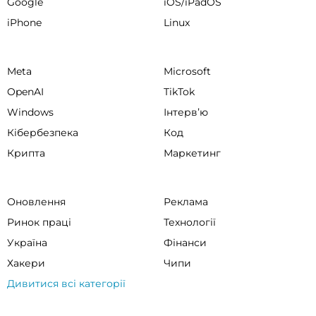
Google
iOS/iPadOS
iPhone
Linux
Meta
Microsoft
OpenAI
TikTok
Windows
Інтервʼю
Кібербезпека
Код
Крипта
Маркетинг
Оновлення
Реклама
Ринок праці
Технології
Україна
Фінанси
Хакери
Чипи
Дивитися всі категорії