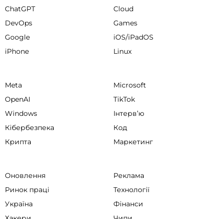
ChatGPT
Cloud
DevOps
Games
Google
iOS/iPadOS
iPhone
Linux
Meta
Microsoft
OpenAI
TikTok
Windows
Інтервʼю
Кібербезпека
Код
Крипта
Маркетинг
Оновлення
Реклама
Ринок праці
Технології
Україна
Фінанси
Хакери
Чипи