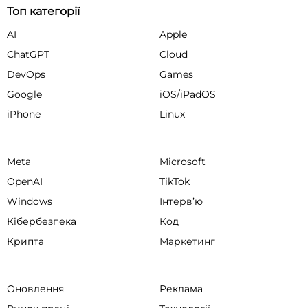
Топ категорії
AI
Apple
ChatGPT
Cloud
DevOps
Games
Google
iOS/iPadOS
iPhone
Linux
Meta
Microsoft
OpenAI
TikTok
Windows
Інтервʼю
Кібербезпека
Код
Крипта
Маркетинг
Оновлення
Реклама