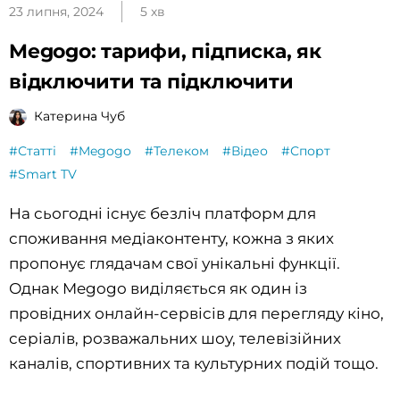
23 липня, 2024
5 хв
Megogo: тарифи, підписка, як
відключити та підключити
Катерина Чуб
#Статті
#Megogo
#Телеком
#Відео
#Спорт
#Smart TV
На сьогодні існує безліч платформ для
споживання медіаконтенту, кожна з яких
пропонує глядачам свої унікальні функції.
Однак Megogo виділяється як один із
провідних онлайн-сервісів для перегляду кіно,
серіалів, розважальних шоу, телевізійних
каналів, спортивних та культурних подій тощо.