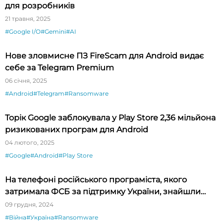
для розробників
21 травня, 2025
#Google I/O
#Gemini
#AI
Нове зловмисне ПЗ FireScam для Android видає
себе за Telegram Premium
06 січня, 2025
#Android
#Telegram
#Ransomware
Торік Google заблокувала у Play Store 2,36 мільйона
ризикованих програм для Android
04 лютого, 2025
#Google
#Android
#Play Store
На телефоні російського програміста, якого
затримала ФСБ за підтримку України, знайшли
нову шпигунську програму для Android
09 грудня, 2024
#Війна
#Україна
#Ransomware