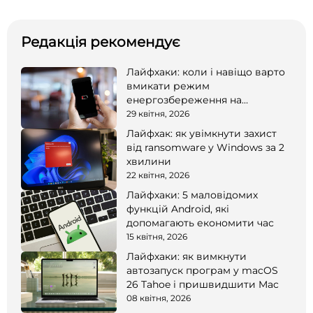
Редакція рекомендує
Лайфхаки: коли і навіщо варто
вмикати режим
енергозбереження на
смартфоні
29 квітня, 2026
Лайфхак: як увімкнути захист
від ransomware у Windows за 2
хвилини
22 квітня, 2026
Лайфхаки: 5 маловідомих
функцій Android, які
допомагають економити час
15 квітня, 2026
Лайфхаки: як вимкнути
автозапуск програм у macOS
26 Tahoe і пришвидшити Mac
08 квітня, 2026