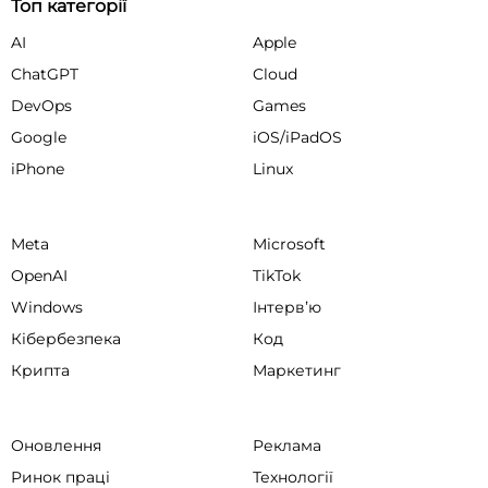
Топ категорії
AI
Apple
ChatGPT
Cloud
DevOps
Games
Google
iOS/iPadOS
iPhone
Linux
Meta
Microsoft
OpenAI
TikTok
Windows
Інтервʼю
Кібербезпека
Код
Крипта
Маркетинг
Оновлення
Реклама
Ринок праці
Технології