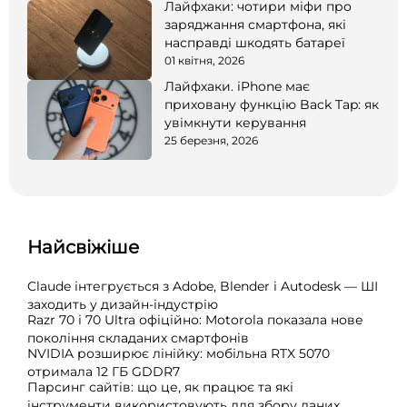
Лайфхаки: чотири міфи про
заряджання смартфона, які
насправді шкодять батареї
01 квітня, 2026
Лайфхаки. iPhone має
приховану функцію Back Tap: як
увімкнути керування
25 березня, 2026
Найсвіжіше
Claude інтегрується з Adobe, Blender і Autodesk — ШІ
заходить у дизайн-індустрію
Razr 70 і 70 Ultra офіційно: Motorola показала нове
покоління складаних смартфонів
NVIDIA розширює лінійку: мобільна RTX 5070
отримала 12 ГБ GDDR7
Парсинг сайтів: що це, як працює та які
інструменти використовують для збору даних