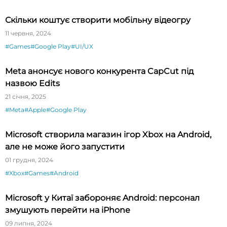
Скільки коштує створити мобільну відеогру
11 червня, 2024
#Games
#Google Play
#UI/UX
Meta анонсує нового конкурента CapCut під
назвою Edits
21 січня, 2025
#Meta
#Apple
#Google Play
Microsoft створила магазин ігор Xbox на Android,
але не може його запустити
01 грудня, 2024
#Xbox
#Games
#Android
Microsoft у Китаї забороняє Android: персонал
змушують перейти на iPhone
09 липня, 2024