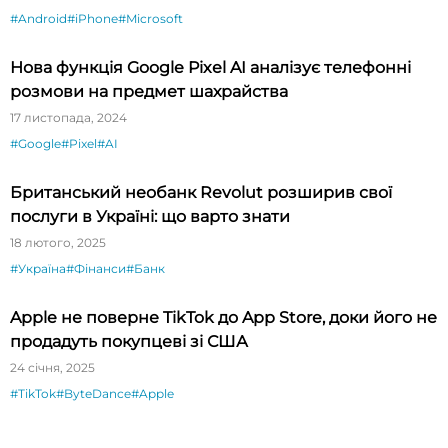
#Android
#iPhone
#Microsoft
Нова функція Google Pixel AI аналізує телефонні
розмови на предмет шахрайства
17 листопада, 2024
#Google
#Pixel
#AI
Британський необанк Revolut розширив свої
послуги в Україні: що варто знати
18 лютого, 2025
#Україна
#Фінанси
#Банк
Apple не поверне TikTok до App Store, доки його не
продадуть покупцеві зі США
24 січня, 2025
#TikTok
#ByteDance
#Apple