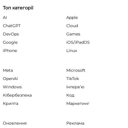
Топ категорії
AI
Apple
ChatGPT
Cloud
DevOps
Games
Google
iOS/iPadOS
iPhone
Linux
Meta
Microsoft
OpenAI
TikTok
Windows
Інтервʼю
Кібербезпека
Код
Крипта
Маркетинг
Оновлення
Реклама