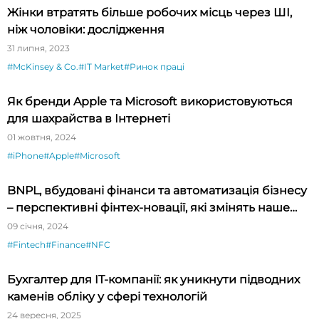
Жінки втратять більше робочих місць через ШІ,
ніж чоловіки: дослідження
31 липня, 2023
#McKinsey & Co.
#IT Market
#Ринок праці
Як бренди Apple та Microsoft використовуються
для шахрайства в Інтернеті
01 жовтня, 2024
#iPhone
#Apple
#Microsoft
BNPL, вбудовані фінанси та автоматизація бізнесу
– перспективні фінтех-новації, які змінять наше
життя
09 січня, 2024
#Fintech
#Finance
#NFC
Бухгалтер для IT-компанії: як уникнути підводних
каменів обліку у сфері технологій
24 вересня, 2025