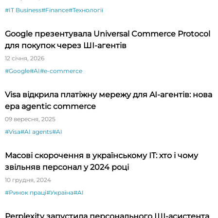
#IT Business
#Finance
#Технології
Google презентувала Universal Commerce Protocol
для покупок через ШІ-агентів
12 січня, 2026
#Google
#AI
#e-commerce
Visa відкрила платіжну мережу для AI-агентів: нова
ера agentic commerce
09 вересня, 2025
#Visa
#AI agents
#AI
Масові скорочення в українському ІТ: хто і чому
звільняв персонал у 2024 році
10 грудня, 2024
#Ринок праці
#Україна
#AI
Perplexity запустила персонального ШІ-асистента