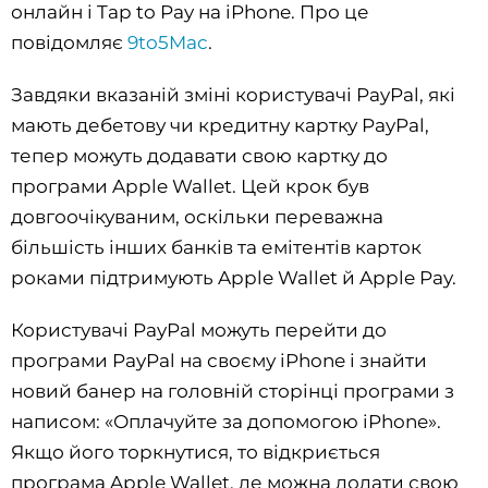
онлайн і Tap to Pay на iPhone. Про це
повідомляє
9to5Mac
.
Завдяки вказаній зміні користувачі PayPal, які
мають дебетову чи кредитну картку PayPal,
тепер можуть додавати свою картку до
програми Apple Wallet. Цей крок був
довгоочікуваним, оскільки переважна
більшість інших банків та емітентів карток
роками підтримують Apple Wallet й Apple Pay.
Користувачі PayPal можуть перейти до
програми PayPal на своєму iPhone і знайти
новий банер на головній сторінці програми з
написом: «Оплачуйте за допомогою iPhone».
Якщо його торкнутися, то відкриється
програма Apple Wallet, де можна додати свою