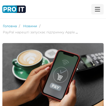
Головна
Новини
PayPal нарешті запускає підтримку Apple Pay для своїх кредитних і дебетових карток