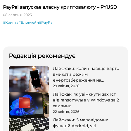
PayPal запускає власну криптовалюту – PYUSD
08 серпня, 2023
#Крипта
#Блокчейн
#PayPal
Редакція рекомендує
Лайфхаки: коли і навіщо варто
вмикати режим
енергозбереження на
смартфоні
29 квітня, 2026
Лайфхак: як увімкнути захист
від ransomware у Windows за 2
хвилини
22 квітня, 2026
Лайфхаки: 5 маловідомих
функцій Android, які