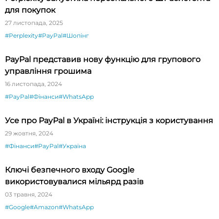
для покупок
27 листопада, 2025
#Perplexity
#PayPal
#Шопінг
PayPal представив нову функцію для групового
управління грошима
16 листопада, 2024
#PayPal
#Фінанси
#WhatsApp
Усе про PayPal в Україні: інструкція з користування
29 жовтня, 2024
#Фінанси
#PayPal
#Україна
Ключі безпечного входу Google
використовувалися мільярд разів
03 травня, 2024
#Google
#Amazon
#WhatsApp