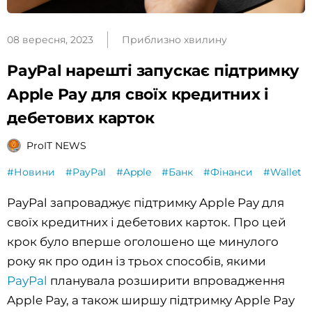
08 вересня, 2023
Приблизно хвилину
PayPal нарешті запускає підтримку
Apple Pay для своїх кредитних і
дебетових карток
ProIT NEWS
#Новини
#PayPal
#Apple
#Банк
#Фінанси
#Wallet
PayPal запроваджує підтримку Apple Pay для
своїх кредитних і дебетових карток. Про цей
крок було вперше оголошено ще минулого
року як про один із трьох способів, якими
PayPal
планувала розширити впровадження
Apple Pay, а також ширшу підтримку Apple Pay