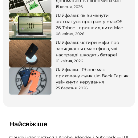
допомагають економити час
15 квітня, 2026
Лайфхаки: як вимкнути
автозапуск програм у macOS
26 Tahoe і пришвидшити Mac
08 квітня, 2026
Лайфхаки: чотири міфи про
заряджання смартфона, які
насправді шкодять батареї
01 квітня, 2026
Лайфхаки. iPhone має
приховану функцію Back Tap: як
увімкнути керування
25 березня, 2026
Найсвіжіше
Claude інтегрується з Adobe, Blender і Autodesk — ШІ