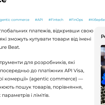
gentic commerce
#API
#Fintech
#FinOps
#Кібербе
 глобальних платежів, відкривши свою
Р
 які зможуть купувати товари від імені
re Beat.
трументи для розробників, які
посередньо до платіжних API Visa,
ї комерції» (agentic commerce) —
нюють пошук товарів, порівняння,
параметрів і лімітів.