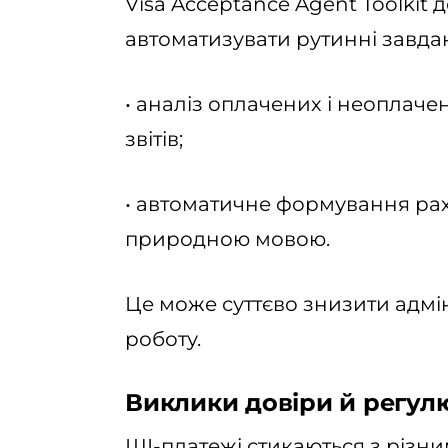
Visa Acceptance Agent Toolkit
автоматизувати рутинні завда
• аналіз оплачених і неоплаче
звітів;
• автоматичне формування раху
природною мовою.
Це може суттєво знизити адмі
роботу.
Виклики довіри й регул
ШІ-платежі стикаються з різни