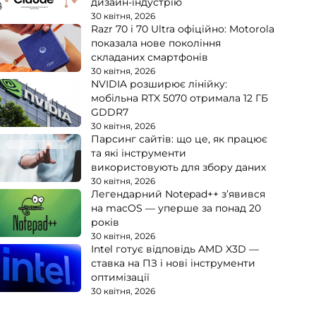
дизайн-індустрію
30 квітня, 2026
Razr 70 і 70 Ultra офіційно: Motorola
показала нове покоління
складаних смартфонів
30 квітня, 2026
NVIDIA розширює лінійку:
мобільна RTX 5070 отримала 12 ГБ
GDDR7
30 квітня, 2026
Парсинг сайтів: що це, як працює
та які інструменти
використовують для збору даних
30 квітня, 2026
Легендарний Notepad++ з’явився
на macOS — уперше за понад 20
років
30 квітня, 2026
Intel готує відповідь AMD X3D —
ставка на ПЗ і нові інструменти
оптимізації
30 квітня, 2026