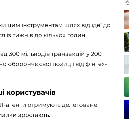
и цим інструментам шлях від ідеї до
 із тижнів до кількох годин.
ад 300 мільярдів транзакцій у 200
о обороняє свої позиції від фінтех-
і користувачів
ШІ-агенти отримують делеговане
изики зростають.