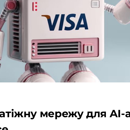
атіжну мережу для AI-а
ce