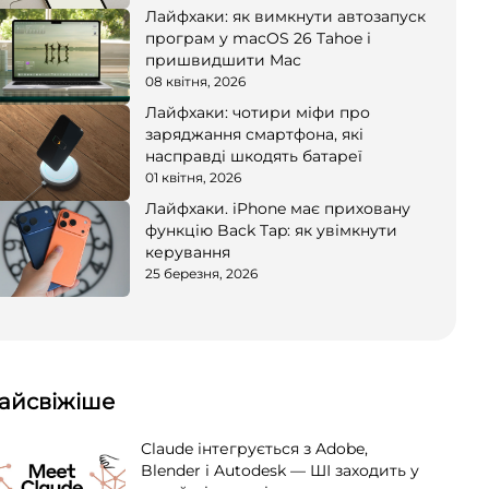
Лайфхаки: як вимкнути автозапуск
програм у macOS 26 Tahoe і
пришвидшити Mac
08 квітня, 2026
Лайфхаки: чотири міфи про
заряджання смартфона, які
насправді шкодять батареї
01 квітня, 2026
Лайфхаки. iPhone має приховану
функцію Back Tap: як увімкнути
керування
25 березня, 2026
айсвіжіше
Claude інтегрується з Adobe,
Blender і Autodesk — ШІ заходить у