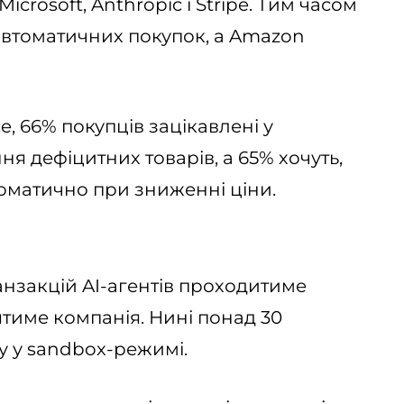
icrosoft, Anthropic і Stripe. Тим часом
я автоматичних покупок, а Amazon
e, 66% покупців зацікавлені у
я дефіцитних товарів, а 65% хочуть,
оматично при зниженні ціни.
анзакцій AI-агентів проходитиме
ятиме компанія. Нині понад 30
у у sandbox-режимі.