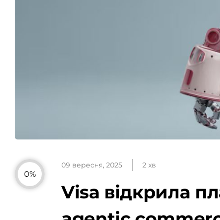
09 вересня, 2025
2 хв
0%
Visa відкрила пл
agentic commer