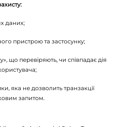
захисту:
их даних;
ного пристрою та застосунку;
жу», що перевіряють, чи співпадає дія
користувача;
ки, яка не дозволить транзакції
тковим запитом.