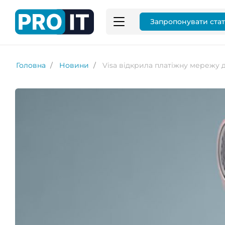
Запропонувати ста
Головна
Новини