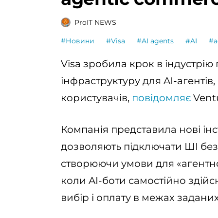
ProIT NEWS
#Новини
#Visa
#AI agents
#AI
#a
Visa зробила крок в індустрію
інфраструктуру для AI-агентів,
користувачів,
повідомляє
Ventu
Компанія представила нові інс
дозволяють підключати ШІ без
створюючи умови для «агентно
коли AI-боти самостійно здійс
вибір і оплату в межах заданих 