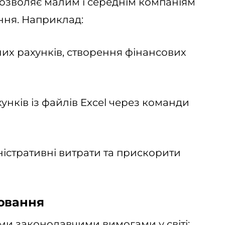
 дозволяє малим і середнім компаніям
ння. Наприклад:
них рахунків, створення фінансових
нків із файлів Excel через команди
ністративні витрати та прискорити
ювання
ми законодавчими вимогами у світі: