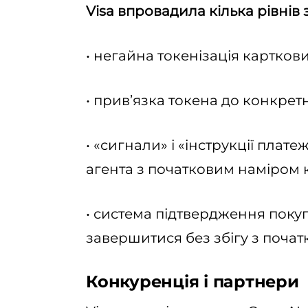
Visa впровадила кілька рівнів 
• негайна токенізація картков
• прив’язка токена до конкрет
• «сигнали» і «інструкції плате
агента з початковим наміром 
• система підтвердження покуп
завершитися без збігу з поча
Конкуренція і партнери