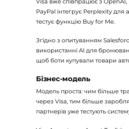
Visa вже співпрацює з OpenAI, M
PayPal інтегрує Perplexity дл
тестує функцію Buy for Me.
Згідно з опитуванням Salesforc
використанні AI для бронюванн
щоб боти купували товари авт
Бізнес-модель
Модель проста: чим більше тр
через Visa, тим більше заробл
партнерів уже тестують систем