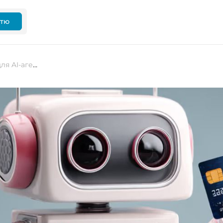
ттю
Visa відкрила платіжну мережу для AI-агентів: нова ера agentic commerce