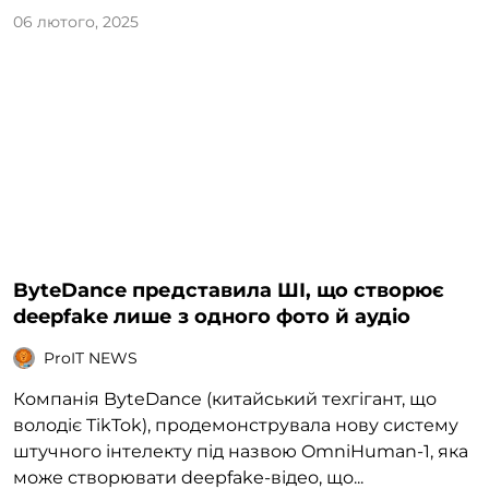
06 лютого, 2025
ByteDance представила ШІ, що створює
deepfake лише з одного фото й аудіо
ProIT NEWS
Компанія ByteDance (китайський техгігант, що
володіє TikTok), продемонструвала нову систему
штучного інтелекту під назвою OmniHuman-1, яка
може створювати deepfake-відео, що...