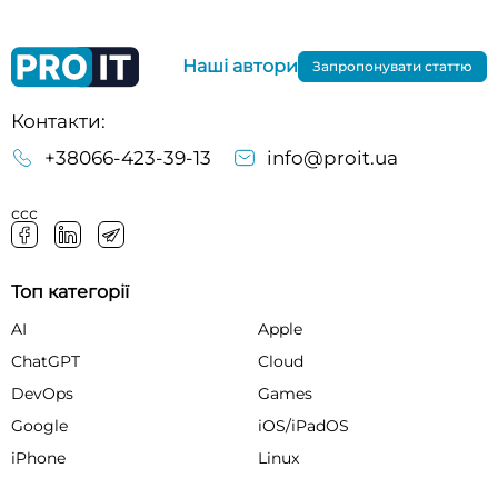
Наші автори
Запропонувати статтю
Контакти:
+38066-423-39-13
info@proit.ua
ссс
Топ категорії
AI
Apple
ChatGPT
Cloud
DevOps
Games
Google
iOS/iPadOS
iPhone
Linux