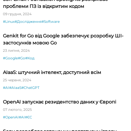
проблеми ПЗ із відкритим кодом
09 грудня, 2024
#Linux
#Дослідження
#Software
Genkit for Go від Google забезпечує розробку ШІ-
застосунків мовою Go
23 липня, 2024
#Google
#Go
#Код
AIaaS: штучний інтелект, доступний всім
25 червня, 2024
#AI
#AIaaS
#ChatGPT
OpenAI запускає резидентство даних у Європі
07 лютого, 2025
#OpenAI
#AI
#ЄС