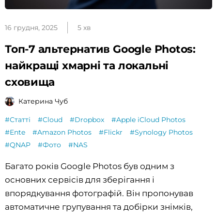
16 грудня, 2025
5 хв
Топ-7 альтернатив Google Photos:
найкращі хмарні та локальні
сховища
Катерина Чуб
#Статті
#Cloud
#Dropbox
#Apple iCloud Photos
#Ente
#Amazon Photos
#Flickr
#Synology Photos
#QNAP
#Фото
#NAS
Багато років Google Photos був одним з
основних сервісів для зберігання і
впорядкування фотографій. Він пропонував
автоматичне групування та добірки знімків,