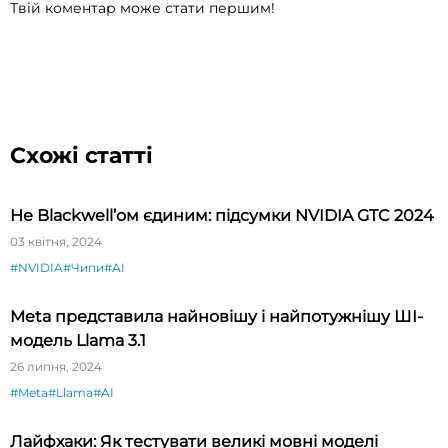
Твій коментар може стати першим!
Схожі статті
Не Blackwell’ом єдиним: підсумки NVIDIA GTC 2024
03 квітня, 2024
#NVIDIA
#Чипи
#AI
Meta представила найновішу і найпотужнішу ШІ-
модель Llama 3.1
26 липня, 2024
#Meta
#Llama
#AI
Лайфхаки: Як тестувати великі мовні моделі