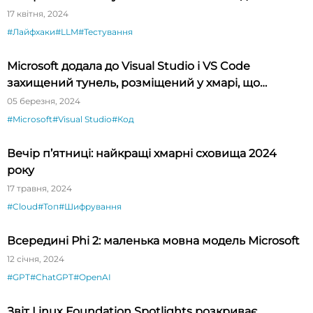
17 квітня, 2024
#Лайфхаки
#LLM
#Тестування
Microsoft додала до Visual Studio і VS Code
захищений тунель, розміщений у хмарі, що
спрощує тестування API
05 березня, 2024
#Microsoft
#Visual Studio
#Код
Вечір п’ятниці: найкращі хмарні сховища 2024
року
17 травня, 2024
#Cloud
#Топ
#Шифрування
Всередині Phi 2: маленька мовна модель Microsoft
12 січня, 2024
#GPT
#ChatGPT
#OpenAI
Звіт Linux Foundation Spotlights розкриває