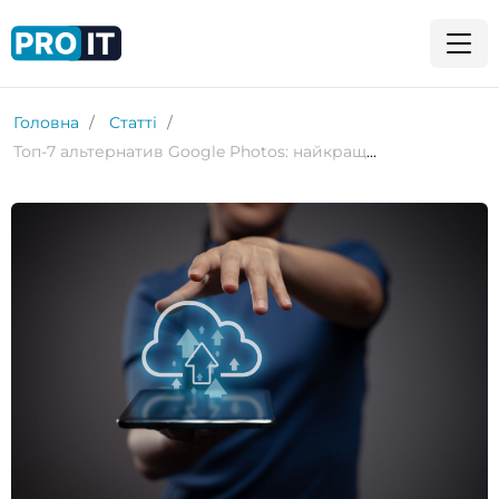
Головна
Статті
Топ-7 альтернатив Google Photos: найкращі хмарні та локальні сховища