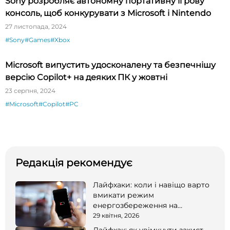
Sony розробляє автономну портативну ігрову
консоль, щоб конкурувати з Microsoft і Nintendo
27 листопада, 2024
#Sony
#Games
#Xbox
Microsoft випустить удосконалену та безпечнішу
версію Copilot+ на деяких ПК у жовтні
23 серпня, 2024
#Microsoft
#Copilot
#PC
Редакція рекомендує
Лайфхаки: коли і навіщо варто
вмикати режим
енергозбереження на
смартфоні
29 квітня, 2026