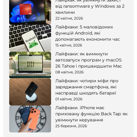
Лайфхак: як увімкнути захист
від ransomware у Windows за 2
хвилини
22 квітня, 2026
Лайфхаки: 5 маловідомих
функцій Android, які
допомагають економити час
15 квітня, 2026
Лайфхаки: як вимкнути
автозапуск програм у macOS
26 Tahoe і пришвидшити Mac
08 квітня, 2026
Лайфхаки: чотири міфи про
заряджання смартфона, які
насправді шкодять батареї
01 квітня, 2026
Лайфхаки. iPhone має
приховану функцію Back Tap: як
увімкнути керування
25 березня, 2026