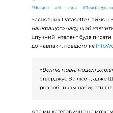
#Новини
#AI
#Код
#Програмуванн
Засновник Datasette Саймон 
найкращого часу, щоб навчити
штучний інтелект буде писати к
до навпаки, повідомляє
InfoWo
«
Великі мовні моделі вирі
стверджує Віллісон, адже 
розробникам набирати шви
Але ми категорично не можемо 