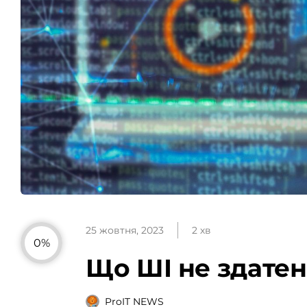
25 жовтня, 2023
2 хв
0%
Що ШІ не здатен
ProIT NEWS