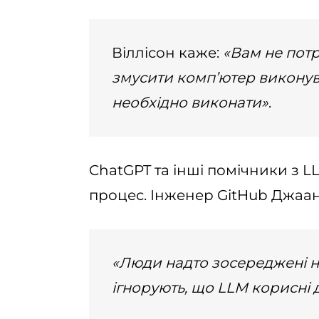
Віллісон каже:
«Вам не потр
змусити комп’ютер виконува
необхідно виконати»
.
ChatGPT та інші помічники з 
процес. Інженер GitHub Джаа
«Люди надто зосереджені на
ігнорують, що LLM корисні 