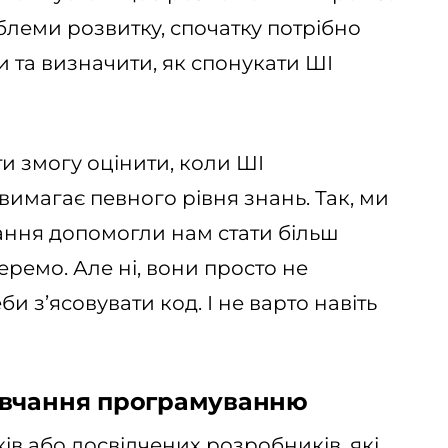
блеми розвитку, спочатку потрібно
 та визначити, як спонукати ШІ
 змогу оцінити, коли ШІ
 вимагає певного рівня знань. Так, ми
ання допомогли нам стати більш
еремо. Але ні, вони просто не
и з’ясовувати код. І не варто навіть
авчання програмуванню
ів або досвідчених розробників, які