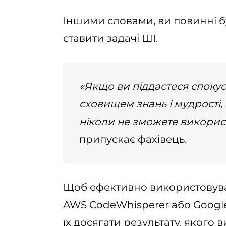
Іншими словами, ви повинні 
ставити задачі ШІ.
«Якщо ви піддастеся спокус
сховищем знань і мудрості, 
ніколи не зможете викорис
припускає фахівець.
Щоб ефективно використовуват
AWS CodeWhisperer або Google
їх досягати результату, якого в