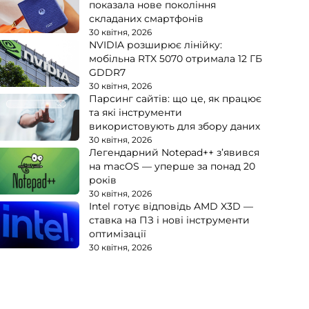
показала нове покоління
складаних смартфонів
30 квітня, 2026
NVIDIA розширює лінійку:
мобільна RTX 5070 отримала 12 ГБ
GDDR7
30 квітня, 2026
Парсинг сайтів: що це, як працює
та які інструменти
використовують для збору даних
30 квітня, 2026
Легендарний Notepad++ з’явився
на macOS — уперше за понад 20
років
30 квітня, 2026
Intel готує відповідь AMD X3D —
ставка на ПЗ і нові інструменти
оптимізації
30 квітня, 2026