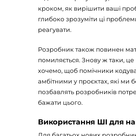
кроком, як вирішити ваші про
глибоко зрозуміти ці проблеми
реагувати.
Розробник також повинен мати
помиляється. Знову ж таки, це
хочемо, щоб помічники кодув
амбітними у проєктах, які ми б
позбавлять розробників потреб
бажати цього.
Використання ШІ для н
Для багатьох нових розробник