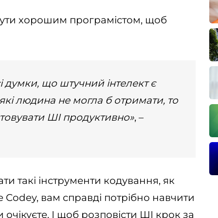
бути хорошим програмістом, щоб
і думки, що штучний інтелект є
які людина не могла б отримати, то
товувати ШІ продуктивно»
, –
и такі інструменти кодування, як
 Codey, вам справді потрібно навчити
и очікуєте. І щоб розповісти ШІ крок за