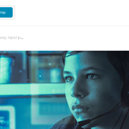
ттю
Що ШІ не здатен замінити у вашому програмуванні