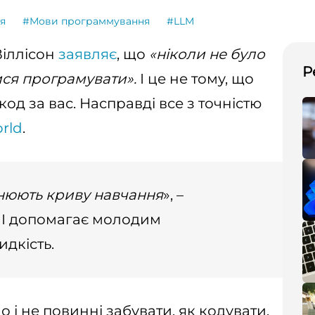
я
#Мови программування
#LLM
Віллісон
заявляє
, що
«ніколи не було
Р
ся програмувати».
І це не тому, що
од за вас. Насправді все з точністю
rld
.
внюють криву навчання
», –
ШІ допомагає молодим
дкість.
і не повинні забувати, як кодувати.