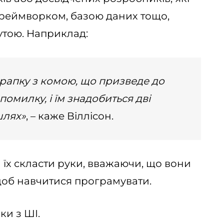
фреймворком, базою даних тощо,
утою. Наприклад:
рапку з комою, що призведе до
омилку, і їм знадобиться дві
шлях»
, – каже Віллісон.
 їх скласти руки, вважаючи, що вони
щоб навчитися програмувати.
ки з ШІ.