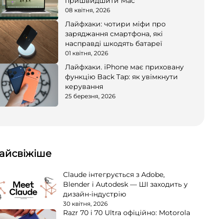
пришвидшити Mac
08 квітня, 2026
Лайфхаки: чотири міфи про
заряджання смартфона, які
насправді шкодять батареї
01 квітня, 2026
Лайфхаки. iPhone має приховану
функцію Back Tap: як увімкнути
керування
25 березня, 2026
айсвіжіше
Claude інтегрується з Adobe,
Blender і Autodesk — ШІ заходить у
дизайн-індустрію
30 квітня, 2026
Razr 70 і 70 Ultra офіційно: Motorola