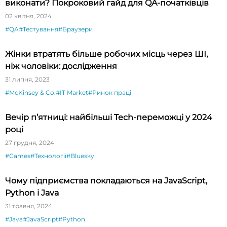
виконати? Покроковий гайд для QA-початківців
02 квітня, 2024
#QA
#Тестування
#Браузери
Жінки втратять більше робочих місць через ШІ,
ніж чоловіки: дослідження
31 липня, 2023
#McKinsey & Co.
#IT Market
#Ринок праці
Вечір п’ятниці: найбільші Tech-переможці у 2024
році
27 грудня, 2024
#Games
#Технології
#Bluesky
Чому підприємства покладаються на JavaScript,
Python і Java
31 травня, 2024
#Java
#JavaScript
#Python