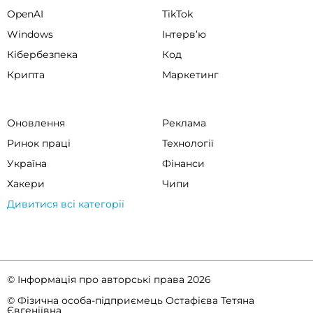
OpenAI
TikTok
Windows
Інтервʼю
Кібербезпека
Код
Крипта
Маркетинг
Оновлення
Реклама
Ринок праці
Технології
Україна
Фінанси
Хакери
Чипи
Дивитися всі категорії
© Інформація про авторські права 2026
© Фізична особа-підприємець Остафієва Тетяна
Євгеніївна