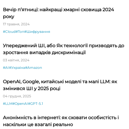
Вечір п’ятниці: найкращі хмарні сховища 2024
року
17 травня, 2024
#Cloud
#Топ
#Шифрування
Упереджений ШІ, або Як технології призводять до
зростання випадків дискримінації
03 квітня, 2024
#AI
#Україна
#Amazon
OpenAI, Google, китайські моделі та малі LLM: як
змінився ШІ у 2025 році
04 грудня, 2025
#LLM
#OpenAI
#GPT-5.1
Анонімність в інтернеті: як сховати особистість і
наскільки це взагалі реально