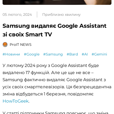
05 лютого, 2024
Приблизно хвилину
Samsung видаляє Google Assistant
зі своїх Smart TV
ProIT NEWS
#Новини
#Google
#Samsung
#Bard
#AI
#Gemini
У лютому 2024 року з Google Assistant буде
видалено 17 функцій. Але це ще не все –
Samsung фактично видаляє Google Assistant з
усіх своїх смарттелевізорів. Ця безпрецедентна
зміна відбудеться 1 березня, повідомляє
HowToGeek
.
У статті підтримки Samsung пояснює, що зміна