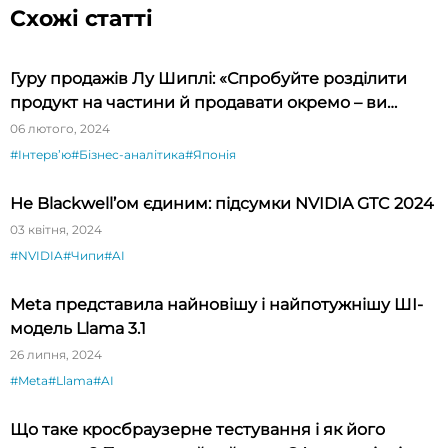
Схожі статті
Гуру продажів Лу Шиплі: «Спробуйте розділити
продукт на частини й продавати окремо – ви
будете вражені»
06 лютого, 2024
#Інтервʼю
#Бізнес-аналітика
#Японія
Не Blackwell’ом єдиним: підсумки NVIDIA GTC 2024
03 квітня, 2024
#NVIDIA
#Чипи
#AI
Meta представила найновішу і найпотужнішу ШІ-
модель Llama 3.1
26 липня, 2024
#Meta
#Llama
#AI
Що таке кросбраузерне тестування і як його