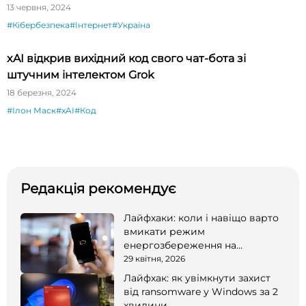
13 червня, 2024
#Кібербезпека
#Інтернет
#Україна
xAI відкрив вихідний код свого чат-бота зі
штучним інтелектом Grok
18 березня, 2024
#Ілон Маск
#xAI
#Код
Редакція рекомендує
Лайфхаки: коли і навіщо варто
вмикати режим
енергозбереження на
смартфоні
29 квітня, 2026
Лайфхак: як увімкнути захист
від ransomware у Windows за 2
хвилини