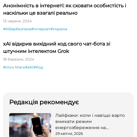
Анонімність в інтернеті: як сховати особистість і
наскільки це взагалі реально
13 червня, 2024
#Кібербезпека
#Інтернет
#Україна
xAI відкрив вихідний код свого чат-бота зі
штучним інтелектом Grok
18 березня, 2024
#Ілон Маск
#xAI
#Код
Редакція рекомендує
Лайфхаки: коли і навіщо варто
вмикати режим
енергозбереження на
смартфоні
29 квітня, 2026