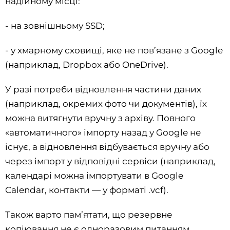
надійному місці:
- на зовнішньому SSD;
- у хмарному сховищі, яке не пов’язане з Google
(наприклад, Dropbox або OneDrive).
У разі потреби відновлення частини даних
(наприклад, окремих фото чи документів), їх
можна витягнути вручну з архіву. Повного
«автоматичного» імпорту назад у Google не
існує, а відновлення відбувається вручну або
через імпорт у відповідні сервіси (наприклад,
календарі можна імпортувати в Google
Calendar, контакти — у форматі .vcf).
Також варто памʼятати, що резервне
копіювання не є одноразовим питанням.