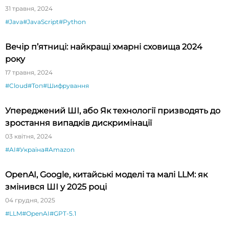
31 травня, 2024
#Java
#JavaScript
#Python
Вечір п’ятниці: найкращі хмарні сховища 2024
року
17 травня, 2024
#Cloud
#Топ
#Шифрування
Упереджений ШІ, або Як технології призводять до
зростання випадків дискримінації
03 квітня, 2024
#AI
#Україна
#Amazon
OpenAI, Google, китайські моделі та малі LLM: як
змінився ШІ у 2025 році
04 грудня, 2025
#LLM
#OpenAI
#GPT-5.1