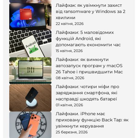
Лайфхак: як увімкнути захист
від ransomware у Windows за 2
хвилини
22 квітня, 2026
Лайфхаки: 5 маловідомих
функцій Android, які
допомагають економити час
15 квітня, 2026
Лайфхаки: як вимкнути
автозапуск програм у macOS
26 Tahoe і пришвидшити Mac
08 квітня, 2026
Лайфхаки: чотири міфи про
заряджання смартфона, які
насправді шкодять батареї
01 квітня, 2026
Лайфхаки. iPhone має
приховану функцію Back Tap: як
увімкнути керування
25 березня, 2026