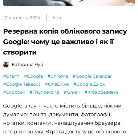
10 вересня, 2025
5 хв
Резервна копія облікового запису
Google: чому це важливо і як її
створити
Катерина Чуб
#Статті
#Google
#Chrome
#Google Calendar
#Google Takeout
#OneDrive
#Google Диск
#Dropbox
#Thunderbird
#Gmail
#Кібербезпека
Google-акаунт часто містить більше, ніж ми
думаємо: пошта, документи, фотографії,
нотатки, контакти, налаштування браузера,
історія пошуку. Втрата доступу до облікового