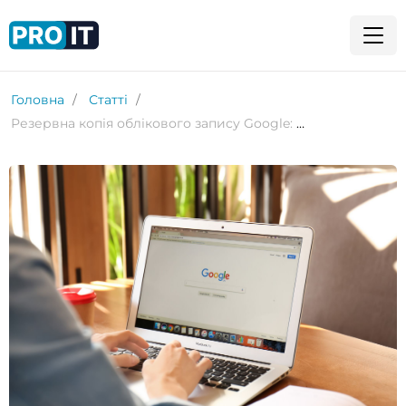
Головна
Статті
Резервна копія облікового запису Google: чому це важливо і як її створити