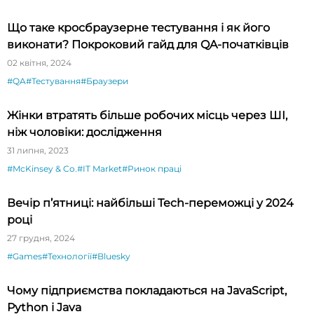
Що таке кросбраузерне тестування і як його
виконати? Покроковий гайд для QA-початківців
02 квітня, 2024
#QA
#Тестування
#Браузери
Жінки втратять більше робочих місць через ШІ,
ніж чоловіки: дослідження
31 липня, 2023
#McKinsey & Co.
#IT Market
#Ринок праці
Вечір п’ятниці: найбільші Tech-переможці у 2024
році
27 грудня, 2024
#Games
#Технології
#Bluesky
Чому підприємства покладаються на JavaScript,
Python і Java