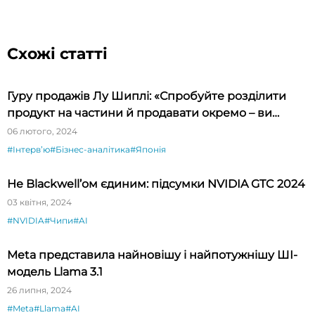
Схожі статті
Гуру продажів Лу Шиплі: «Спробуйте розділити
продукт на частини й продавати окремо – ви
будете вражені»
06 лютого, 2024
#Інтервʼю
#Бізнес-аналітика
#Японія
Не Blackwell’ом єдиним: підсумки NVIDIA GTC 2024
03 квітня, 2024
#NVIDIA
#Чипи
#AI
Meta представила найновішу і найпотужнішу ШІ-
модель Llama 3.1
26 липня, 2024
#Meta
#Llama
#AI