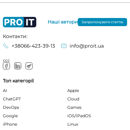
Наші автори
Запропонувати статтю
Контакти:
+38066-423-39-13
info@proit.ua
ссс
Топ категорії
AI
Apple
ChatGPT
Cloud
DevOps
Games
Google
iOS/iPadOS
iPhone
Linux