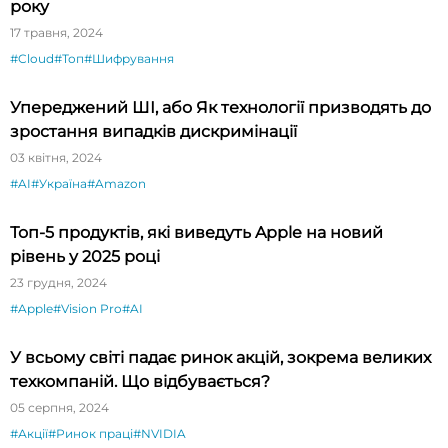
року
17 травня, 2024
#Cloud
#Топ
#Шифрування
Упереджений ШІ, або Як технології призводять до
зростання випадків дискримінації
03 квітня, 2024
#AI
#Україна
#Amazon
Топ-5 продуктів, які виведуть Apple на новий
рівень у 2025 році
23 грудня, 2024
#Apple
#Vision Pro
#AI
У всьому світі падає ринок акцій, зокрема великих
техкомпаній. Що відбувається?
05 серпня, 2024
#Акції
#Ринок праці
#NVIDIA