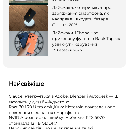
Лайфхаки: чотири міфи про
заряджання смартфона, які
насправді шкодять батареї
01 квітня, 2026
Лайфхаки. iPhone має
приховану функцію Back Tap: як
увімкнути керування
25 березня, 2026
Найсвіжіше
Claude інтегрується з Adobe, Blender і Autodesk — ШІ
заходить у дизайн-індустрію
Razr 70 і 70 Ultra офіційно: Motorola показала нове
покоління складаних смартфонів
NVIDIA розширює лінійку: мобільна RTX 5070
отримала 12 ГБ GDDR7
Парсинг сайтів: що це, як працює та які