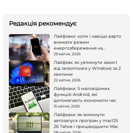
Редакція рекомендує
Лайфхаки: коли і навіщо варто
вмикати режим
енергозбереження на
смартфоні
29 квітня, 2026
Лайфхак: як увімкнути захист
від ransomware у Windows за 2
хвилини
22 квітня, 2026
Лайфхаки: 5 маловідомих
функцій Android, які
допомагають економити час
15 квітня, 2026
Лайфхаки: як вимкнути
автозапуск програм у macOS
26 Tahoe і пришвидшити Mac
08 квітня, 2026