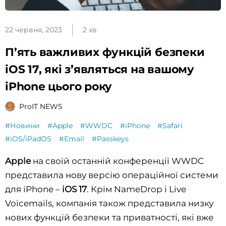
22 червня, 2023
2 хв
П’ять важливих функцій безпеки
iOS 17, які з’являться на вашому
iPhone цього року
ProIT NEWS
#Новини
#Apple
#WWDC
#iPhone
#Safari
#iOS/iPadOS
#Email
#Passkeys
Apple
на своїй останній конференції WWDC
представила нову версію операційної системи
для iPhone –
iOS 17
. Крім NameDrop і Live
Voicemails, компанія також представила низку
нових функцій безпеки та приватності, які вже