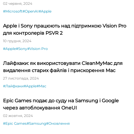
02 червня, 2024
#Microsoft
#OpenAI
#Apple
Apple і Sony працюють над підтримкою Vision Pro
для контролерів PSVR 2
10 грудня, 2024
#Apple
#Sony
#Vision Pro
Лайфхаки: як використовувати CleanMyMac для
видалення старих файлів і прискорення Mac
27 листопада, 2024
#Лайфхаки
#Apple
#Mac
Epic Games подає до суду на Samsung і Google
через автоблокування OneUI
02 жовтня, 2024
#Epic Games
#Samsung
#Оновлення