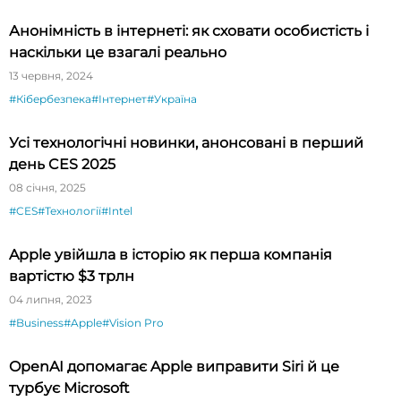
Анонімність в інтернеті: як сховати особистість і
наскільки це взагалі реально
13 червня, 2024
#Кібербезпека
#Інтернет
#Україна
Усі технологічні новинки, анонсовані в перший
день CES 2025
08 січня, 2025
#CES
#Технології
#Intel
Apple увійшла в історію як перша компанія
вартістю $3 трлн
04 липня, 2023
#Business
#Apple
#Vision Pro
OpenAI допомагає Apple виправити Siri й це
турбує Microsoft