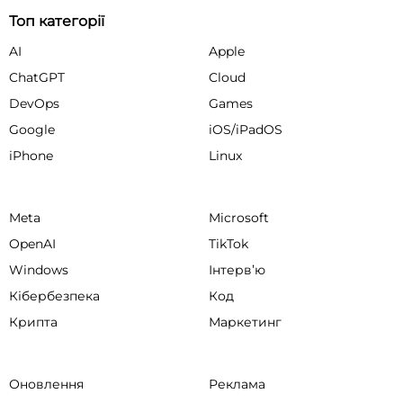
Топ категорії
AI
Apple
ChatGPT
Cloud
DevOps
Games
Google
iOS/iPadOS
iPhone
Linux
Meta
Microsoft
OpenAI
TikTok
Windows
Інтервʼю
Кібербезпека
Код
Крипта
Маркетинг
Оновлення
Реклама