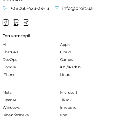
+38066-423-39-13
info@proit.ua
Топ категорії
AI
Apple
ChatGPT
Cloud
DevOps
Games
Google
iOS/iPadOS
iPhone
Linux
Meta
Microsoft
OpenAI
TikTok
Windows
Інтервʼю
Кібербезпека
Код