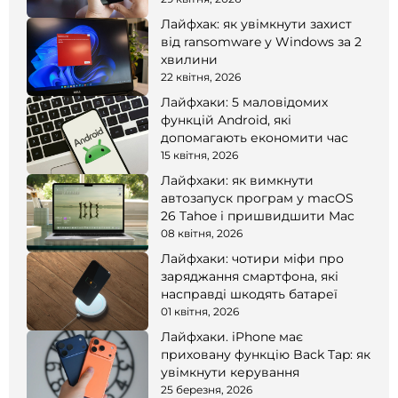
Лайфхак: як увімкнути захист
від ransomware у Windows за 2
хвилини
22 квітня, 2026
Лайфхаки: 5 маловідомих
функцій Android, які
допомагають економити час
15 квітня, 2026
Лайфхаки: як вимкнути
автозапуск програм у macOS
26 Tahoe і пришвидшити Mac
08 квітня, 2026
Лайфхаки: чотири міфи про
заряджання смартфона, які
насправді шкодять батареї
01 квітня, 2026
Лайфхаки. iPhone має
приховану функцію Back Tap: як
увімкнути керування
25 березня, 2026