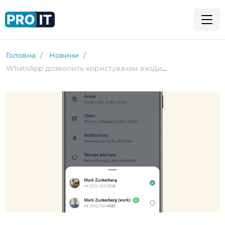
Головна
Новини
WhatsApp дозволить користувачам входити у два облікові записи одночасно