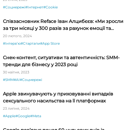
#Соцмережі
#Інтернет
#Cookie
Співзасновник Reface Іван Алцибєєв: «Ми зросли
за три місяці у 300 разів за рахунок емоції та
новизни»
20 лютого, 2024
#Інтервʼю
#Стартапи
#App Store
Снек-контент, ситуативи та автентичність: SMM-
тренди для бізнесу у 2023 році
30 квітня, 2023
#SMM
#AI
#Соцмережі
Apple звинувачують у приховуванні випадків
сексуального насильства на її платформах
23 липня, 2024
#Apple
#Google
#Meta