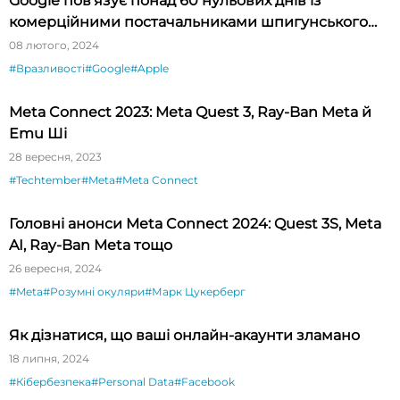
Google пов’язує понад 60 нульових днів із
комерційними постачальниками шпигунського
ПЗ
08 лютого, 2024
#Вразливості
#Google
#Apple
Meta Connect 2023: Meta Quest 3, Ray-Ban Meta й
Emu Ші
28 вересня, 2023
#Techtember
#Meta
#Meta Connect
Головні анонси Meta Connect 2024: Quest 3S, Meta
AI, Ray-Ban Meta тощо
26 вересня, 2024
#Meta
#Розумні окуляри
#Марк Цукерберг
Як дізнатися, що ваші онлайн-акаунти зламано
18 липня, 2024
#Кібербезпека
#Personal Data
#Facebook