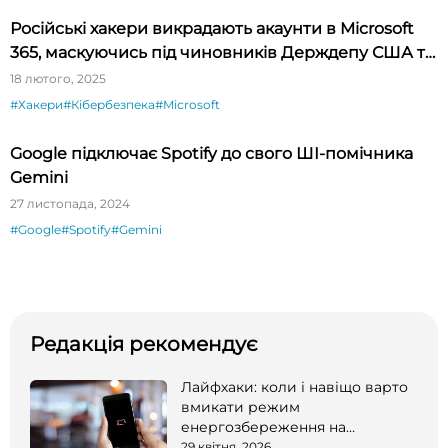
Російські хакери викрадають акаунти в Microsoft
365, маскуючись під чиновників Держдепу США та
Міноборони України
18 лютого, 2025
#Хакери
#Кібербезпека
#Microsoft
Google підключає Spotify до свого ШІ-помічника
Gemini
27 листопада, 2024
#Google
#Spotify
#Gemini
Редакція рекомендує
Лайфхаки: коли і навіщо варто
вмикати режим
енергозбереження на
смартфоні
29 квітня, 2026