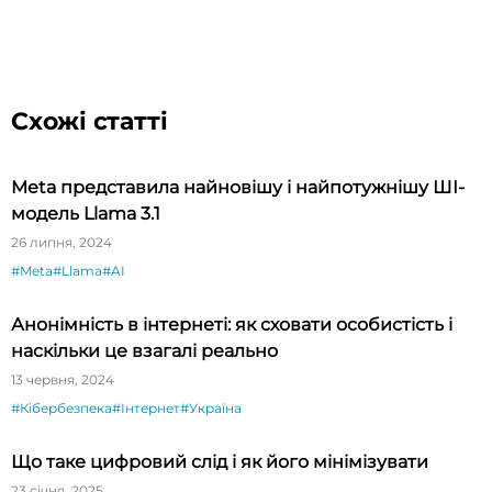
Схожі статті
Meta представила найновішу і найпотужнішу ШІ-
модель Llama 3.1
26 липня, 2024
#Meta
#Llama
#AI
Анонімність в інтернеті: як сховати особистість і
наскільки це взагалі реально
13 червня, 2024
#Кібербезпека
#Інтернет
#Україна
Що таке цифровий слід і як його мінімізувати
23 січня, 2025