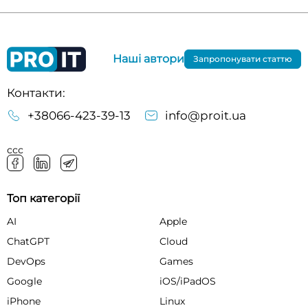
Наші автори
Запропонувати статтю
Контакти:
+38066-423-39-13
info@proit.ua
ссс
Топ категорії
AI
Apple
ChatGPT
Cloud
DevOps
Games
Google
iOS/iPadOS
iPhone
Linux