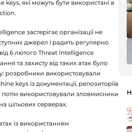
 keys, які можуть бути використані в
ction.
elligence застерігає організації не
оступних джерел і радить регулярно
ід 6 лютого Threat Intelligence
ання та захисту від таких атак було
у: розробники використовували
ine keys із документації, репозиторіїв
Н
кі потім використовували зловмисники
на цільових серверах.
 атак із використанням