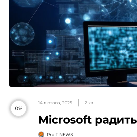
14 лютого, 2025
2 хв
0%
Microsoft радит
ProIT NEWS