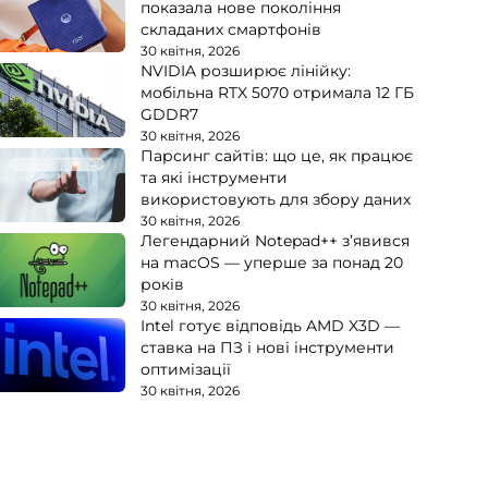
показала нове покоління
складаних смартфонів
30 квітня, 2026
NVIDIA розширює лінійку:
мобільна RTX 5070 отримала 12 ГБ
GDDR7
30 квітня, 2026
Парсинг сайтів: що це, як працює
та які інструменти
використовують для збору даних
30 квітня, 2026
Легендарний Notepad++ з’явився
на macOS — уперше за понад 20
років
30 квітня, 2026
Intel готує відповідь AMD X3D —
ставка на ПЗ і нові інструменти
оптимізації
30 квітня, 2026