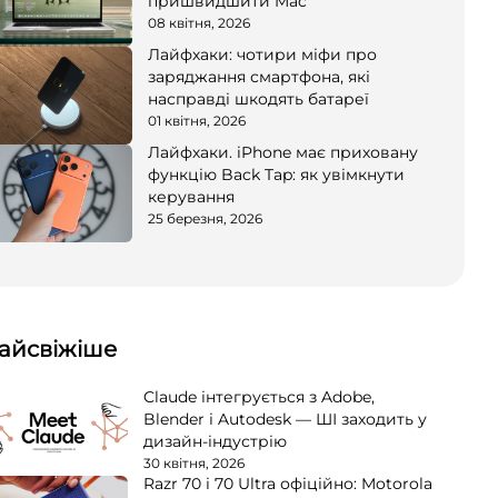
пришвидшити Mac
08 квітня, 2026
Лайфхаки: чотири міфи про
заряджання смартфона, які
насправді шкодять батареї
01 квітня, 2026
Лайфхаки. iPhone має приховану
функцію Back Tap: як увімкнути
керування
25 березня, 2026
айсвіжіше
Claude інтегрується з Adobe,
Blender і Autodesk — ШІ заходить у
дизайн-індустрію
30 квітня, 2026
Razr 70 і 70 Ultra офіційно: Motorola