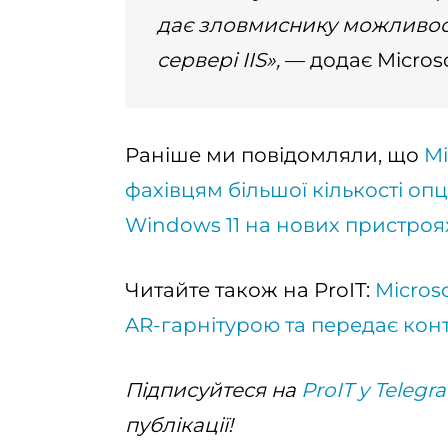
дає зловмиснику можливост
сервері IIS»,
— додає Microsof
Раніше ми повідомляли, що
Mi
фахівцям більшої кількості оп
Windows 11 на нових пристроя
Читайте також на ProIT:
Micros
AR-гарнітурою та передає конт
Підписуйтеся на
ProIT у Telegr
публікації!