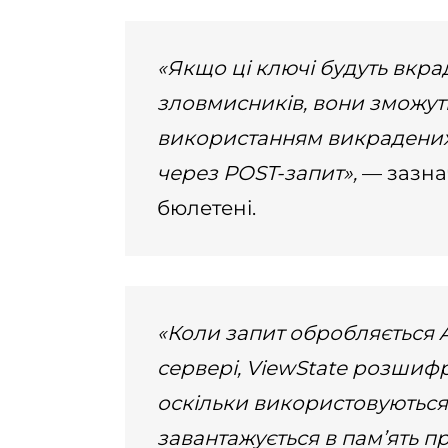
«Якщо ці ключі будуть вкра
зловмисників, вони зможут
використанням викрадених 
через POST-запит»,
— зазнач
бюлетені.
«Коли запит обробляється 
сервері, ViewState розшифр
оскільки використовуються
завантажується в пам’ять п