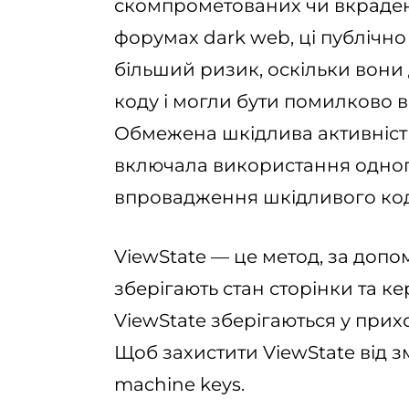
скомпрометованих чи вкрадени
форумах dark web, ці публічно
більший ризик, оскільки вони
коду і могли бути помилково в
Обмежена шкідлива активність, 
включала використання одног
впровадження шкідливого код
ViewState — це метод, за доп
зберігають стан сторінки та к
ViewState зберігаються у прихо
Щоб захистити ViewState від з
machine keys.