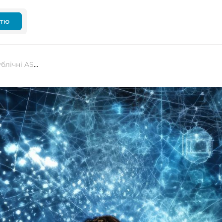
ттю
Microsoft радить не копіювати публічні ASP.NET ключі