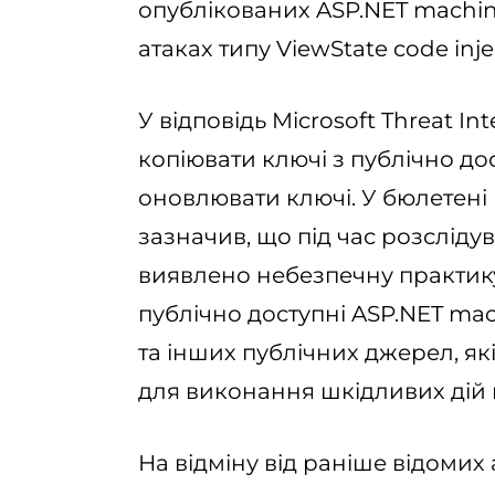
опублікованих ASP.NET machine
атаках типу ViewState code inje
У відповідь Microsoft Threat Int
копіювати ключі з публічно д
оновлювати ключі. У бюлетені в
зазначив, що під час розслідув
виявлено небезпечну практик
публічно доступні ASP.NET mach
та інших публічних джерел, я
для виконання шкідливих дій 
На відміну від раніше відомих