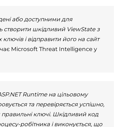
дені або доступними для
ь створити шкідливий ViewState з
ключів і відправити його на сайт
ає Microsoft Threat Intelligence у
ASP.NET Runtime на цільовому
овується та перевіряється успішно,
 правильні ключі. Шкідливий код
роцесу-робітника і виконується, що