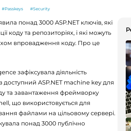
#Passkeys
#Security
иявила понад 3000 ASP.NET ключів, які
Р
ії коду та репозиторіях, і які можуть
яхом впровадження коду. Про це
ligence зафіксувала діяльність
 доступний ASP.NET machine key для
ду та завантаження фреймворку
 shell, що використовується для
вання файлами на цільовому сервері.
ікувала понад 3000 публічно