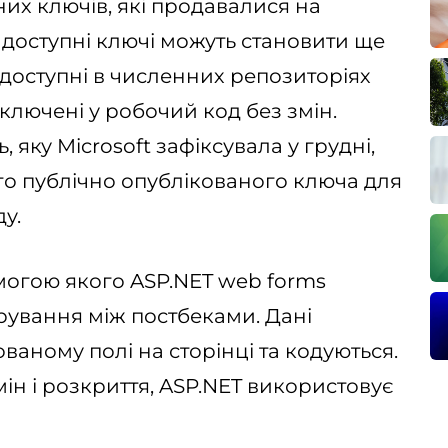
х ключів, які продавалися на
 доступні ключі можуть становити ще
 доступні в численних репозиторіях
ключені у робочий код без змін.
яку Microsoft зафіксувала у грудні,
о публічно опублікованого ключа для
у.
омогою якого ASP.NET web forms
ерування між постбеками. Дані
ваному полі на сторінці та кодуються.
мін і розкриття, ASP.NET використовує