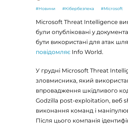
#Новини
#Кібербезпека
#Microsoft
Microsoft Threat Intelligence в
були опубліковані у документац
бути використані для атак шл
повідомляє
Info World.
У грудні Microsoft Threat Intel
зловмисника, який використав
впровадження шкідливого ко
Godzilla post-exploitation, веб
виконання команд і маніпулю
Після цього компанія ідентиф