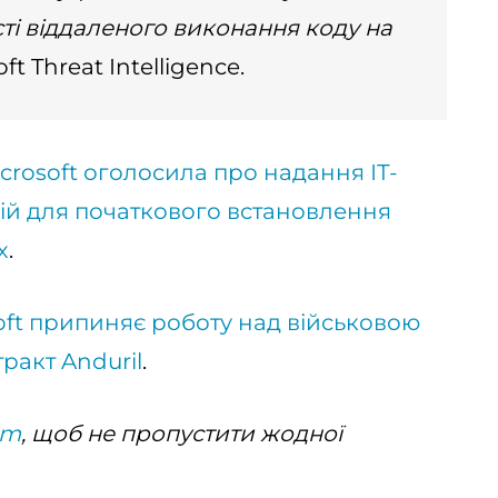
і віддаленого виконання коду на
t Threat Intelligence.
crosoft оголосила про надання ІТ-
цій для початкового встановлення
х
.
oft припиняє роботу над військовою
ракт Anduril
.
am
, щоб не пропустити жодної