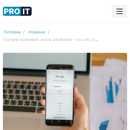
Головна
Новини
Google закриває архів альбомів – ось як створити резервну копію ваших фотографій