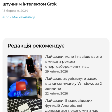
штучним інтелектом Grok
18 березня, 2024
#Ілон Маск
#xAI
#Код
Редакція рекомендує
Лайфхаки: коли і навіщо варто
вмикати режим
енергозбереження на
смартфоні
29 квітня, 2026
Лайфхак: як увімкнути захист
від ransomware у Windows за 2
хвилини
22 квітня, 2026
Лайфхаки: 5 маловідомих
функцій Android, які
допомагають економити час