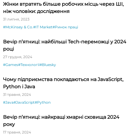
Жінки втратять більше робочих місць через ШІ,
ніж чоловіки: дослідження
31 липня, 2023
#McKinsey & Co.
#IT Market
#Ринок праці
Вечір п’ятниці: найбільші Tech-переможці у 2024
році
27 грудня, 2024
#Games
#Технології
#Bluesky
Чому підприємства покладаються на JavaScript,
Python і Java
31 травня, 2024
#Java
#JavaScript
#Python
Вечір п’ятниці: найкращі хмарні сховища 2024
року
17 травня, 2024