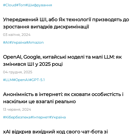
#Cloud
#Топ
#Шифрування
Упереджений ШІ, або Як технології призводять до
зростання випадків дискримінації
03 квітня, 2024
#AI
#Україна
#Amazon
OpenAI, Google, китайські моделі та малі LLM: як
змінився ШІ у 2025 році
04 грудня, 2025
#LLM
#OpenAI
#GPT-5.1
Анонімність в інтернеті: як сховати особистість і
наскільки це взагалі реально
13 червня, 2024
#Кібербезпека
#Інтернет
#Україна
xAI відкрив вихідний код свого чат-бота зі