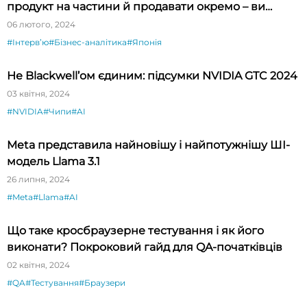
продукт на частини й продавати окремо – ви
будете вражені»
06 лютого, 2024
#Інтервʼю
#Бізнес-аналітика
#Японія
Не Blackwell’ом єдиним: підсумки NVIDIA GTC 2024
03 квітня, 2024
#NVIDIA
#Чипи
#AI
Meta представила найновішу і найпотужнішу ШІ-
модель Llama 3.1
26 липня, 2024
#Meta
#Llama
#AI
Що таке кросбраузерне тестування і як його
виконати? Покроковий гайд для QA-початківців
02 квітня, 2024
#QA
#Тестування
#Браузери