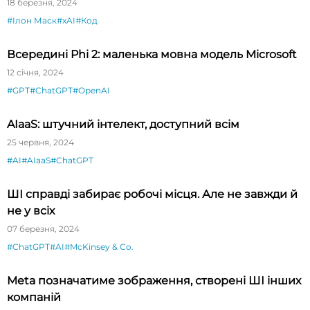
18 березня, 2024
#Ілон Маск
#xAI
#Код
Всередині Phi 2: маленька мовна модель Microsoft
12 січня, 2024
#GPT
#ChatGPT
#OpenAI
AIaaS: штучний інтелект, доступний всім
25 червня, 2024
#AI
#AIaaS
#ChatGPT
ШІ справді забирає робочі місця. Але не завжди й
не у всіх
07 березня, 2024
#ChatGPT
#AI
#McKinsey & Co.
Meta позначатиме зображення, створені ШІ інших
компаній