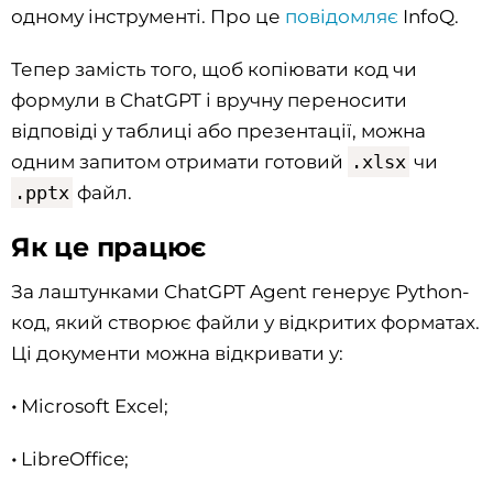
одному інструменті. Про це
повідомляє
InfoQ.
Тепер замість того, щоб копіювати код чи
формули в ChatGPT і вручну переносити
відповіді у таблиці або презентації, можна
одним запитом отримати готовий
.xlsx
чи
.pptx
файл.
Як це працює
За лаштунками ChatGPT Agent генерує Python-
код, який створює файли у відкритих форматах.
Ці документи можна відкривати у:
•
Microsoft Excel;
•
LibreOffice;