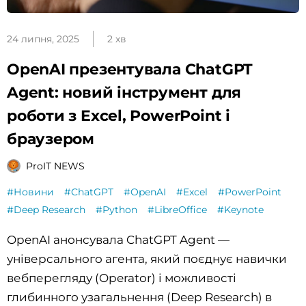
24 липня, 2025
2 хв
OpenAI презентувала ChatGPT
Agent: новий інструмент для
роботи з Excel, PowerPoint і
браузером
ProIT NEWS
#Новини
#ChatGPT
#OpenAI
#Excel
#PowerPoint
#Deep Research
#Python
#LibreOffice
#Keynote
OpenAI анонсувала ChatGPT Agent —
універсального агента, який поєднує навички
вебперегляду (Operator) і можливості
глибинного узагальнення (Deep Research) в