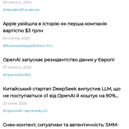
09 лютого, 2024
#Meta
#AI
#Facebook
Apple увійшла в історію як перша компанія
вартістю $3 трлн
04 липня, 2023
#Business
#Apple
#Vision Pro
OpenAI запускає резидентство даних у Європі
07 лютого, 2025
#OpenAI
#AI
#ЄС
Китайський стартап DeepSeek випустив LLM, що
не поступається o1 від OpenAI й коштує на 90%
дешевше
23 січня, 2025
#OpenAI
#Стартапи
#LLM
Снек-контент, ситуативи та автентичність: SMM-