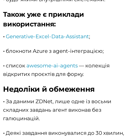
Також уже є приклади
використання:
•
Generative-Excel-Data-Assistant
;
•
блокноти Azure з agent-інтеграцією;
•
список
awesome-ai-agents
— колекція
відкритих проєктів для форку.
Недоліки й обмеження
•
За даними ZDNet, лише одне із восьми
складних завдань агент виконав без
галюцинацій.
•
Деякі завдання виконувалися до 30 хвилин,