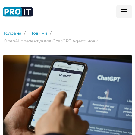
Головна
Новини
OpenAI презентувала ChatGPT Agent: новий інструмент для роботи з Excel, PowerPoint і браузером