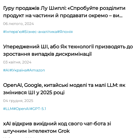
Гуру продажів Лу Шиплі: «Спробуйте розділити
продукт на частини й продавати окремо – ви
будете вражені»
06 лютого, 2024
#Інтервʼю
#Бізнес-аналітика
#Японія
Упереджений ШІ, або Як технології призводять до
зростання випадків дискримінації
03 квітня, 2024
#AI
#Україна
#Amazon
OpenAI, Google, китайські моделі та малі LLM: як
змінився ШІ у 2025 році
04 грудня, 2025
#LLM
#OpenAI
#GPT-5.1
xAI відкрив вихідний код свого чат-бота зі
штучним інтелектом Grok