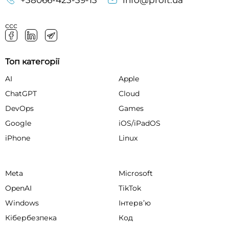
+38066-423-39-13
info@proit.ua
ссс
Топ категорії
AI
Apple
ChatGPT
Cloud
DevOps
Games
Google
iOS/iPadOS
iPhone
Linux
Meta
Microsoft
OpenAI
TikTok
Windows
Інтервʼю
Кібербезпека
Код