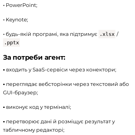
•
PowerPoint;
•
Keynote;
•
будь-якій програмі, яка підтримує
.xlsx
/
.pptx
За потреби агент:
▪️
входить у SaaS-сервіси через конектори;
▪️
переглядає вебсторінки через текстовий або
GUI-браузер;
▪️
виконує код у терміналі;
▪️
перетворює дані й розміщує результат у
табличному редакторі;