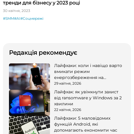
тренди для бізнесу у 2023 році
30 квітня, 2023
#SMM
#AI
#Соцмережі
Редакція рекомендує
Лайфхаки: коли і навіщо варто
вмикати режим
енергозбереження на
смартфоні
29 квітня, 2026
Лайфхак: як увімкнути захист
від ransomware у Windows за 2
хвилини
22 квітня, 2026
Лайфхаки: 5 маловідомих
функцій Android, які
допомагають економити час