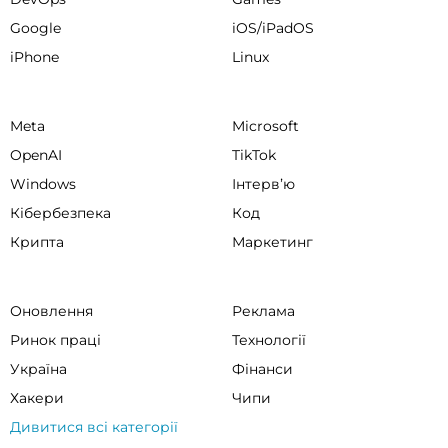
Google
iOS/iPadOS
iPhone
Linux
Meta
Microsoft
OpenAI
TikTok
Windows
Інтервʼю
Кібербезпека
Код
Крипта
Маркетинг
Оновлення
Реклама
Ринок праці
Технології
Україна
Фінанси
Хакери
Чипи
Дивитися всі категорії