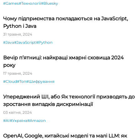
#Games
#Технології
#Bluesky
Чому підприємства покладаються на JavaScript,
Python і Java
31 травня, 2024
#Java
#JavaScript
#Python
Вечір п’ятниці: найкращі хмарні сховища 2024
року
17 травня, 2024
#Cloud
#Топ
#Шифрування
Упереджений ШІ, або Як технології призводять до
зростання випадків дискримінації
03 квітня, 2024
#AI
#Україна
#Amazon
OpenAI, Google, китайські моделі та малі LLM: як