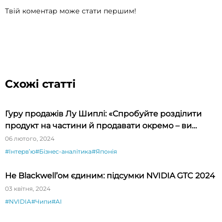
Твій коментар може стати першим!
Схожі статті
Гуру продажів Лу Шиплі: «Спробуйте розділити
продукт на частини й продавати окремо – ви
будете вражені»
06 лютого, 2024
#Інтервʼю
#Бізнес-аналітика
#Японія
Не Blackwell’ом єдиним: підсумки NVIDIA GTC 2024
03 квітня, 2024
#NVIDIA
#Чипи
#AI