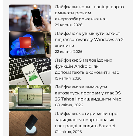
Лайфхаки: коли і навіщо варто
вмикати режим
енергозбереження на
смартфоні
29 квітня, 2026
Лайфхак: як увімкнути захист
від ransomware у Windows за 2
хвилини
22 квітня, 2026
Лайфхаки: 5 маловідомих
функцій Android, які
допомагають економити час
15 квітня, 2026
Лайфхаки: як вимкнути
автозапуск програм у macOS
26 Tahoe і пришвидшити Mac
08 квітня, 2026
Лайфхаки: чотири міфи про
заряджання смартфона, які
насправді шкодять батареї
01 квітня, 2026