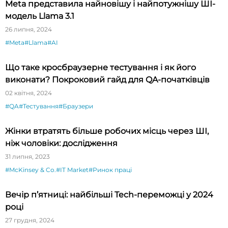
Meta представила найновішу і найпотужнішу ШІ-
модель Llama 3.1
26 липня, 2024
#Meta
#Llama
#AI
Що таке кросбраузерне тестування і як його
виконати? Покроковий гайд для QA-початківців
02 квітня, 2024
#QA
#Тестування
#Браузери
Жінки втратять більше робочих місць через ШІ,
ніж чоловіки: дослідження
31 липня, 2023
#McKinsey & Co.
#IT Market
#Ринок праці
Вечір п’ятниці: найбільші Tech-переможці у 2024
році
27 грудня, 2024