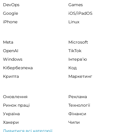
DevOps
Games
Google
iOS/iPadOS
iPhone
Linux
Meta
Microsoft
OpenAI
TikTok
Windows
Інтервʼю
Кібербезпека
Код
Крипта
Маркетинг
Оновлення
Реклама
Ринок праці
Технології
Україна
Фінанси
Хакери
Чипи
Дивитися всі категорії