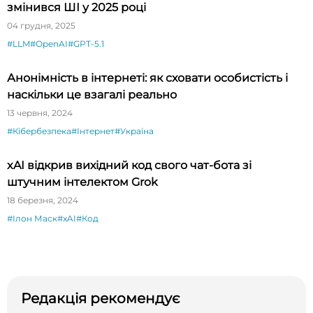
змінився ШІ у 2025 році
04 грудня, 2025
#LLM
#OpenAI
#GPT-5.1
Анонімність в інтернеті: як сховати особистість і
наскільки це взагалі реально
13 червня, 2024
#Кібербезпека
#Інтернет
#Україна
xAI відкрив вихідний код свого чат-бота зі
штучним інтелектом Grok
18 березня, 2024
#Ілон Маск
#xAI
#Код
Редакція рекомендує