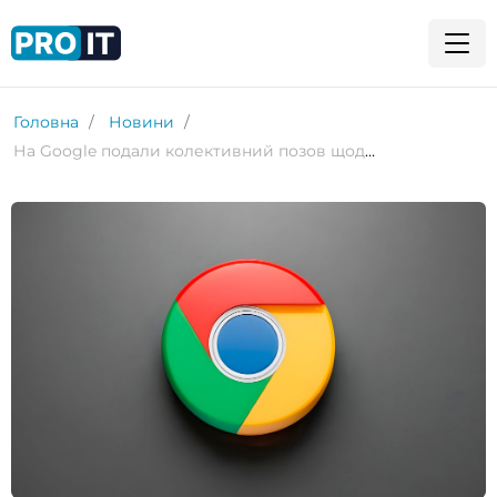
Головна
Новини
На Google подали колективний позов щодо збору даних у Chrome