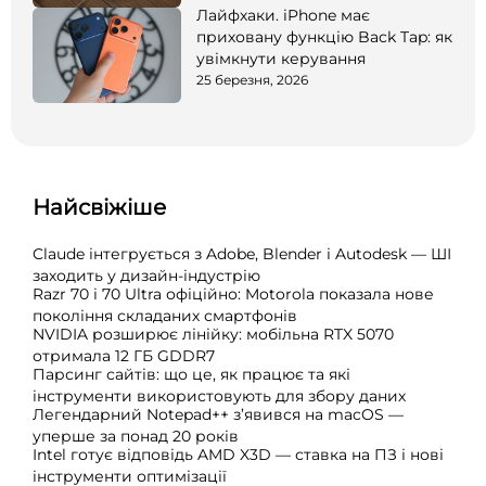
Лайфхаки. iPhone має
приховану функцію Back Tap: як
увімкнути керування
25 березня, 2026
Найсвіжіше
Claude інтегрується з Adobe, Blender і Autodesk — ШІ
заходить у дизайн-індустрію
Razr 70 і 70 Ultra офіційно: Motorola показала нове
покоління складаних смартфонів
NVIDIA розширює лінійку: мобільна RTX 5070
отримала 12 ГБ GDDR7
Парсинг сайтів: що це, як працює та які
інструменти використовують для збору даних
Легендарний Notepad++ з’явився на macOS —
уперше за понад 20 років
Intel готує відповідь AMD X3D — ставка на ПЗ і нові
інструменти оптимізації