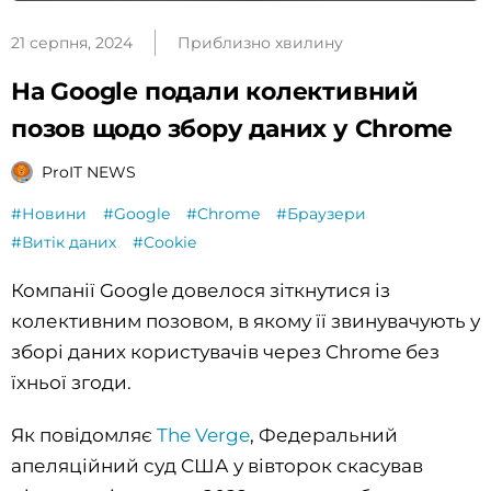
21 серпня, 2024
Приблизно хвилину
На Google подали колективний
позов щодо збору даних у Chrome
ProIT NEWS
#Новини
#Google
#Chrome
#Браузери
#Витік даних
#Cookie
Компанії Google довелося зіткнутися із
колективним позовом, в якому її звинувачують у
зборі даних користувачів через Chrome без
їхньої згоди.
Як повідомляє
The Verge
, Федеральний
апеляційний суд США у вівторок скасував