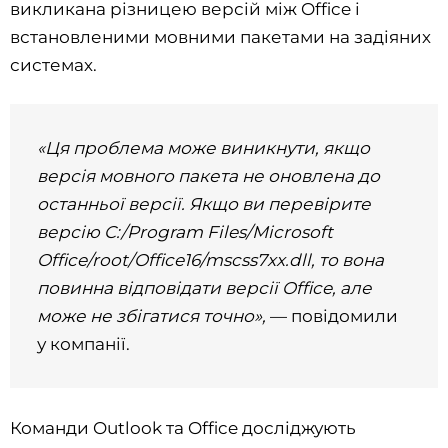
викликана різницею версій між Office і
встановленими мовними пакетами на задіяних
системах.
«Ця проблема може виникнути, якщо
версія мовного пакета не оновлена до
останньої версії. Якщо ви перевірите
версію C:/Program Files/Microsoft
Office/root/Office16/mscss7xx.dll, то вона
повинна відповідати версії Office, але
може не збігатися точно»,
— повідомили
у компанії.
Команди Outlook та Office досліджують