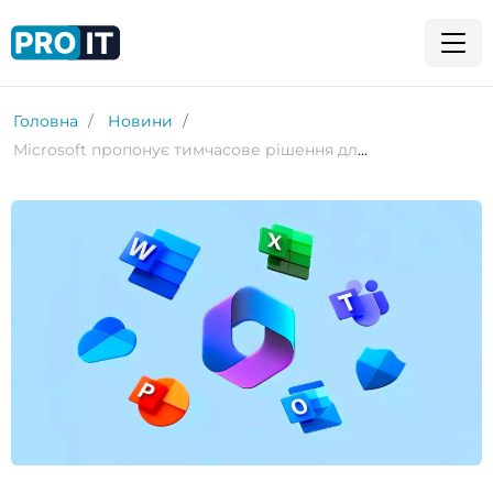
Головна
Новини
Microsoft пропонує тимчасове рішення для аварійного завершення роботи Outlook, Word та інших програм під час введення тексту