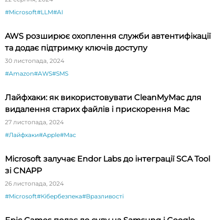
#Microsoft
#LLM
#AI
AWS розширює охоплення служби автентифікації
та додає підтримку ключів доступу
30 листопада, 2024
#Amazon
#AWS
#SMS
Лайфхаки: як використовувати CleanMyMac для
видалення старих файлів і прискорення Mac
27 листопада, 2024
#Лайфхаки
#Apple
#Mac
Microsoft залучає Endor Labs до інтеграції SCA Tool
зі CNAPP
26 листопада, 2024
#Microsoft
#Кібербезпека
#Вразливості