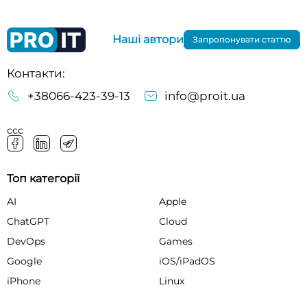
Наші автори
Запропонувати статтю
Контакти:
+38066-423-39-13
info@proit.ua
ссс
Топ категорії
AI
Apple
ChatGPT
Cloud
DevOps
Games
Google
iOS/iPadOS
iPhone
Linux