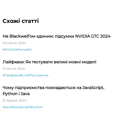
Схожі статті
Не Blackwell’ом єдиним: підсумки NVIDIA GTC 2024
03 квітня, 2024
#NVIDIA
#Чипи
#AI
Лайфхаки: Як тестувати великі мовні моделі
17 квітня, 2024
#Лайфхаки
#LLM
#Тестування
Чому підприємства покладаються на JavaScript,
Python і Java
31 травня, 2024
#Java
#JavaScript
#Python