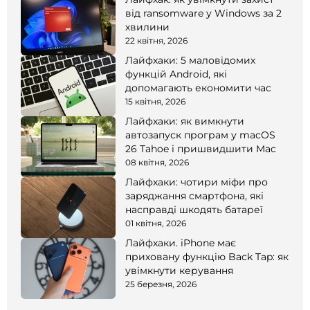
від ransomware у Windows за 2
хвилини
22 квітня, 2026
Лайфхаки: 5 маловідомих
функцій Android, які
допомагають економити час
15 квітня, 2026
Лайфхаки: як вимкнути
автозапуск програм у macOS
26 Tahoe і пришвидшити Mac
08 квітня, 2026
Лайфхаки: чотири міфи про
заряджання смартфона, які
насправді шкодять батареї
01 квітня, 2026
Лайфхаки. iPhone має
приховану функцію Back Tap: як
увімкнути керування
25 березня, 2026