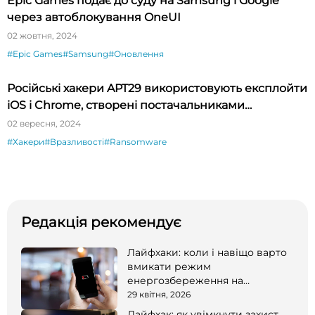
Epic Games подає до суду на Samsung і Google
через автоблокування OneUI
02 жовтня, 2024
#Epic Games
#Samsung
#Оновлення
Російські хакери APT29 використовують експлойти
iOS і Chrome, створені постачальниками
шпигунського ПЗ
02 вересня, 2024
#Хакери
#Вразливості
#Ransomware
Редакція рекомендує
Лайфхаки: коли і навіщо варто
вмикати режим
енергозбереження на
смартфоні
29 квітня, 2026
Лайфхак: як увімкнути захист