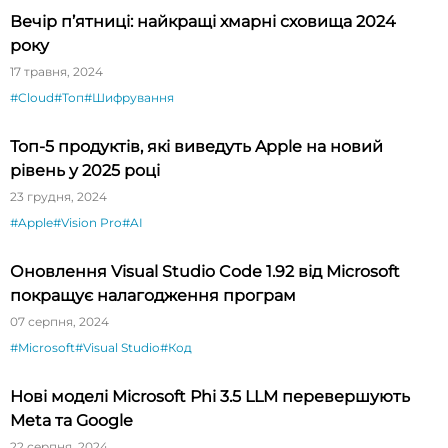
Вечір п’ятниці: найкращі хмарні сховища 2024
року
17 травня, 2024
#Cloud
#Топ
#Шифрування
Топ-5 продуктів, які виведуть Apple на новий
рівень у 2025 році
23 грудня, 2024
#Apple
#Vision Pro
#AI
Оновлення Visual Studio Code 1.92 від Microsoft
покращує налагодження програм
07 серпня, 2024
#Microsoft
#Visual Studio
#Код
Нові моделі Microsoft Phi 3.5 LLM перевершують
Meta та Google
22 серпня, 2024