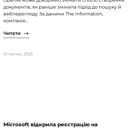
OpenAI може докорінно змінити спосіб створення
документів, як раніше змінила підхід до пошуку й
вебперегляду. За даними The Information,
компанія...
Читати
01 липня, 2025
Microsoft відкрила реєстрацію на