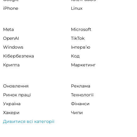
iPhone
Linux
Meta
Microsoft
OpenAI
TikTok
Windows
Інтервʼю
Кібербезпека
Код
Крипта
Маркетинг
Оновлення
Реклама
Ринок праці
Технології
Україна
Фінанси
Хакери
Чипи
Дивитися всі категорії