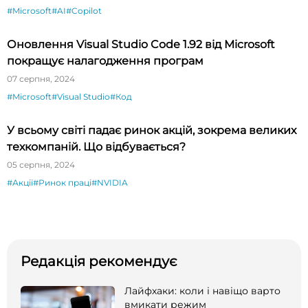
#Microsoft
#AI
#Copilot
Оновлення Visual Studio Code 1.92 від Microsoft
покращує налагодження програм
07 серпня, 2024
#Microsoft
#Visual Studio
#Код
У всьому світі падає ринок акцій, зокрема великих
техкомпаній. Що відбувається?
05 серпня, 2024
#Акції
#Ринок праці
#NVIDIA
Редакція рекомендує
Лайфхаки: коли і навіщо варто
вмикати режим