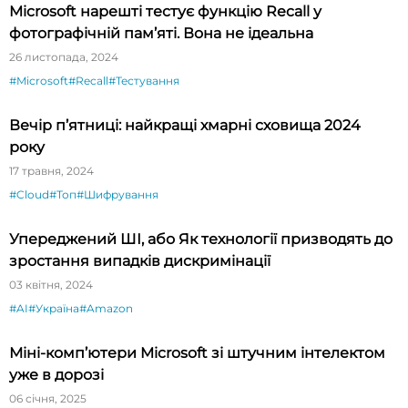
Microsoft нарешті тестує функцію Recall у
фотографічній пам’яті. Вона не ідеальна
26 листопада, 2024
#Microsoft
#Recall
#Тестування
Вечір п’ятниці: найкращі хмарні сховища 2024
року
17 травня, 2024
#Cloud
#Топ
#Шифрування
Упереджений ШІ, або Як технології призводять до
зростання випадків дискримінації
03 квітня, 2024
#AI
#Україна
#Amazon
Міні-комп’ютери Microsoft зі штучним інтелектом
уже в дорозі
06 січня, 2025