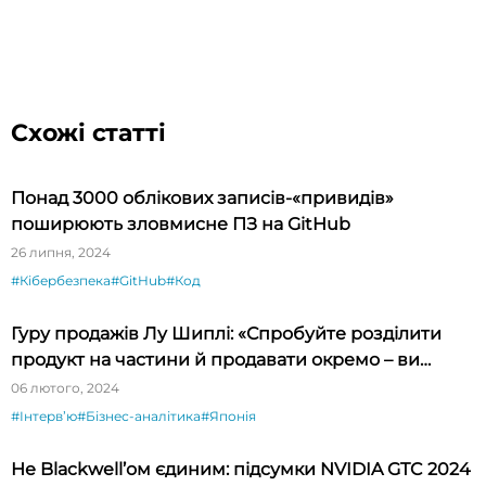
Схожі статті
Понад 3000 облікових записів-«привидів»
поширюють зловмисне ПЗ на GitHub
26 липня, 2024
#Кібербезпека
#GitHub
#Код
Гуру продажів Лу Шиплі: «Спробуйте розділити
продукт на частини й продавати окремо – ви
будете вражені»
06 лютого, 2024
#Інтервʼю
#Бізнес-аналітика
#Японія
Не Blackwell’ом єдиним: підсумки NVIDIA GTC 2024