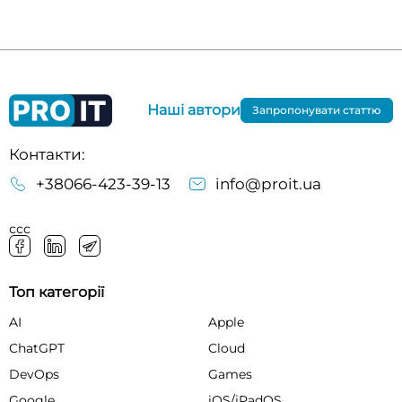
Наші автори
Запропонувати статтю
Контакти:
+38066-423-39-13
info@proit.ua
ссс
Топ категорії
AI
Apple
ChatGPT
Cloud
DevOps
Games
Google
iOS/iPadOS