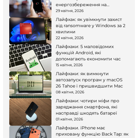
енергозбереження на
смартфоні
29 квітня, 2026
Лайфхак: як увімкнути захист
від ransomware у Windows за 2
хвилини
22 квітня, 2026
Лайфхаки: 5 маловідомих
функцій Android, які
допомагають економити час
15 квітня, 2026
Лайфхаки: як вимкнути
автозапуск програм у macOS
26 Tahoe і пришвидшити Mac
08 квітня, 2026
Лайфхаки: чотири міфи про
заряджання смартфона, які
насправді шкодять батареї
01 квітня, 2026
Лайфхаки. iPhone має
приховану функцію Back Tap: як