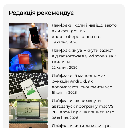
Редакція рекомендує
Лайфхаки: коли і навіщо варто
вмикати режим
енергозбереження на
смартфоні
29 квітня, 2026
Лайфхак: як увімкнути захист
від ransomware у Windows за 2
хвилини
22 квітня, 2026
Лайфхаки: 5 маловідомих
функцій Android, які
допомагають економити час
15 квітня, 2026
Лайфхаки: як вимкнути
автозапуск програм у macOS
26 Tahoe і пришвидшити Mac
08 квітня, 2026
Лайфхаки: чотири міфи про