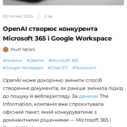
02 липня, 2025
2 хв
OpenAI створює конкурента
Microsoft 365 і Google Workspace
ProIT NEWS
#Новини
#OpenAI
#Microsoft 365
#Google Workspace
#ChatGPT
#Технології
OpenAI може докорінно змінити спосіб
створення документів, як раніше змінила підхід
до пошуку й вебперегляду. За
даними
The
Information, компанія вже спроєктувала
офісний пакет, який конкуруватиме з
домінантними рішеннями — Microsoft 365 і