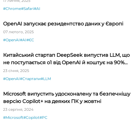
17 липня, 2025
#Chrome
#Safari
#AI
OpenAI запускає резидентство даних у Європі
07 лютого, 2025
#OpenAI
#AI
#ЄС
Китайський стартап DeepSeek випустив LLM, що
не поступається o1 від OpenAI й коштує на 90%
дешевше
23 січня, 2025
#OpenAI
#Стартапи
#LLM
Microsoft випустить удосконалену та безпечнішу
версію Copilot+ на деяких ПК у жовтні
23 серпня, 2024
#Microsoft
#Copilot
#PC