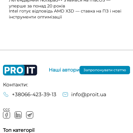
Легендарний Notepad++ з’явився на macOS —
уперше за понад 20 років
Intel готує відповідь AMD X3D — ставка на ПЗ і нові
інструменти оптимізації
Наші автори
Запропонувати статтю
Контакти:
+38066-423-39-13
info@proit.ua
ссс
Топ категорії