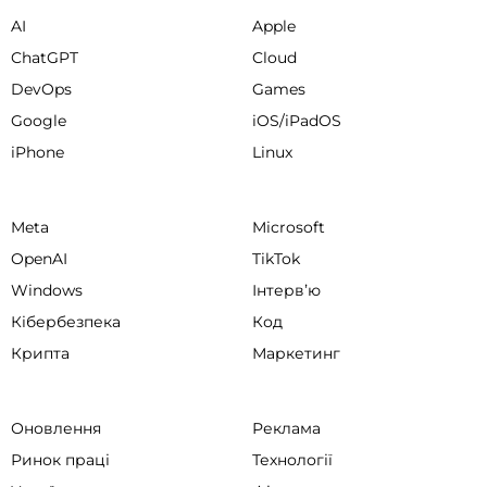
AI
Apple
ChatGPT
Cloud
DevOps
Games
Google
iOS/iPadOS
iPhone
Linux
Meta
Microsoft
OpenAI
TikTok
Windows
Інтервʼю
Кібербезпека
Код
Крипта
Маркетинг
Оновлення
Реклама
Ринок праці
Технології