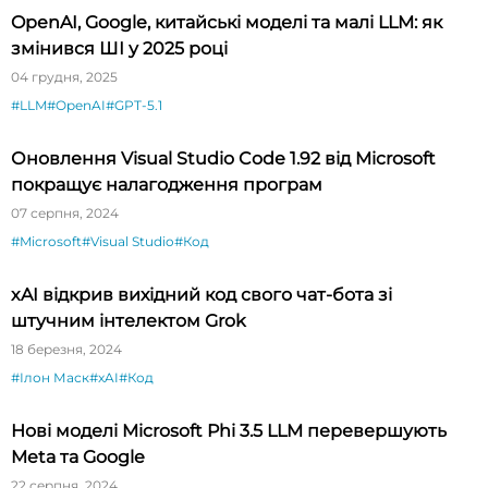
OpenAI, Google, китайські моделі та малі LLM: як
змінився ШІ у 2025 році
04 грудня, 2025
#LLM
#OpenAI
#GPT-5.1
Оновлення Visual Studio Code 1.92 від Microsoft
покращує налагодження програм
07 серпня, 2024
#Microsoft
#Visual Studio
#Код
xAI відкрив вихідний код свого чат-бота зі
штучним інтелектом Grok
18 березня, 2024
#Ілон Маск
#xAI
#Код
Нові моделі Microsoft Phi 3.5 LLM перевершують
Meta та Google
22 серпня, 2024