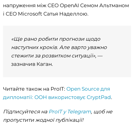
напруження між CEO OpenAI Семом Альтманом
і CEO Microsoft Сатья Наделлою.
«Ще рано робити прогнози щодо
наступних кроків. Але варто уважно
стежити за розвитком ситуації»,
—
зазначив Каган.
Читайте також на ProIT:
Open Source для
дипломатії: ООН використовує CryptPad
.
Підписуйтеся на
ProIT у Telegram
, щоб не
пропустити жодної публікації!