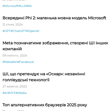
#Microsoft
#LLM
#AI
Всередині Phi 2: маленька мовна модель Microsoft
12 січня, 2024
#GPT
#ChatGPT
#OpenAI
Meta позначатиме зображення, створені ШІ інших
компаній
09 лютого, 2024
#Meta
#AI
#Facebook
ШІ, що претендує на «Оскар»: незамінні
голлівудські технології
27 жовтня, 2023
#AI
#VFX
#Media
Топ альтернативних браузерів 2025 року