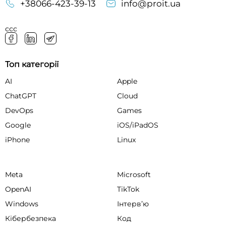
+38066-423-39-13
info@proit.ua
ссс
Топ категорії
AI
Apple
ChatGPT
Cloud
DevOps
Games
Google
iOS/iPadOS
iPhone
Linux
Meta
Microsoft
OpenAI
TikTok
Windows
Інтервʼю
Кібербезпека
Код