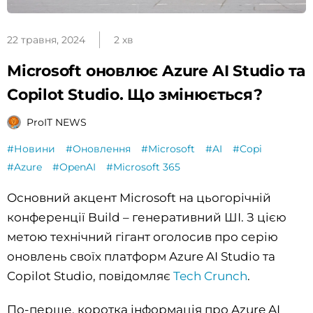
22 травня, 2024
2 хв
Microsoft оновлює Azure AI Studio та
Copilot Studio. Що змінюється?
ProIT NEWS
#Новини
#Оновлення
#Microsoft
#AI
#Copi
#Azure
#OpenAI
#Microsoft 365
Основний акцент Microsoft на цьогорічній
конференції Build – генеративний ШІ. З цією
метою технічний гігант оголосив про серію
оновлень своїх платформ Azure AI Studio та
Copilot Studio, повідомляє
Tech Crunch
.
По-перше, коротка інформація про Azure AI