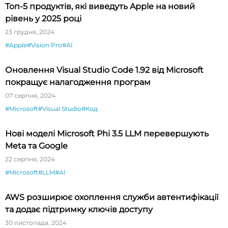
Топ-5 продуктів, які виведуть Apple на новий
рівень у 2025 році
23 грудня, 2024
#Apple
#Vision Pro
#AI
Оновлення Visual Studio Code 1.92 від Microsoft
покращує налагодження програм
07 серпня, 2024
#Microsoft
#Visual Studio
#Код
Нові моделі Microsoft Phi 3.5 LLM перевершують
Meta та Google
22 серпня, 2024
#Microsoft
#LLM
#AI
AWS розширює охоплення служби автентифікації
та додає підтримку ключів доступу
30 листопада, 2024