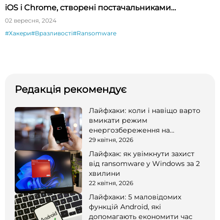
iOS і Chrome, створені постачальниками
шпигунського ПЗ
02 вересня, 2024
#Хакери
#Вразливості
#Ransomware
Редакція рекомендує
Лайфхаки: коли і навіщо варто
вмикати режим
енергозбереження на
смартфоні
29 квітня, 2026
Лайфхак: як увімкнути захист
від ransomware у Windows за 2
хвилини
22 квітня, 2026
Лайфхаки: 5 маловідомих
функцій Android, які
допомагають економити час