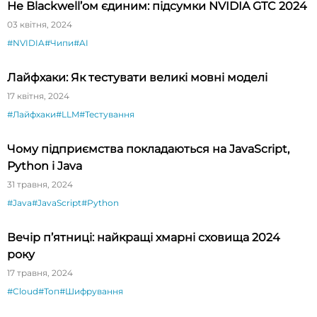
Не Blackwell’ом єдиним: підсумки NVIDIA GTC 2024
03 квітня, 2024
#NVIDIA
#Чипи
#AI
Лайфхаки: Як тестувати великі мовні моделі
17 квітня, 2024
#Лайфхаки
#LLM
#Тестування
Чому підприємства покладаються на JavaScript,
Python і Java
31 травня, 2024
#Java
#JavaScript
#Python
Вечір п’ятниці: найкращі хмарні сховища 2024
року
17 травня, 2024
#Cloud
#Топ
#Шифрування