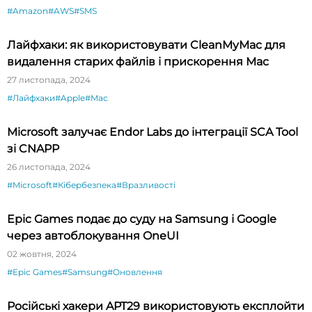
#Amazon
#AWS
#SMS
Лайфхаки: як використовувати CleanMyMac для
видалення старих файлів і прискорення Mac
27 листопада, 2024
#Лайфхаки
#Apple
#Mac
Microsoft залучає Endor Labs до інтеграції SCA Tool
зі CNAPP
26 листопада, 2024
#Microsoft
#Кібербезпека
#Вразливості
Epic Games подає до суду на Samsung і Google
через автоблокування OneUI
02 жовтня, 2024
#Epic Games
#Samsung
#Оновлення
Російські хакери APT29 використовують експлойти