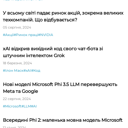
У всьому світі падає ринок акцій, зокрема великих
техкомпаній. Що відбувається?
05 серпня, 2024
#Акції
#Ринок праці
#NVIDIA
xAI відкрив вихідний код свого чат-бота зі
штучним інтелектом Grok
18 березня, 2024
#Ілон Маск
#xAI
#Код
Нові моделі Microsoft Phi 3.5 LLM перевершують
Meta та Google
22 серпня, 2024
#Microsoft
#LLM
#AI
Всередині Phi 2: маленька мовна модель Microsoft
12 січня, 2024