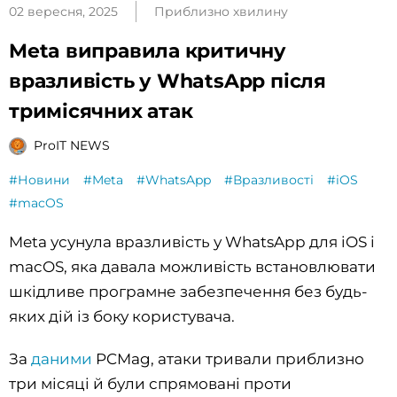
02 вересня, 2025
Приблизно хвилину
Meta виправила критичну
вразливість у WhatsApp після
тримісячних атак
ProIT NEWS
#Новини
#Meta
#WhatsApp
#Вразливості
#iOS
#macOS
Meta усунула вразливість у WhatsApp для iOS і
macOS, яка давала можливість встановлювати
шкідливе програмне забезпечення без будь-
яких дій із боку користувача.
За
даними
PCMag, атаки тривали приблизно
три місяці й були спрямовані проти