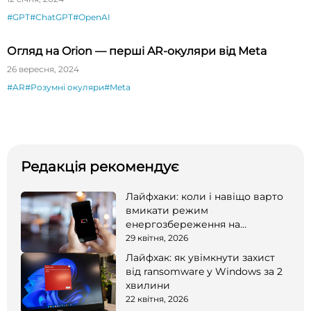
#GPT
#ChatGPT
#OpenAI
Огляд на Orion — перші AR-окуляри від Meta
26 вересня, 2024
#AR
#Розумні окуляри
#Meta
Редакція рекомендує
Лайфхаки: коли і навіщо варто
вмикати режим
енергозбереження на
смартфоні
29 квітня, 2026
Лайфхак: як увімкнути захист
від ransomware у Windows за 2
хвилини
22 квітня, 2026