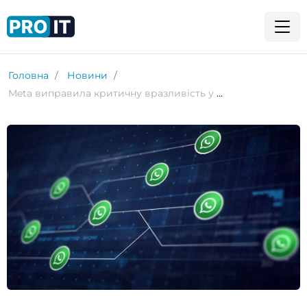
Головна
Новини
Meta виправила критичну вразливість у WhatsApp після тримісячних атак