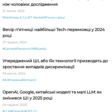
ніж чоловіки: дослідження
31 липня, 2023
#McKinsey & Co.
#IT Market
#Ринок праці
Вечір п’ятниці: найбільші Tech-переможці у 2024
році
27 грудня, 2024
#Games
#Технології
#Bluesky
Упереджений ШІ, або Як технології призводять до
зростання випадків дискримінації
03 квітня, 2024
#AI
#Україна
#Amazon
OpenAI, Google, китайські моделі та малі LLM: як
змінився ШІ у 2025 році
04 грудня, 2025
#LLM
#OpenAI
#GPT-5.1