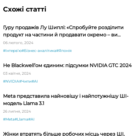
Схожі статті
Гуру продажів Лу Шиплі: «Спробуйте розділити
продукт на частини й продавати окремо – ви
будете вражені»
06 лютого, 2024
#Інтервʼю
#Бізнес-аналітика
#Японія
Не Blackwell’ом єдиним: підсумки NVIDIA GTC 2024
03 квітня, 2024
#NVIDIA
#Чипи
#AI
Meta представила найновішу і найпотужнішу ШІ-
модель Llama 3.1
26 липня, 2024
#Meta
#Llama
#AI
Жінки втратять більше робочих місць через ШІ,