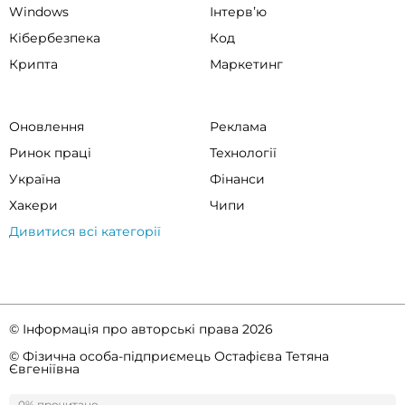
Windows
Інтервʼю
Кібербезпека
Код
Крипта
Маркетинг
Оновлення
Реклама
Ринок праці
Технології
Україна
Фінанси
Хакери
Чипи
Дивитися всі категорії
© Інформація про авторські права 2026
© Фізична особа-підприємець Остафієва Тетяна
Євгеніївна
Правила спільноти
Політика конфіденційності
0% прочитано
0%