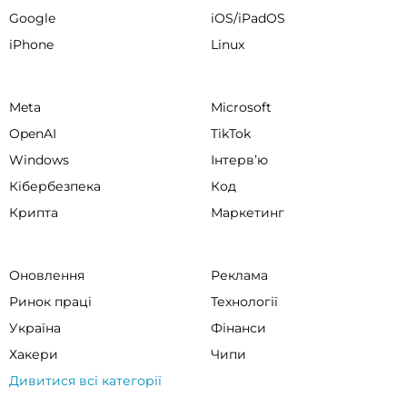
Google
iOS/iPadOS
iPhone
Linux
Meta
Microsoft
OpenAI
TikTok
Windows
Інтервʼю
Кібербезпека
Код
Крипта
Маркетинг
Оновлення
Реклама
Ринок праці
Технології
Україна
Фінанси
Хакери
Чипи
Дивитися всі категорії