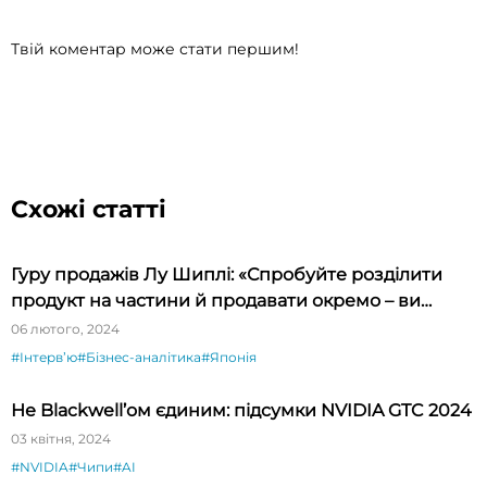
Твій коментар може стати першим!
Схожі статті
Гуру продажів Лу Шиплі: «Спробуйте розділити
продукт на частини й продавати окремо – ви
будете вражені»
06 лютого, 2024
#Інтервʼю
#Бізнес-аналітика
#Японія
Не Blackwell’ом єдиним: підсумки NVIDIA GTC 2024
03 квітня, 2024
#NVIDIA
#Чипи
#AI