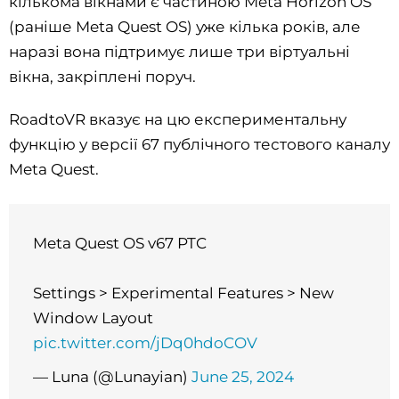
кількома вікнами є частиною Meta Horizon OS
(раніше Meta Quest OS) уже кілька років, але
наразі вона підтримує лише три віртуальні
вікна, закріплені поруч.
RoadtoVR вказує на цю експериментальну
функцію у версії 67 публічного тестового каналу
Meta Quest.
Meta Quest OS v67 PTC
Settings > Experimental Features > New
Window Layout
pic.twitter.com/jDq0hdoCOV
— Luna (@Lunayian)
June 25, 2024