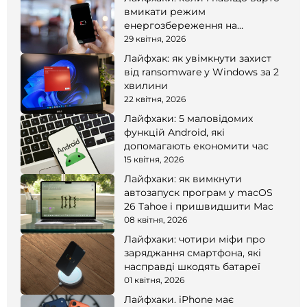
вмикати режим
енергозбереження на
смартфоні
29 квітня, 2026
Лайфхак: як увімкнути захист
від ransomware у Windows за 2
хвилини
22 квітня, 2026
Лайфхаки: 5 маловідомих
функцій Android, які
допомагають економити час
15 квітня, 2026
Лайфхаки: як вимкнути
автозапуск програм у macOS
26 Tahoe і пришвидшити Mac
08 квітня, 2026
Лайфхаки: чотири міфи про
заряджання смартфона, які
насправді шкодять батареї
01 квітня, 2026
Лайфхаки. iPhone має