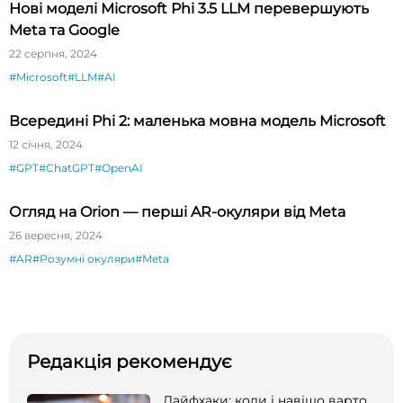
Нові моделі Microsoft Phi 3.5 LLM перевершують
Meta та Google
22 серпня, 2024
#Microsoft
#LLM
#AI
Всередині Phi 2: маленька мовна модель Microsoft
12 січня, 2024
#GPT
#ChatGPT
#OpenAI
Огляд на Orion — перші AR-окуляри від Meta
26 вересня, 2024
#AR
#Розумні окуляри
#Meta
Редакція рекомендує
Лайфхаки: коли і навіщо варто