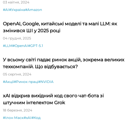
03 квітня, 2024
#AI
#Україна
#Amazon
OpenAI, Google, китайські моделі та малі LLM: як
змінився ШІ у 2025 році
04 грудня, 2025
#LLM
#OpenAI
#GPT-5.1
У всьому світі падає ринок акцій, зокрема великих
техкомпаній. Що відбувається?
05 серпня, 2024
#Акції
#Ринок праці
#NVIDIA
xAI відкрив вихідний код свого чат-бота зі
штучним інтелектом Grok
18 березня, 2024
#Ілон Маск
#xAI
#Код