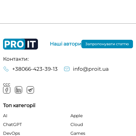
Наші автори
Запропонувати статтю
Контакти:
+38066-423-39-13
info@proit.ua
ссс
Топ категорії
AI
Apple
ChatGPT
Cloud
DevOps
Games