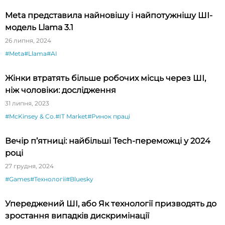
Meta представила найновішу і найпотужнішу ШІ-
модель Llama 3.1
26 липня, 2024
#Meta
#Llama
#AI
Жінки втратять більше робочих місць через ШІ,
ніж чоловіки: дослідження
31 липня, 2023
#McKinsey & Co.
#IT Market
#Ринок праці
Вечір п’ятниці: найбільші Tech-переможці у 2024
році
27 грудня, 2024
#Games
#Технології
#Bluesky
Упереджений ШІ, або Як технології призводять до
зростання випадків дискримінації