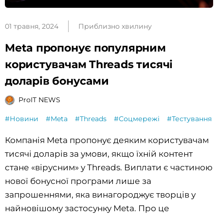
01 травня, 2024
Приблизно хвилину
Meta пропонує популярним
користувачам Threads тисячі
доларів бонусами
ProIT NEWS
#Новини
#Meta
#Threads
#Соцмережі
#Тестування
Компанія Meta пропонує деяким користувачам
тисячі доларів за умови, якщо їхній контент
стане «вірусним» у Threads. Виплати є частиною
нової бонусної програми лише за
запрошеннями, яка винагороджує творців у
найновішому застосунку Meta. Про це