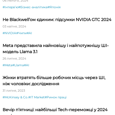
06 лютого, 2024
#Інтервʼю
#Бізнес-аналітика
#Японія
Не Blackwell’ом єдиним: підсумки NVIDIA GTC 2024
03 квітня, 2024
#NVIDIA
#Чипи
#AI
Meta представила найновішу і найпотужнішу ШІ-
модель Llama 3.1
26 липня, 2024
#Meta
#Llama
#AI
Жінки втратять більше робочих місць через ШІ,
ніж чоловіки: дослідження
31 липня, 2023
#McKinsey & Co.
#IT Market
#Ринок праці
Вечір п’ятниці: найбільші Tech-переможці у 2024