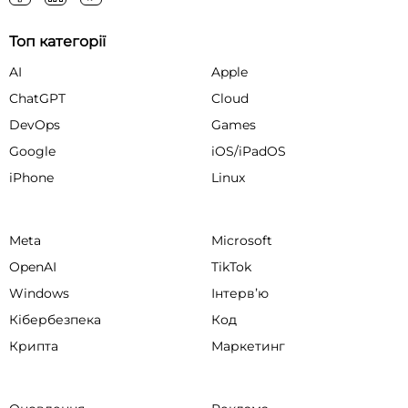
Топ категорії
AI
Apple
ChatGPT
Cloud
DevOps
Games
Google
iOS/iPadOS
iPhone
Linux
Meta
Microsoft
OpenAI
TikTok
Windows
Інтервʼю
Кібербезпека
Код
Крипта
Маркетинг