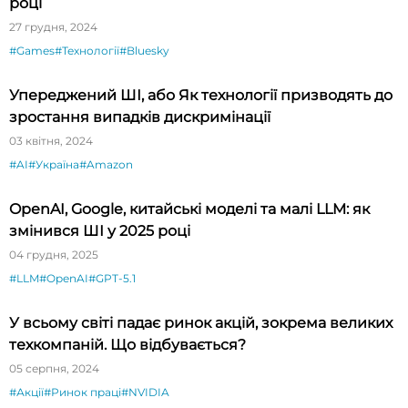
році
27 грудня, 2024
#Games
#Технології
#Bluesky
Упереджений ШІ, або Як технології призводять до
зростання випадків дискримінації
03 квітня, 2024
#AI
#Україна
#Amazon
OpenAI, Google, китайські моделі та малі LLM: як
змінився ШІ у 2025 році
04 грудня, 2025
#LLM
#OpenAI
#GPT-5.1
У всьому світі падає ринок акцій, зокрема великих
техкомпаній. Що відбувається?
05 серпня, 2024
#Акції
#Ринок праці
#NVIDIA