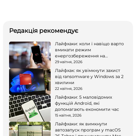
Редакція рекомендує
Лайфхаки: коли і навіщо варто
вмикати режим
енергозбереження на
смартфоні
29 квітня, 2026
Лайфхак: як увімкнути захист
від ransomware у Windows за 2
хвилини
22 квітня, 2026
Лайфхаки: 5 маловідомих
функцій Android, які
допомагають економити час
15 квітня, 2026
Лайфхаки: як вимкнути
автозапуск програм у macOS
26 Tahoe і пришвидшити Mac