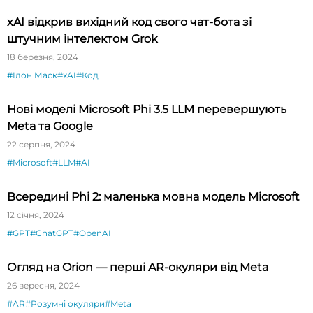
xAI відкрив вихідний код свого чат-бота зі
штучним інтелектом Grok
18 березня, 2024
#Ілон Маск
#xAI
#Код
Нові моделі Microsoft Phi 3.5 LLM перевершують
Meta та Google
22 серпня, 2024
#Microsoft
#LLM
#AI
Всередині Phi 2: маленька мовна модель Microsoft
12 січня, 2024
#GPT
#ChatGPT
#OpenAI
Огляд на Orion — перші AR-окуляри від Meta
26 вересня, 2024
#AR
#Розумні окуляри
#Meta