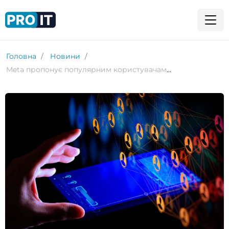
Головна
Новини
Meta пропонує популярним користувачам Threads тисячі доларів бонусами