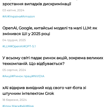
зростання випадків дискримінації
03 квітня, 2024
#AI
#Україна
#Amazon
OpenAI, Google, китайські моделі та малі LLM: як
змінився ШІ у 2025 році
04 грудня, 2025
#LLM
#OpenAI
#GPT-5.1
У всьому світі падає ринок акцій, зокрема великих
техкомпаній. Що відбувається?
05 серпня, 2024
#Акції
#Ринок праці
#NVIDIA
xAI відкрив вихідний код свого чат-бота зі
штучним інтелектом Grok
18 березня, 2024
#Ілон Маск
#xAI
#Код