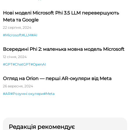
Нові моделі Microsoft Phi 3.5 LLM перевершують
Meta та Google
22 серпня, 2024
#Microsoft
#LLM
#AI
Всередині Phi 2: маленька мовна модель Microsoft
12 січня, 2024
#GPT
#ChatGPT
#OpenAI
Огляд на Orion — перші AR-окуляри від Meta
26 вересня, 2024
#AR
#Розумні окуляри
#Meta
Редакція рекомендує