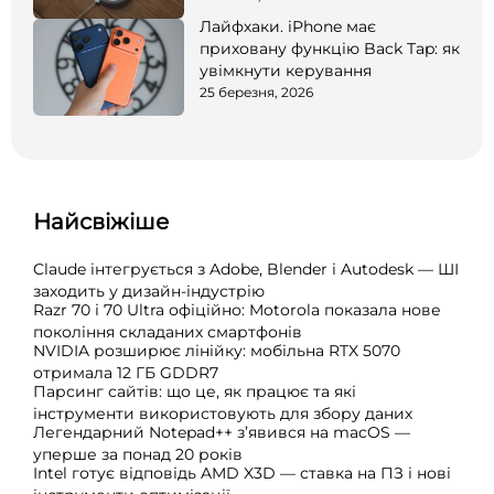
Лайфхаки. iPhone має
приховану функцію Back Tap: як
увімкнути керування
25 березня, 2026
Найсвіжіше
Claude інтегрується з Adobe, Blender і Autodesk — ШІ
заходить у дизайн-індустрію
Razr 70 і 70 Ultra офіційно: Motorola показала нове
покоління складаних смартфонів
NVIDIA розширює лінійку: мобільна RTX 5070
отримала 12 ГБ GDDR7
Парсинг сайтів: що це, як працює та які
інструменти використовують для збору даних
Легендарний Notepad++ з’явився на macOS —
уперше за понад 20 років
Intel готує відповідь AMD X3D — ставка на ПЗ і нові