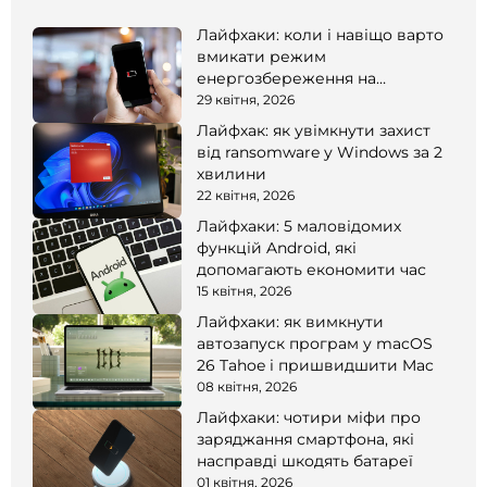
Лайфхаки: коли і навіщо варто
вмикати режим
енергозбереження на
смартфоні
29 квітня, 2026
Лайфхак: як увімкнути захист
від ransomware у Windows за 2
хвилини
22 квітня, 2026
Лайфхаки: 5 маловідомих
функцій Android, які
допомагають економити час
15 квітня, 2026
Лайфхаки: як вимкнути
автозапуск програм у macOS
26 Tahoe і пришвидшити Mac
08 квітня, 2026
Лайфхаки: чотири міфи про
заряджання смартфона, які
насправді шкодять батареї
01 квітня, 2026