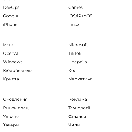
DevOps
Games
Google
iOS/iPadOS
iPhone
Linux
Meta
Microsoft
OpenAI
TikTok
Windows
Інтервʼю
Кібербезпека
Код
Крипта
Маркетинг
Оновлення
Реклама
Ринок праці
Технології
Україна
Фінанси
Хакери
Чипи