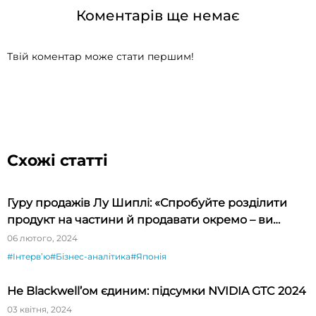
Коментарів ще немає
Твій коментар може стати першим!
Схожі статті
Гуру продажів Лу Шиплі: «Спробуйте розділити
продукт на частини й продавати окремо – ви
будете вражені»
06 лютого, 2024
#Інтервʼю
#Бізнес-аналітика
#Японія
Не Blackwell’ом єдиним: підсумки NVIDIA GTC 2024
03 квітня, 2024