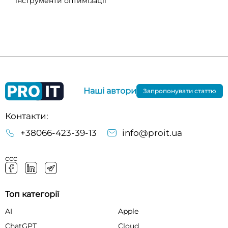
інструменти оптимізації
Наші автори
Запропонувати статтю
Контакти:
+38066-423-39-13
info@proit.ua
ссс
Топ категорії
AI
Apple
ChatGPT
Cloud