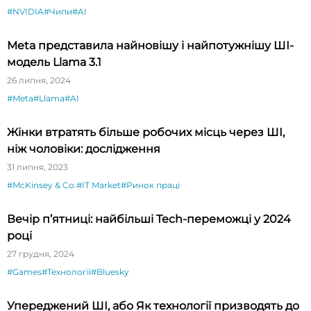
#NVIDIA
#Чипи
#AI
Meta представила найновішу і найпотужнішу ШІ-
модель Llama 3.1
26 липня, 2024
#Meta
#Llama
#AI
Жінки втратять більше робочих місць через ШІ,
ніж чоловіки: дослідження
31 липня, 2023
#McKinsey & Co.
#IT Market
#Ринок праці
Вечір п’ятниці: найбільші Tech-переможці у 2024
році
27 грудня, 2024
#Games
#Технології
#Bluesky
Упереджений ШІ, або Як технології призводять до