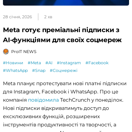
28 січня, 2026
2 хв
Meta готує преміальні підписки з
AI-функціями для своїх соцмереж
ProIT NEWS
#Новини
#Meta
#AI
#Instagram
#Facebook
#WhatsApp
#Snap
#Соцмережі
Meta планує протестувати нові платні підписки
для Instagram, Facebook і WhatsApp. Про це
компанія
повідомила
TechCrunch у понеділок.
Нові підписки відкриватимуть доступ до
ексклюзивних функцій, розширених
інструментів продуктивності та творчості, а