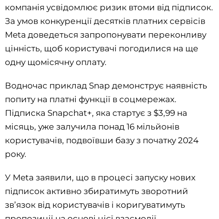
компанія усвідомлює ризик втоми від підписок.
За умов конкуренції десятків платних сервісів
Meta доведеться запропонувати переконливу
цінність, щоб користувачі погодилися на ще
одну щомісячну оплату.
Водночас приклад Snap демонструє наявність
попиту на платні функції в соцмережах.
Підписка Snapchat+, яка стартує з $3,99 на
місяць, уже залучила понад 16 мільйонів
користувачів, подвоївши базу з початку 2024
року.
У Meta заявили, що в процесі запуску нових
підписок активно збиратимуть зворотний
зв’язок від користувачів і коригуватимуть
пропозиції на основі цієї взаємодії.