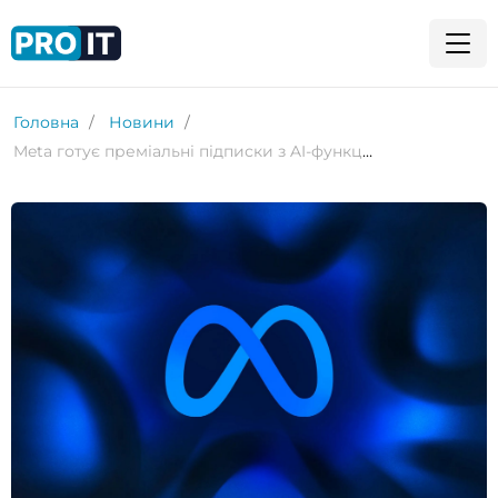
Головна
Новини
Meta готує преміальні підписки з AI-функціями для своїх соцмереж