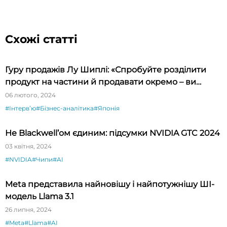
Схожі статті
Гуру продажів Лу Шиплі: «Спробуйте розділити
продукт на частини й продавати окремо – ви
будете вражені»
06 лютого, 2024
#Інтервʼю
#Бізнес-аналітика
#Японія
Не Blackwell’ом єдиним: підсумки NVIDIA GTC 2024
03 квітня, 2024
#NVIDIA
#Чипи
#AI
Meta представила найновішу і найпотужнішу ШІ-
модель Llama 3.1
26 липня, 2024
#Meta
#Llama
#AI