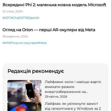
Всередині Phi 2: маленька мовна модель Microsoft
12 січня, 2024
#GPT
#ChatGPT
#OpenAI
Огляд на Orion — перші AR-окуляри від Meta
26 вересня, 2024
#AR
#Розумні окуляри
#Meta
Редакція рекомендує
Лайфхаки: коли і навіщо варто
вмикати режим
енергозбереження на
смартфоні
29 квітня, 2026
Лайфхак: як увімкнути захист
від ransomware у Windows за 2