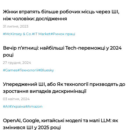
Жінки втратять більше робочих місць через ШІ,
ніж чоловіки: дослідження
31 липня, 2023
#McKinsey & Co.
#IT Market
#Ринок праці
Вечір п’ятниці: найбільші Tech-переможці у 2024
році
27 грудня, 2024
#Games
#Технології
#Bluesky
Упереджений ШІ, або Як технології призводять до
зростання випадків дискримінації
03 квітня, 2024
#AI
#Україна
#Amazon
OpenAI, Google, китайські моделі та малі LLM: як
змінився ШІ у 2025 році