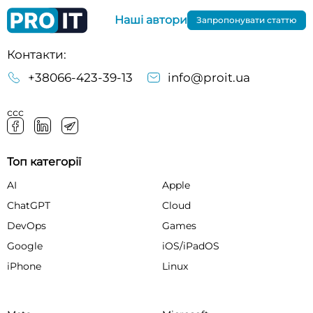
Наші автори
Запропонувати статтю
Контакти:
+38066-423-39-13
info@proit.ua
ссс
Топ категорії
AI
Apple
ChatGPT
Cloud
DevOps
Games
Google
iOS/iPadOS
iPhone
Linux