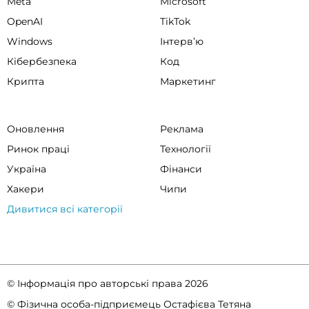
Meta
Microsoft
OpenAI
TikTok
Windows
Інтервʼю
Кібербезпека
Код
Крипта
Маркетинг
Оновлення
Реклама
Ринок праці
Технології
Україна
Фінанси
Хакери
Чипи
Дивитися всі категорії
© Інформація про авторські права 2026
© Фізична особа-підприємець Остафієва Тетяна