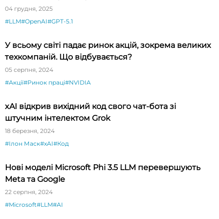
04 грудня, 2025
#LLM
#OpenAI
#GPT-5.1
У всьому світі падає ринок акцій, зокрема великих
техкомпаній. Що відбувається?
05 серпня, 2024
#Акції
#Ринок праці
#NVIDIA
xAI відкрив вихідний код свого чат-бота зі
штучним інтелектом Grok
18 березня, 2024
#Ілон Маск
#xAI
#Код
Нові моделі Microsoft Phi 3.5 LLM перевершують
Meta та Google
22 серпня, 2024
#Microsoft
#LLM
#AI