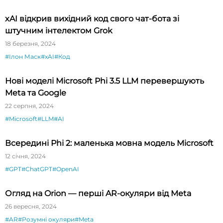
xAI відкрив вихідний код свого чат-бота зі
штучним інтелектом Grok
18 березня, 2024
#Ілон Маск
#xAI
#Код
Нові моделі Microsoft Phi 3.5 LLM перевершують
Meta та Google
22 серпня, 2024
#Microsoft
#LLM
#AI
Всередині Phi 2: маленька мовна модель Microsoft
12 січня, 2024
#GPT
#ChatGPT
#OpenAI
Огляд на Orion — перші AR-окуляри від Meta
26 вересня, 2024
#AR
#Розумні окуляри
#Meta