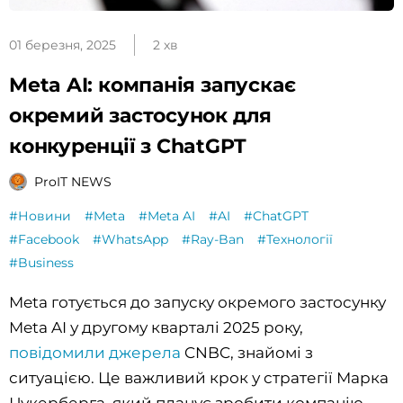
01 березня, 2025
2 хв
Meta AI: компанія запускає
окремий застосунок для
конкуренції з ChatGPT
ProIT NEWS
#Новини
#Meta
#Meta AI
#AI
#ChatGPT
#Facebook
#WhatsApp
#Ray-Ban
#Технології
#Business
Meta готується до запуску окремого застосунку
Meta AI у другому кварталі 2025 року,
повідомили джерела
CNBC, знайомі з
ситуацією. Це важливий крок у стратегії Марка