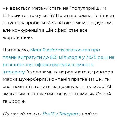
Чи вдасться Meta AI стати найпопулярнішим
ШІ-асистентом у світі? Поки що компанія тільки
готується зробити Meta AI окремим продуктом,
але конкуренція в цій сфері стає все
жорсткішою.
Нагадаємо,
Meta Platforms оголосила про
плани витратити до $65 мільярдів у 2025 році на
розширення інфраструктури штучного
інтелекту
. За словами генерального директора
Марка Цукерберга, компанія прагне зміцнити
свої позиції в гонитві за домінування у сфері AI,
змагаючись із такими конкурентами, як OpenAI
та Google.
Підписуйтеся на
ProIT у Telegram
, щоб не