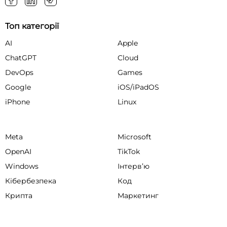
Топ категорії
AI
Apple
ChatGPT
Cloud
DevOps
Games
Google
iOS/iPadOS
iPhone
Linux
Meta
Microsoft
OpenAI
TikTok
Windows
Інтервʼю
Кібербезпека
Код
Крипта
Маркетинг