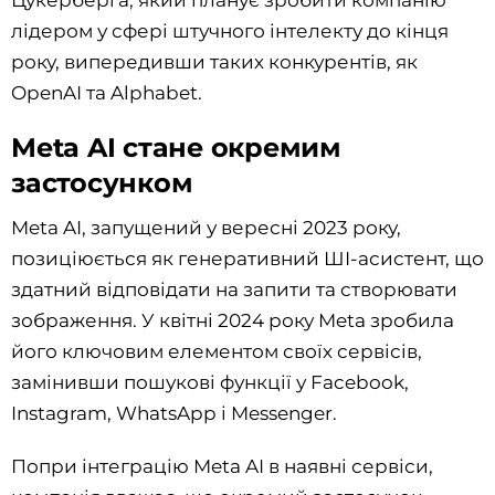
Цукерберга, який планує зробити компанію
лідером у сфері штучного інтелекту до кінця
року, випередивши таких конкурентів, як
OpenAI та Alphabet.
Meta AI стане окремим
застосунком
Meta AI, запущений у вересні 2023 року,
позиціюється як генеративний ШІ-асистент, що
здатний відповідати на запити та створювати
зображення. У квітні 2024 року Meta зробила
його ключовим елементом своїх сервісів,
замінивши пошукові функції у Facebook,
Instagram, WhatsApp і Messenger.
Попри інтеграцію Meta AI в наявні сервіси,