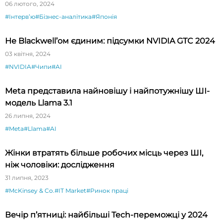
будете вражені»
06 лютого, 2024
#Інтервʼю
#Бізнес-аналітика
#Японія
Не Blackwell’ом єдиним: підсумки NVIDIA GTC 2024
03 квітня, 2024
#NVIDIA
#Чипи
#AI
Meta представила найновішу і найпотужнішу ШІ-
модель Llama 3.1
26 липня, 2024
#Meta
#Llama
#AI
Жінки втратять більше робочих місць через ШІ,
ніж чоловіки: дослідження
31 липня, 2023
#McKinsey & Co.
#IT Market
#Ринок праці
Вечір п’ятниці: найбільші Tech-переможці у 2024