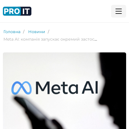
Головна
Новини
Meta AI: компанія запускає окремий застосунок для конкуренції з ChatGPT