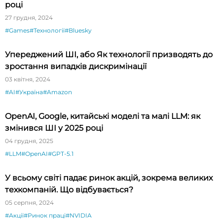
році
27 грудня, 2024
#Games
#Технології
#Bluesky
Упереджений ШІ, або Як технології призводять до
зростання випадків дискримінації
03 квітня, 2024
#AI
#Україна
#Amazon
OpenAI, Google, китайські моделі та малі LLM: як
змінився ШІ у 2025 році
04 грудня, 2025
#LLM
#OpenAI
#GPT-5.1
У всьому світі падає ринок акцій, зокрема великих
техкомпаній. Що відбувається?
05 серпня, 2024
#Акції
#Ринок праці
#NVIDIA