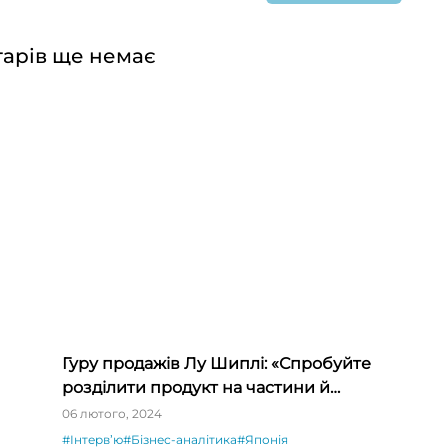
арів ще немає
Гуру продажів Лу Шиплі: «Спробуйте
розділити продукт на частини й
продавати окремо – ви будете вражені»
06 лютого, 2024
#Інтервʼю
#Бізнес-аналітика
#Японія