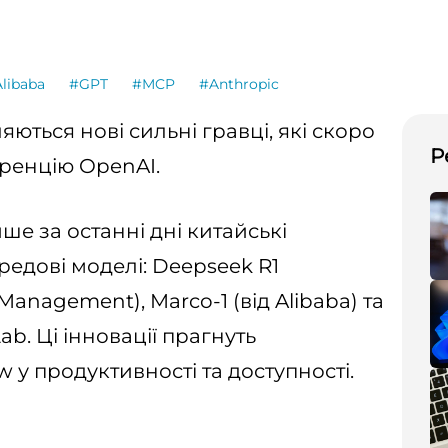
libaba
#GPT
#MCP
#Anthropic
ляються нові сильні гравці, які скоро
Р
ренцію OpenAI.
ише за останні дні китайські
едові моделі: Deepseek R1
Management), Marco-1 (від Alibaba) та
. Ці інновації прагнуть
 у продуктивності та доступності.