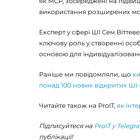
як MCP, зосереджені на підви
використання розширених мо
Експерт у сфері ШІ Сем Віттев
ключову роль у створенні особ
основою для індивідуалізован
Раніше ми повідомляли, що
ки
понад 100 нових відкритих ШІ
Читайте також на ProIT,
як інт
Підписуйтеся на
ProIT у Telegr
публікації!