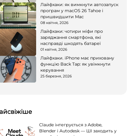
Лайфхаки: як вимкнути автозапуск
програм у macOS 26 Tahoe і
пришвидшити Mac
08 квітня, 2026
Лайфхаки: чотири міфи про
заряджання смартфона, які
насправді шкодять батареї
01 квітня, 2026
Лайфхаки. iPhone має приховану
функцію Back Tap: як увімкнути
керування
25 березня, 2026
айсвіжіше
Claude інтегрується з Adobe,
Blender і Autodesk — ШІ заходить у