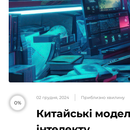
02 грудня, 2024
Приблизно хвилину
0%
Китайські модел
інтелекту