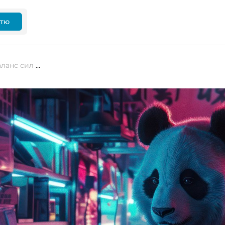
ттю
Китайські моделі ШІ змінюють баланс сил у сфері штучного інтелекту