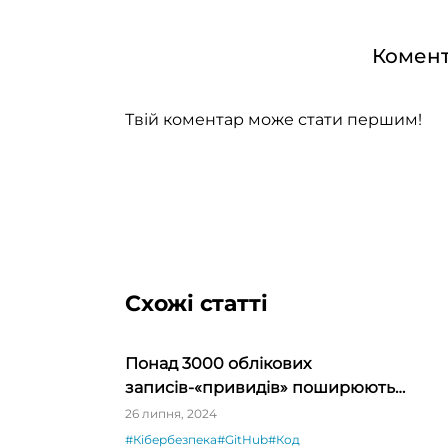
Комент
Твій коментар може стати першим!
Схожі статті
Понад 3000 облікових
записів-«привидів» поширюють
зловмисне ПЗ на GitHub
26 липня, 2024
#Кібербезпека
#GitHub
#Код