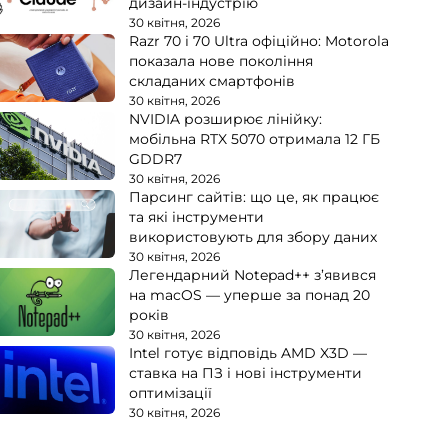
дизайн-індустрію
30 квітня, 2026
Razr 70 і 70 Ultra офіційно: Motorola
показала нове покоління
складаних смартфонів
30 квітня, 2026
NVIDIA розширює лінійку:
мобільна RTX 5070 отримала 12 ГБ
GDDR7
30 квітня, 2026
Парсинг сайтів: що це, як працює
та які інструменти
використовують для збору даних
30 квітня, 2026
Легендарний Notepad++ з’явився
на macOS — уперше за понад 20
років
30 квітня, 2026
Intel готує відповідь AMD X3D —
ставка на ПЗ і нові інструменти
оптимізації
30 квітня, 2026