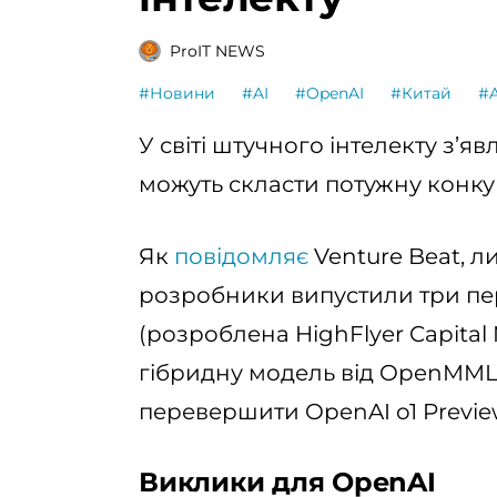
ProIT NEWS
#Новини
#AI
#OpenAI
#Китай
#A
У світі штучного інтелекту з’яв
можуть скласти потужну конку
Як
повідомляє
Venture Beat, л
розробники випустили три пер
(розроблена HighFlyer Capital 
гібридну модель від OpenMMLab
перевершити OpenAI o1 Preview
Виклики для OpenAI