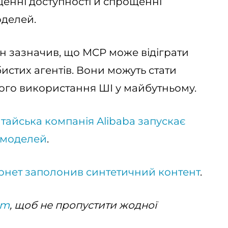
щенні доступності й спрощенні
делей.
ен зазначив, що MCP може відіграти
истих агентів. Вони можуть стати
ого використання ШІ у майбутньому.
тайська компанія Alibaba запускає
-моделей
.
ернет заполонив синтетичний контент
.
am
, щоб не пропустити жодної