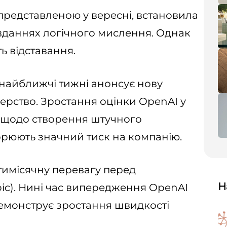
 представленою у вересні, встановила
вданнях логічного мислення. Однак
ь відставання.
 найближчі тижні анонсує нову
ерство. Зростання оцінки OpenAI у
ілі щодо створення штучного
ворюють значний тиск на компанію.
тимісячну перевагу перед
Н
pic). Нині час випередження OpenAI
демонструє зростання швидкості