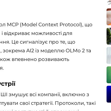
л MCP (Model Context Protocol), що
 і відкриває можливості для
ння. Це сигналізує про те, що
, зокрема AI2 із моделлю OLMo 2 та
 також впевнено розвивають
я.
стрії
ШІ змушує всі компанії, включно з
тувати свої стратегії. Протоколи, такі