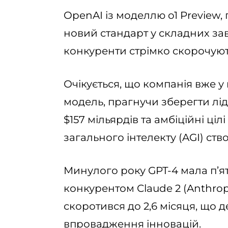
OpenAI із моделлю o1 Preview,
новий стандарт у складних за
конкуренти стрімко скорочуют
Очікується, що компанія вже у
модель, прагнучи зберегти лід
$157 мільярдів та амбіційні ц
загального інтелекту (AGI) ст
Минулого року GPT-4 мала п’я
конкурентом Claude 2 (Anthro
скоротився до 2,6 місяця, що 
впровадження інновацій.