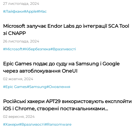
27 листопада, 2024
#Лайфхаки
#Apple
#Mac
Microsoft залучає Endor Labs до інтеграції SCA Tool
зі CNAPP
26 листопада, 2024
#Microsoft
#Кібербезпека
#Вразливості
Epic Games подає до суду на Samsung і Google
через автоблокування OneUI
02 жовтня, 2024
#Epic Games
#Samsung
#Оновлення
Російські хакери APT29 використовують експлойти
iOS і Chrome, створені постачальниками
шпигунського ПЗ
02 вересня, 2024
#Хакери
#Вразливості
#Ransomware