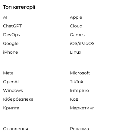
Топ категорії
AI
Apple
ChatGPT
Cloud
DevOps
Games
Google
iOS/iPadOS
iPhone
Linux
Meta
Microsoft
OpenAI
TikTok
Windows
Інтервʼю
Кібербезпека
Код
Крипта
Маркетинг
Оновлення
Реклама