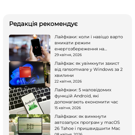
Редакція рекомендує
Лайфхаки: коли і навіщо варто
вмикати режим
енергозбереження на
смартфоні
29 квітня, 2026
Лайфхак: як увімкнути захист
від ransomware у Windows за 2
хвилини
22 квітня, 2026
Лайфхаки: 5 маловідомих
функцій Android, які
допомагають економити час
15 квітня, 2026
Лайфхаки: як вимкнути
автозапуск програм у macOS
26 Tahoe і пришвидшити Mac
08 квітня, 2026