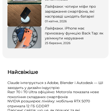
Лайфхаки: чотири міфи про
заряджання смартфона, які
насправді шкодять батареї
01 квітня, 2026
Лайфхаки. iPhone має
приховану функцію Back Tap: як
увімкнути керування
25 березня, 2026
Найсвіжіше
Claude інтегрується з Adobe, Blender і Autodesk — ШІ
заходить у дизайн-індустрію
Razr 70 і 70 Ultra офіційно: Motorola показала нове
покоління складаних смартфонів
NVIDIA розширює лінійку: мобільна RTX 5070
отримала 12 ГБ GDDR7
Парсинг сайтів: що це, як працює та які