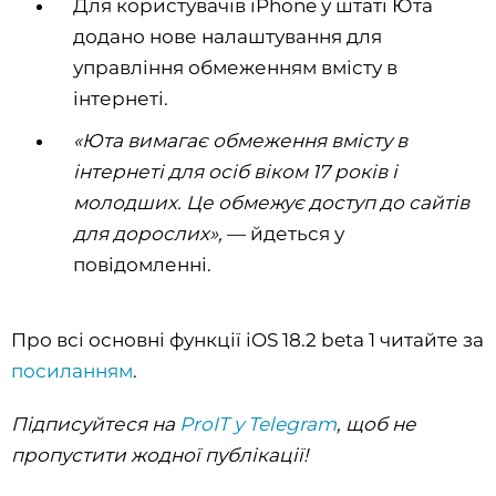
Для користувачів iPhone у штаті Юта
додано нове налаштування для
управління обмеженням вмісту в
інтернеті.
«Юта вимагає обмеження вмісту в
інтернеті для осіб віком 17 років і
молодших. Це обмежує доступ до сайтів
для дорослих»,
— йдеться у
повідомленні.
Про всі основні функції іOS 18.2 beta 1 читайте за
посиланням
.
Підписуйтеся на
ProIT у Telegram
, щоб не
пропустити жодної публікації!