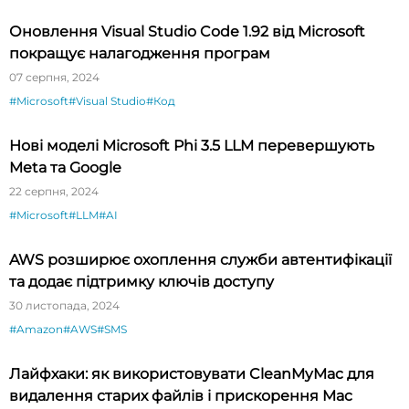
Оновлення Visual Studio Code 1.92 від Microsoft
покращує налагодження програм
07 серпня, 2024
#Microsoft
#Visual Studio
#Код
Нові моделі Microsoft Phi 3.5 LLM перевершують
Meta та Google
22 серпня, 2024
#Microsoft
#LLM
#AI
AWS розширює охоплення служби автентифікації
та додає підтримку ключів доступу
30 листопада, 2024
#Amazon
#AWS
#SMS
Лайфхаки: як використовувати CleanMyMac для
видалення старих файлів і прискорення Mac