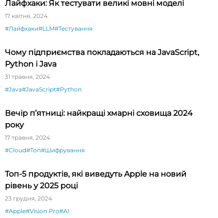
Лайфхаки: Як тестувати великі мовні моделі
17 квітня, 2024
#Лайфхаки
#LLM
#Тестування
Чому підприємства покладаються на JavaScript,
Python і Java
31 травня, 2024
#Java
#JavaScript
#Python
Вечір п’ятниці: найкращі хмарні сховища 2024
року
17 травня, 2024
#Cloud
#Топ
#Шифрування
Топ-5 продуктів, які виведуть Apple на новий
рівень у 2025 році
23 грудня, 2024
#Apple
#Vision Pro
#AI