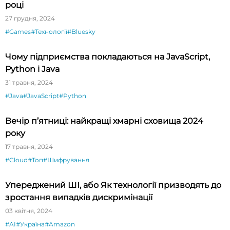
році
27 грудня, 2024
#Games
#Технології
#Bluesky
Чому підприємства покладаються на JavaScript,
Python і Java
31 травня, 2024
#Java
#JavaScript
#Python
Вечір п’ятниці: найкращі хмарні сховища 2024
року
17 травня, 2024
#Cloud
#Топ
#Шифрування
Упереджений ШІ, або Як технології призводять до
зростання випадків дискримінації
03 квітня, 2024
#AI
#Україна
#Amazon