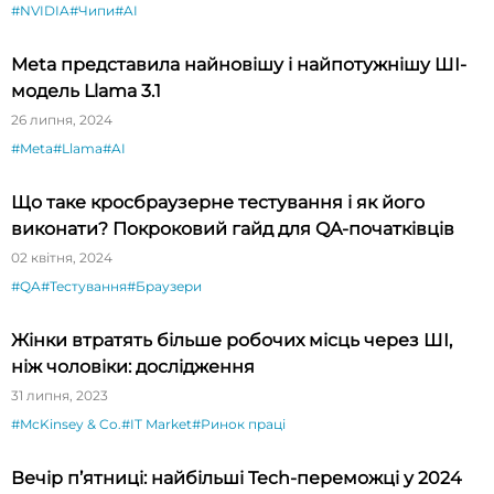
#NVIDIA
#Чипи
#AI
Meta представила найновішу і найпотужнішу ШІ-
модель Llama 3.1
26 липня, 2024
#Meta
#Llama
#AI
Що таке кросбраузерне тестування і як його
виконати? Покроковий гайд для QA-початківців
02 квітня, 2024
#QA
#Тестування
#Браузери
Жінки втратять більше робочих місць через ШІ,
ніж чоловіки: дослідження
31 липня, 2023
#McKinsey & Co.
#IT Market
#Ринок праці
Вечір п’ятниці: найбільші Tech-переможці у 2024