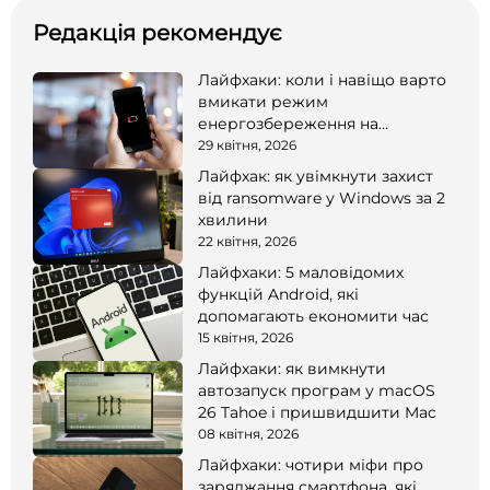
Редакція рекомендує
Лайфхаки: коли і навіщо варто
вмикати режим
енергозбереження на
смартфоні
29 квітня, 2026
Лайфхак: як увімкнути захист
від ransomware у Windows за 2
хвилини
22 квітня, 2026
Лайфхаки: 5 маловідомих
функцій Android, які
допомагають економити час
15 квітня, 2026
Лайфхаки: як вимкнути
автозапуск програм у macOS
26 Tahoe і пришвидшити Mac
08 квітня, 2026
Лайфхаки: чотири міфи про
заряджання смартфона, які