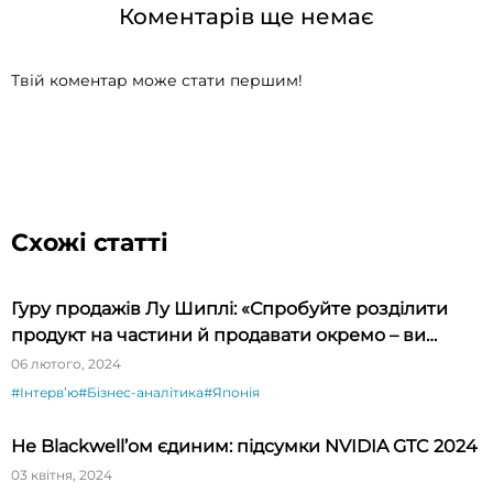
Коментарів ще немає
Твій коментар може стати першим!
Схожі статті
Гуру продажів Лу Шиплі: «Спробуйте розділити
продукт на частини й продавати окремо – ви
будете вражені»
06 лютого, 2024
#Інтервʼю
#Бізнес-аналітика
#Японія
Не Blackwell’ом єдиним: підсумки NVIDIA GTC 2024
03 квітня, 2024