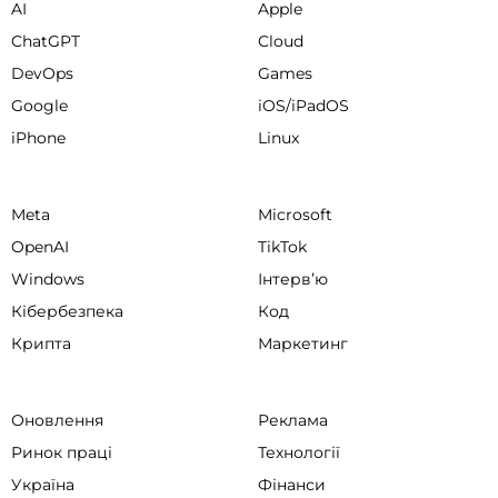
AI
Apple
ChatGPT
Cloud
DevOps
Games
Google
iOS/iPadOS
iPhone
Linux
Meta
Microsoft
OpenAI
TikTok
Windows
Інтервʼю
Кібербезпека
Код
Крипта
Маркетинг
Оновлення
Реклама
Ринок праці
Технології
Україна
Фінанси