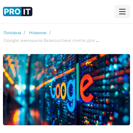
Головна
Новини
Google зменшила безкоштовні ліміти для Nano Banana Pro і Gemini 3 Pro через підвищений попит