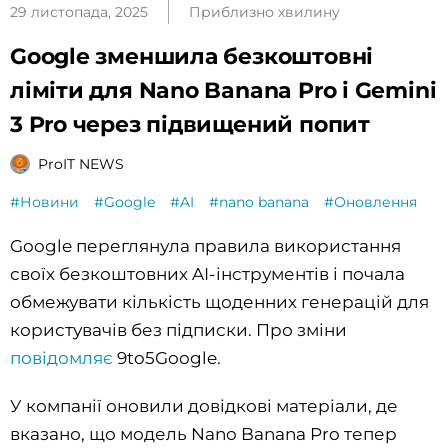
29 листопада, 2025
Приблизно хвилину
Google зменшила безкоштовні
ліміти для Nano Banana Pro і Gemini
3 Pro через підвищений попит
ProIT NEWS
#Новини
#Google
#AI
#nano banana
#Оновлення
Google переглянула правила використання
своїх безкоштовних AI-інструментів і почала
обмежувати кількість щоденних генерацій для
користувачів без підписки. Про зміни
повідомляє
9to5Google.
У компанії оновили довідкові матеріали, де
вказано, що модель Nano Banana Pro тепер