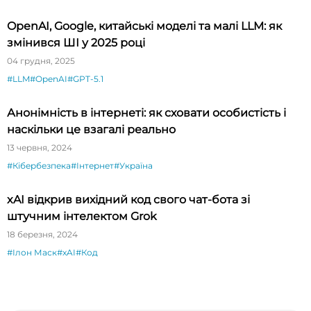
OpenAI, Google, китайські моделі та малі LLM: як
змінився ШІ у 2025 році
04 грудня, 2025
#LLM
#OpenAI
#GPT-5.1
Анонімність в інтернеті: як сховати особистість і
наскільки це взагалі реально
13 червня, 2024
#Кібербезпека
#Інтернет
#Україна
xAI відкрив вихідний код свого чат-бота зі
штучним інтелектом Grok
18 березня, 2024
#Ілон Маск
#xAI
#Код