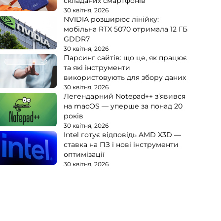
складаних смартфонів
30 квітня, 2026
NVIDIA розширює лінійку:
мобільна RTX 5070 отримала 12 ГБ
GDDR7
30 квітня, 2026
Парсинг сайтів: що це, як працює
та які інструменти
використовують для збору даних
30 квітня, 2026
Легендарний Notepad++ з’явився
на macOS — уперше за понад 20
років
30 квітня, 2026
Intel готує відповідь AMD X3D —
ставка на ПЗ і нові інструменти
оптимізації
30 квітня, 2026