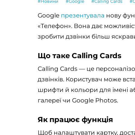
#Новини
#Google
#Calling Cards
#G
Google
презентувала
нову функ
«Телефон». Вона дає можливіс
зробити дзвінки більш яскрав
Що таке Calling Cards
Calling Cards — це персоналізо
дзвінків. Користувач може вс
шрифти й кольори для імені а
галереї чи Google Photos.
Як працює функція
Щоб налаштувати картку, дост