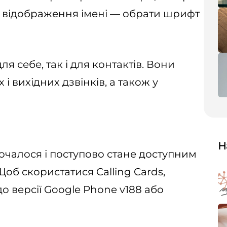
ль відображення імені — обрати шрифт
я себе, так і для контактів. Вони
і вихідних дзвінків, а також у
Н
очалося і поступово стане доступним
Щоб скористатися Calling Cards,
о версії Google Phone v188 або