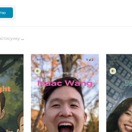
ттю
Google запускає Calling Cards у застосунку «Телефон»