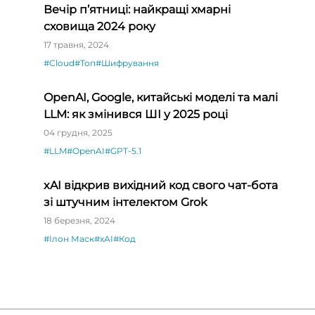
Вечір п’ятниці: найкращі хмарні
сховища 2024 року
17 травня, 2024
#Cloud
#Топ
#Шифрування
OpenAI, Google, китайські моделі та малі
LLM: як змінився ШІ у 2025 році
04 грудня, 2025
#LLM
#OpenAI
#GPT-5.1
xAI відкрив вихідний код свого чат-бота
зі штучним інтелектом Grok
18 березня, 2024
#Ілон Маск
#xAI
#Код