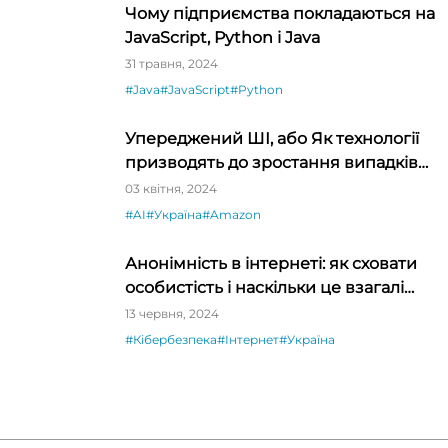
Чому підприємства покладаються на
JavaScript, Python і Java
31 травня, 2024
#Java
#JavaScript
#Python
Упереджений ШІ, або Як технології
призводять до зростання випадків
дискримінації
03 квітня, 2024
#AI
#Україна
#Amazon
Анонімність в інтернеті: як сховати
особистість і наскільки це взагалі
реально
13 червня, 2024
#Кібербезпека
#Інтернет
#Україна