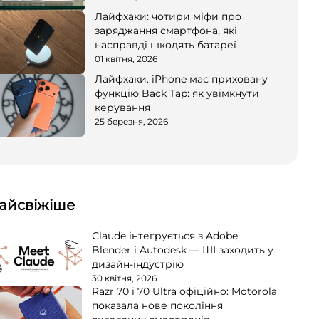
Лайфхаки: чотири міфи про
заряджання смартфона, які
насправді шкодять батареї
01 квітня, 2026
Лайфхаки. iPhone має приховану
функцію Back Tap: як увімкнути
керування
25 березня, 2026
айсвіжіше
Claude інтегрується з Adobe,
Blender і Autodesk — ШІ заходить у
дизайн-індустрію
30 квітня, 2026
Razr 70 і 70 Ultra офіційно: Motorola
показала нове покоління