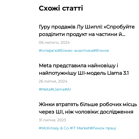
Схожі статті
Гуру продажів Лу Шиплі: «Спробуйте
розділити продукт на частини й
продавати окремо – ви будете вражен
06 лютого, 2024
#Інтервʼю
#Бізнес-аналітика
#Японія
Meta представила найновішу і
найпотужнішу ШІ-модель Llama 3.1
26 липня, 2024
#Meta
#Llama
#AI
Жінки втратять більше робочих місць
через ШІ, ніж чоловіки: дослідження
31 липня, 2023
#McKinsey & Co.
#IT Market
#Ринок праці