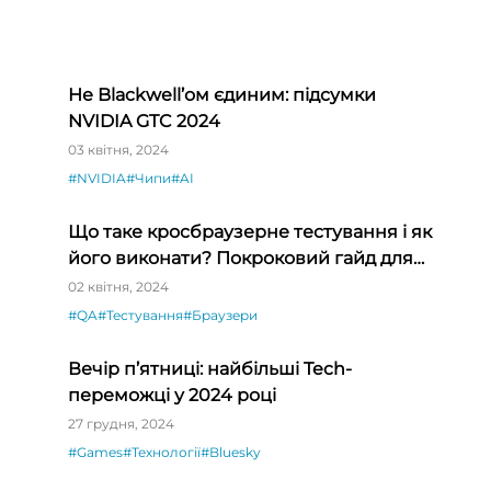
Не Blackwell’ом єдиним: підсумки
NVIDIA GTC 2024
і»
03 квітня, 2024
#NVIDIA
#Чипи
#AI
Що таке кросбраузерне тестування і як
його виконати? Покроковий гайд для
QA-початківців
02 квітня, 2024
#QA
#Тестування
#Браузери
Вечір п’ятниці: найбільші Tech-
переможці у 2024 році
27 грудня, 2024
#Games
#Технології
#Bluesky