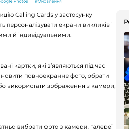
oogle Photos
#Оновлення
цію Calling Cards у застосунку
Р
ть персоналізувати екрани викликів і
ими й індивідуальними.
вані картки, які з’являються під час
тановити повноекранне фото, обрати
бо використати зображення з камери,
атньо вибрати фото з камери, галереї