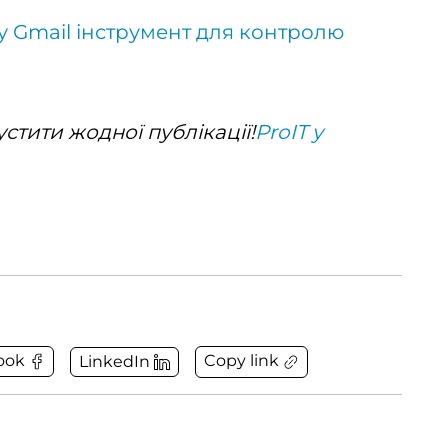
у Gmail інструмент для контролю
стити жодної публікації!
ProIT у
Copy link
ook
LinkedIn