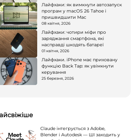
Лайфхаки: як вимкнути автозапуск
програм у macOS 26 Tahoe і
пришвидшити Mac
08 квітня, 2026
Лайфхаки: чотири міфи про
заряджання смартфона, які
насправді шкодять батареї
01 квітня, 2026
Лайфхаки. iPhone має приховану
функцію Back Tap: як увімкнути
керування
25 березня, 2026
айсвіжіше
Claude інтегрується з Adobe,
Blender і Autodesk — ШІ заходить у