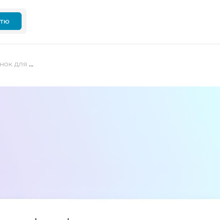
ттю
Google випустила новий застосунок для Windows із пошуком як у Spotlight