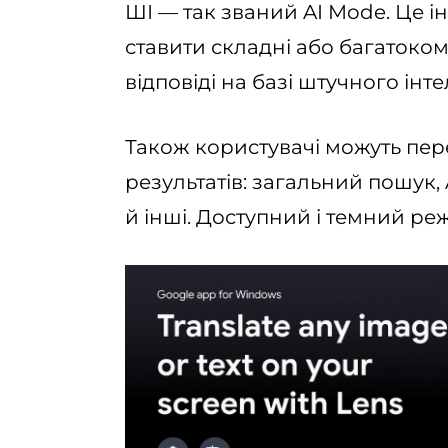
ШІ — так званий AI Mode. Це і
ставити складні або багатоко
відповіді на базі штучного інте
Також користувачі можуть пе
результатів: загальний пошук,
й інші. Доступний і темний р