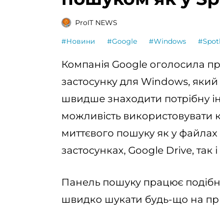
ProIT NEWS
#Новини
#Google
#Windows
#Spot
Компанія Google оголосила п
застосунку для Windows, яки
швидше знаходити потрібну і
можливість використовувати к
миттєвого пошуку як у файлах
застосунках, Google Drive, так і
Панель пошуку працює подібно 
швидко шукати будь-що на при