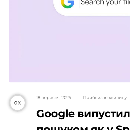
18 вересня, 2025
Приблизно хвилину
0%
Google випустил
пошуком як у Sp