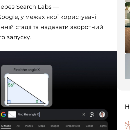
ерез Search Labs —
ogle, у межах якої користувачі
анній стадії та надавати зворотний
о запуску.
Н