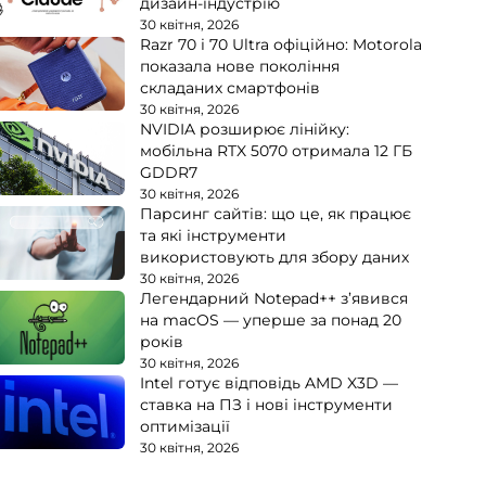
дизайн-індустрію
30 квітня, 2026
Razr 70 і 70 Ultra офіційно: Motorola
показала нове покоління
складаних смартфонів
30 квітня, 2026
NVIDIA розширює лінійку:
мобільна RTX 5070 отримала 12 ГБ
GDDR7
30 квітня, 2026
Парсинг сайтів: що це, як працює
та які інструменти
використовують для збору даних
30 квітня, 2026
Легендарний Notepad++ з’явився
на macOS — уперше за понад 20
років
30 квітня, 2026
Intel готує відповідь AMD X3D —
ставка на ПЗ і нові інструменти
оптимізації
30 квітня, 2026