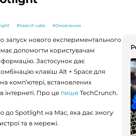
light
#Search Labs
#Оновлення
ро запуск нового експериментального
Р
й має допомогти користувачам
нформацію. Застосунок дає
омбінацію клавіш Alt + Space для
 на комп’ютері, встановлених
 в інтернеті. Про це
пише
TechCrunch.
до Spotlight на Mac, яка дає змогу
строї та в мережі.