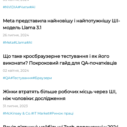
#NVIDIA
#Чипи
#AI
Meta представила найновішу і найпотужнішу ШІ-
модель Llama 3.1
26 липня, 2024
#Meta
#Llama
#AI
Що таке кросбраузерне тестування і як його
виконати? Покроковий гайд для QA-початківців
02 квітня, 2024
#QA
#Тестування
#Браузери
Жінки втратять більше робочих місць через ШІ,
ніж чоловіки: дослідження
31 липня, 2023
#McKinsey & Co.
#IT Market
#Ринок праці