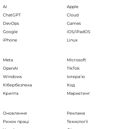
AI
Apple
ChatGPT
Cloud
DevOps
Games
Google
iOS/iPadOS
iPhone
Linux
Meta
Microsoft
OpenAI
TikTok
Windows
Інтервʼю
Кібербезпека
Код
Крипта
Маркетинг
Оновлення
Реклама
Ринок праці
Технології