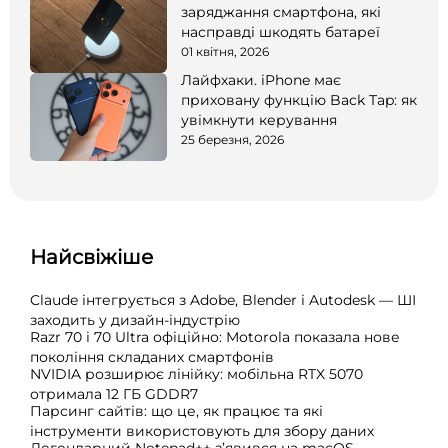
заряджання смартфона, які
насправді шкодять батареї
01 квітня, 2026
Лайфхаки. iPhone має
приховану функцію Back Tap: як
увімкнути керування
25 березня, 2026
Найсвіжіше
Claude інтегрується з Adobe, Blender і Autodesk — ШІ
заходить у дизайн-індустрію
Razr 70 і 70 Ultra офіційно: Motorola показала нове
покоління складаних смартфонів
NVIDIA розширює лінійку: мобільна RTX 5070
отримала 12 ГБ GDDR7
Парсинг сайтів: що це, як працює та які
інструменти використовують для збору даних
Легендарний Notepad++ з’явився на macOS —