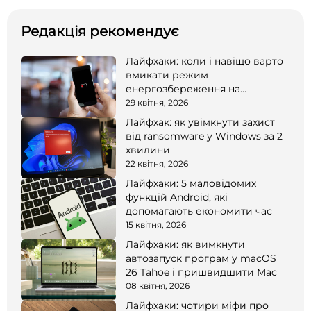
Редакція рекомендує
Лайфхаки: коли і навіщо варто
вмикати режим
енергозбереження на
смартфоні
29 квітня, 2026
Лайфхак: як увімкнути захист
від ransomware у Windows за 2
хвилини
22 квітня, 2026
Лайфхаки: 5 маловідомих
функцій Android, які
допомагають економити час
15 квітня, 2026
Лайфхаки: як вимкнути
автозапуск програм у macOS
26 Tahoe і пришвидшити Mac
08 квітня, 2026
Лайфхаки: чотири міфи про