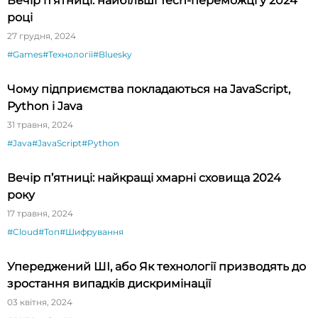
Вечір п’ятниці: найбільші Tech-переможці у 2024
році
27 грудня, 2024
#Games
#Технології
#Bluesky
Чому підприємства покладаються на JavaScript,
Python і Java
31 травня, 2024
#Java
#JavaScript
#Python
Вечір п’ятниці: найкращі хмарні сховища 2024
року
17 травня, 2024
#Cloud
#Топ
#Шифрування
Упереджений ШІ, або Як технології призводять до
зростання випадків дискримінації
03 квітня, 2024