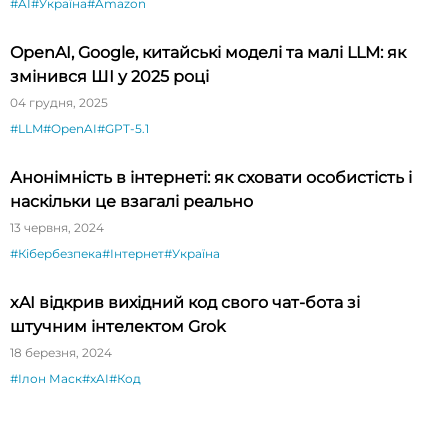
#AI
#Україна
#Amazon
OpenAI, Google, китайські моделі та малі LLM: як
змінився ШІ у 2025 році
04 грудня, 2025
#LLM
#OpenAI
#GPT-5.1
Анонімність в інтернеті: як сховати особистість і
наскільки це взагалі реально
13 червня, 2024
#Кібербезпека
#Інтернет
#Україна
xAI відкрив вихідний код свого чат-бота зі
штучним інтелектом Grok
18 березня, 2024
#Ілон Маск
#xAI
#Код