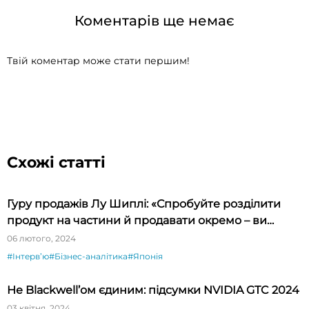
Коментарів ще немає
Твій коментар може стати першим!
Схожі статті
Гуру продажів Лу Шиплі: «Спробуйте розділити
продукт на частини й продавати окремо – ви
будете вражені»
06 лютого, 2024
#Інтервʼю
#Бізнес-аналітика
#Японія
Не Blackwell’ом єдиним: підсумки NVIDIA GTC 2024
03 квітня, 2024