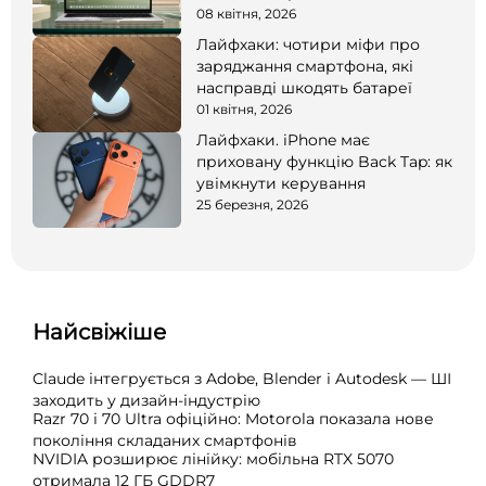
08 квітня, 2026
Лайфхаки: чотири міфи про
заряджання смартфона, які
насправді шкодять батареї
01 квітня, 2026
Лайфхаки. iPhone має
приховану функцію Back Tap: як
увімкнути керування
25 березня, 2026
Найсвіжіше
Claude інтегрується з Adobe, Blender і Autodesk — ШІ
заходить у дизайн-індустрію
Razr 70 і 70 Ultra офіційно: Motorola показала нове
покоління складаних смартфонів
NVIDIA розширює лінійку: мобільна RTX 5070
отримала 12 ГБ GDDR7