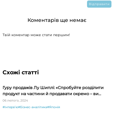
Коментарів ще немає
Твій коментар може стати першим!
Схожі статті
Гуру продажів Лу Шиплі: «Спробуйте розділити
продукт на частини й продавати окремо – ви
будете вражені»
06 лютого, 2024
#Інтервʼю
#Бізнес-аналітика
#Японія