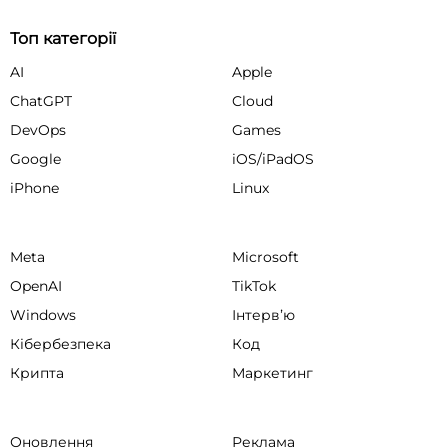
Топ категорії
AI
Apple
ChatGPT
Cloud
DevOps
Games
Google
iOS/iPadOS
iPhone
Linux
Meta
Microsoft
OpenAI
TikTok
Windows
Інтервʼю
Кібербезпека
Код
Крипта
Маркетинг
Оновлення
Реклама