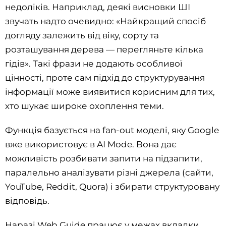
недоліків. Наприклад, деякі висновки ШІ
звучать надто очевидно: «Найкращий спосіб
догляду залежить від віку, сорту та
розташування дерева — перегляньте кілька
гідів». Такі фрази не додають особливої
цінності, проте сам підхід до структурування
інформації може виявитися корисним для тих,
хто шукає широке охоплення теми.
Функція базується на fan-out моделі, яку Google
вже використовує в AI Mode. Вона дає
можливість розбивати запити на підзапити,
паралельно аналізувати різні джерела (сайти,
YouTube, Reddit, Quora) і збирати структуровану
відповідь.
Наразі Web Guide працює у межах вкладки