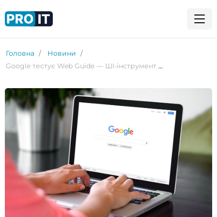
Головна
Новини
Google тестує Web Guide — ШІ-інструмент для тематичного структурування пошукових результатів