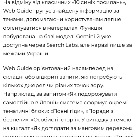
На відміну від класичних «10 синіх посилань»,
Web Guide групує знайдену інформацію за
темами, допомагаючи користувачам легше
орієнтуватися в матеріалах. Функція
побудована на базі моделі Gemini й уже
доступна через Search Labs, але наразі лише за
межами України.
Web Guide орієнтований насамперед на
складні або відкриті запити, які потребують
кількох джерел чи різних точок зору.
Наприклад, за запитом «Як подорожувати
самостійно в Японії» система сформує окремі
тематичні блоки: «Повні гіди», «Поради з
безпеки», «Особисті історії». У випадку з темою
на кшталт «Як доглядати за манговим деревом»
користувач отримає категорії на зразок «Типові