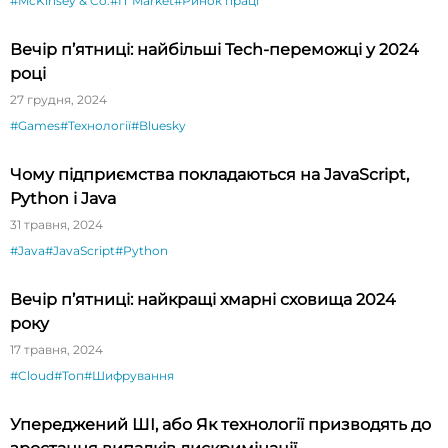
#McKinsey & Co.
#IT Market
#Ринок праці
Вечір п’ятниці: найбільші Tech-переможці у 2024
році
27 грудня, 2024
#Games
#Технології
#Bluesky
Чому підприємства покладаються на JavaScript,
Python і Java
31 травня, 2024
#Java
#JavaScript
#Python
Вечір п’ятниці: найкращі хмарні сховища 2024
року
17 травня, 2024
#Cloud
#Топ
#Шифрування
Упереджений ШІ, або Як технології призводять до