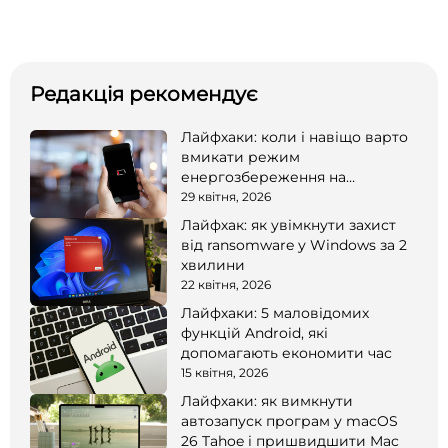
Редакція рекомендує
Лайфхаки: коли і навіщо варто
вмикати режим
енергозбереження на
смартфоні
29 квітня, 2026
Лайфхак: як увімкнути захист
від ransomware у Windows за 2
хвилини
22 квітня, 2026
Лайфхаки: 5 маловідомих
функцій Android, які
допомагають економити час
15 квітня, 2026
Лайфхаки: як вимкнути
автозапуск програм у macOS
26 Tahoe і пришвидшити Mac