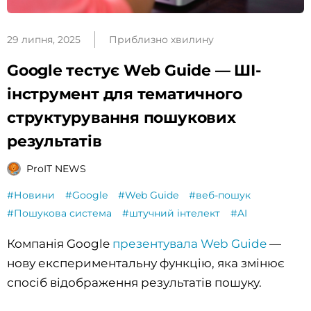
29 липня, 2025
Приблизно хвилину
Google тестує Web Guide — ШІ-
інструмент для тематичного
структурування пошукових
результатів
ProIT NEWS
#Новини
#Google
#Web Guide
#веб-пошук
#Пошукова система
#штучний інтелект
#AI
Компанія Google
презентувала Web Guide
—
нову експериментальну функцію, яка змінює
спосіб відображення результатів пошуку.