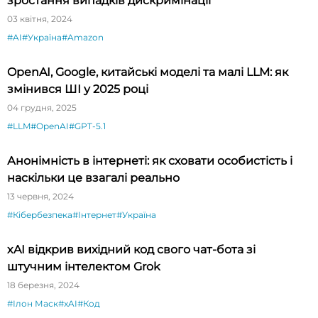
зростання випадків дискримінації
03 квітня, 2024
#AI
#Україна
#Amazon
OpenAI, Google, китайські моделі та малі LLM: як
змінився ШІ у 2025 році
04 грудня, 2025
#LLM
#OpenAI
#GPT-5.1
Анонімність в інтернеті: як сховати особистість і
наскільки це взагалі реально
13 червня, 2024
#Кібербезпека
#Інтернет
#Україна
xAI відкрив вихідний код свого чат-бота зі
штучним інтелектом Grok
18 березня, 2024
#Ілон Маск
#xAI
#Код