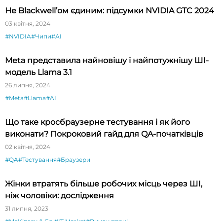
Не Blackwell’ом єдиним: підсумки NVIDIA GTC 2024
03 квітня, 2024
#NVIDIA
#Чипи
#AI
Meta представила найновішу і найпотужнішу ШІ-
модель Llama 3.1
26 липня, 2024
#Meta
#Llama
#AI
Що таке кросбраузерне тестування і як його
виконати? Покроковий гайд для QA-початківців
02 квітня, 2024
#QA
#Тестування
#Браузери
Жінки втратять більше робочих місць через ШІ,
ніж чоловіки: дослідження
31 липня, 2023